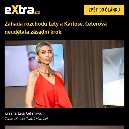
ZPĚT DO ČLÁNKU
Záhada rozchodu Lely a Karlose. Ceterová
neudělala zásadní krok
Krásná Lela Ceterová.
Zdroj: eXtra.cz/Tomáš Martínek