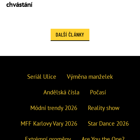
chvástání
DALŠÍ ČLÁNKY
Seriál Ulice
Výměna manželek
Andělská čísla
Počasí
Módní trendy 2026
Reality show
MFF Karlovy Vary 2026
Star Dance 2026
Extrémní proměny
Are You the One?