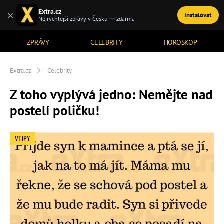
Extra.cz
×
Instalovat
TÉMATA
Nejrychlejší zprávy v Česku — zdarma
ZPRÁVY
CELEBRITY
HOROSKOP
Extra.cz
Celebrity
Z toho vyplývá jedno: Nemějte nad
postelí poličku!
VTIPY