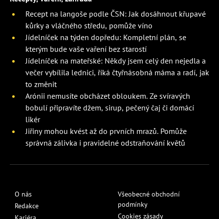
Recept na langoše podle ČSN: Jak dosáhnout křupavé
kůrky a vláčného středu, pomůže víno
Jídelníček na týden dopředu: Kompletní plán, se
kterým bude vaše vaření bez starostí
Jídelníček na mateřské: Někdy jsem celý den nejedla a
večer vybílila lednici, říká čtyřnásobná máma a radí, jak
to změnit
Arónii nemusíte obcházet obloukem. Ze svíravých
bobulí připravíte džem, sirup, pečený čaj či domácí
likér
Jiřiny mohou kvést až do prvních mrazů. Pomůže
správná zálivka i pravidelné odstraňování květů
O nás
Všeobecné obchodní
podmínky
Redakce
Cookies zásady
Kariéra