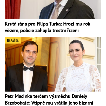
Krutá rána pro Filipa Turka: Hrozí mu rok
vězení, policie zahájila trestní řízení
NARÁŽKA
Petr Macinka terčem výsměchu Daniely
Brzobohaté: Vtipně mu vrátila jeho bizarní