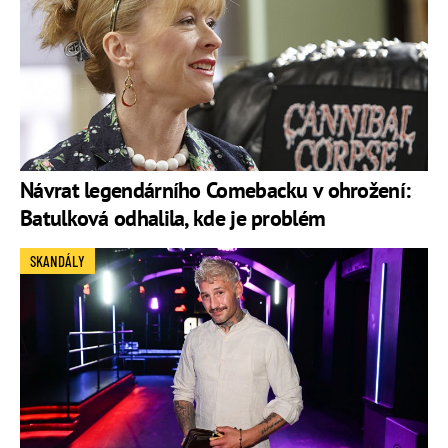
Návrat legendárního Comebacku v ohrožení:
Batulková odhalila, kde je problém
SKANDÁLY