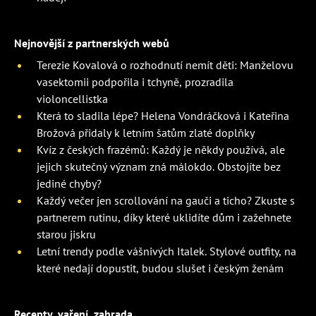
Nejnovější z partnerských webů
Terezie Kovalová o rozhodnutí nemít děti: Manželovu
vasektomii podpořila i tchyně, prozradila
violoncellistka
Která to sladila lépe? Helena Vondráčková i Kateřina
Brožová přidaly k letním šatům zlaté doplňky
Kvíz z českých frazémů: Každý je někdy používá, ale
jejich skutečný význam zná málokdo. Obstojíte bez
jediné chyby?
Každý večer jen scrollování na gauči a ticho? Zkuste s
partnerem rutinu, díky které uklidíte dům i zažehnete
starou jiskru
Letní trendy podle vášnivých Italek. Stylové outfity, na
které nedají dopustit, budou slušet i českým ženám
Recepty, vaření, zahrada