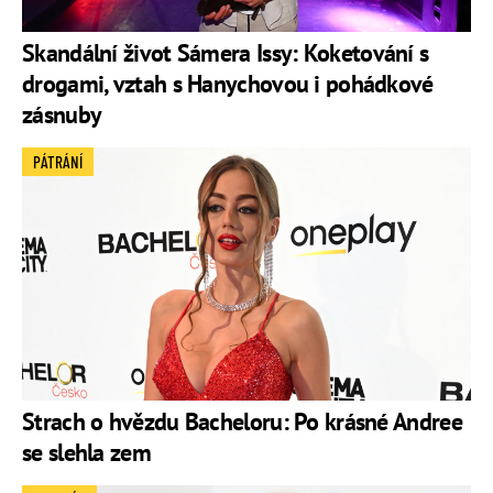
Skandální život Sámera Issy: Koketování s
drogami, vztah s Hanychovou i pohádkové
zásnuby
PÁTRÁNÍ
Strach o hvězdu Bacheloru: Po krásné Andree
se slehla zem