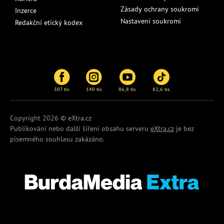
Zásady ochrany soukromí
Inzerce
Nastavení soukromí
Redakční etický kodex
307 tis.
140 tis.
86,8 tis.
82,6 tis.
Copyright 2026 © eXtra.cz
Publikování nebo další šíření obsahu serveru
eXtra.cz
je bez
písemného souhlasu zakázáno.