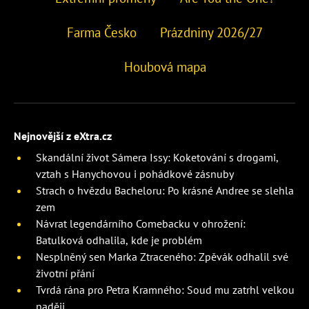
Farma Česko
Prázdniny 2026/27
Houbová mapa
Nejnovější z eXtra.cz
Skandální život Sámera Issy: Koketování s drogami,
vztah s Hanychovou i pohádkové zásnuby
Strach o hvězdu Bacheloru: Po krásné Andree se slehla
zem
Návrat legendárního Comebacku v ohrožení:
Batulková odhalila, kde je problém
Nesplněný sen Marka Ztraceného: Zpěvák odhalil své
životní přání
Tvrdá rána pro Petra Kramného: Soud mu zatrhl velkou
naději