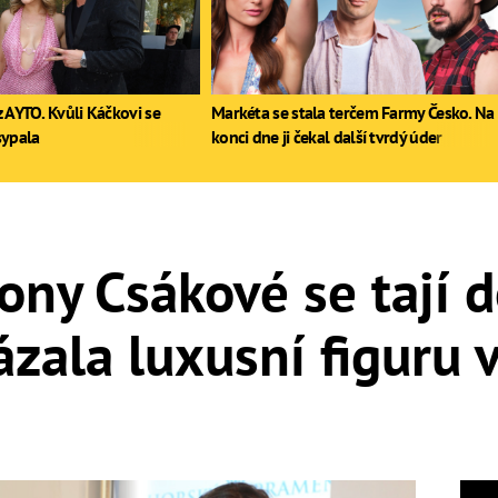
 AYTO. Kvůli Káčkovi se
Markéta se stala terčem Farmy Česko. Na
sypala
konci dne ji čekal další tvrdý úder
ony Csákové se tají d
zala luxusní figuru 