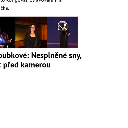
čka.
loubkové: Nesplněné sny,
ot před kamerou