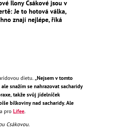
vé Ilony Csákové jsou v
rtě: Je to hotová válka,
hno znají nejlépe, říká
aridovou dietu.
„Nejsem v tomto
, ale snažím se nahrazovat sacharidy
raxe, takže svůj jídelníček
píše bílkoviny nad sacharidy. Ale
la pro
Lifee
.
ou Csákovou.