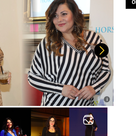
O
Další