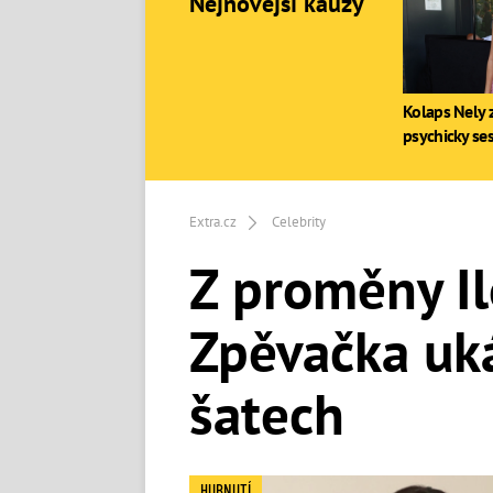
Nejnovější kauzy
Kolaps Nely z
psychicky se
Extra.cz
Celebrity
Z proměny Il
Zpěvačka uká
šatech
HUBNUTÍ