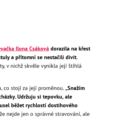
ěvačka Ilona Csáková
dorazila na křest
ly a přítomní se nestačili divit.
, v nichž skvěle vynikla její štíhlá
 co stojí za její proměnou.
„Snažím
házky. Udržuju si tepovku, ale
usel běžet rychlostí dostihového
 že nejde jen o správné stravování, ale