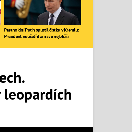
Paranoidní Putin spustil čistku v Kremlu:
Prezident neušetřil ani své nejbližší
ech.
v leopardích