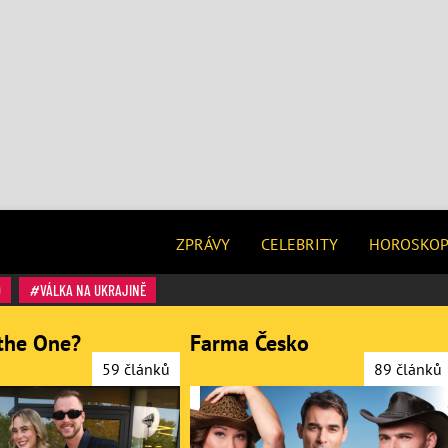
ZPRÁVY
CELEBRITY
HOROSKO
O
VÁLKA NA UKRAJINĚ
the One?
Farma Česko
59 článků
89 článků