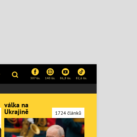
P
307 tis.
140 tis.
86,8 tis.
82,6 tis.
válka na
Ukrajině
1724 článků