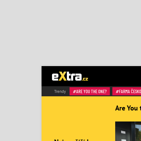
ARE YOU THE ONE?
FARMA ČESK
Trendy
Are You 