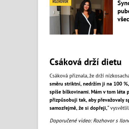
ROZHOVOR
Syno
pube
všec
Csáková drží dietu
Csáková přiznala, že drží nízkosach
směru striktní, nedržím ji na 100 %
spíše bílkovinami. Mám v tom léta p
přizpůsobuji tak, aby převažovaly s
samozřejmě, že si dopřeji,
“ vysvětli
Doporučené video: Rozhovor s Ilon