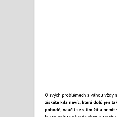
O svých problémech s váhou vždy m
získáte kila navíc, která dolů jen t
pohodě, naučit se s tím žít a nemít
jak to holt ta příroda chce, a troch