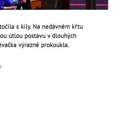
točila s kily. Na nedávném křtu
vou útlou postavu v dlouhých
ěvačka výrazně prokoukla.
á