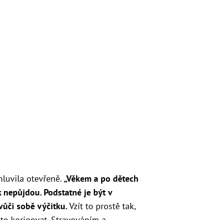
luvila otevřeně.
„Věkem a po dětech
ak nepůjdou. Podstatné je být v
 vůči sobě výčitku.
Vzít to prostě tak,
u to korigovat. Stravováním a