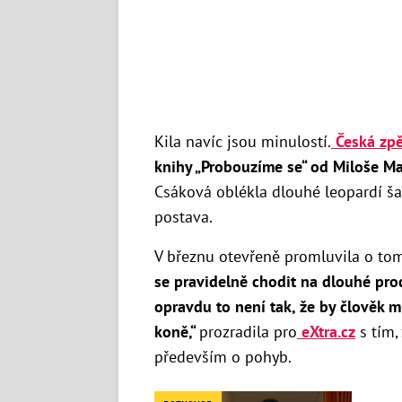
Kila navíc jsou minulostí.
Česká zp
knihy „Probouzíme se“ od Miloše Matu
Csáková oblékla dlouhé leopardí šaty
postava.
V březnu otevřeně promluvila o tom,
se pravidelně chodit na dlouhé proc
opravdu to není tak, že by člověk m
koně,“
prozradila pro
eXtra.cz
s tím,
především o pohyb.