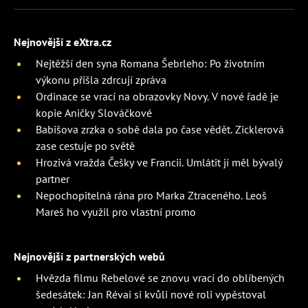
Nejnovější z eXtra.cz
Nejtěžší den syna Romana Šebrleho: Po životním
výkonu přišla zdrcují zpráva
Ordinace se vrací na obrazovky Novy. V nové řadě je
kopie Aničky Slováčkové
Babišova zrzka o sobě dala po čase vědět. Zicklerová
zase cestuje po světě
Hrozivá vražda Češky ve Francii. Umlátit jí měl bývalý
partner
Nepochopitelná rána pro Marka Ztraceného. Leoš
Mareš ho využil pro vlastní promo
Nejnovější z partnerských webů
Hvězda filmu Rebelové se znovu vrací do oblíbených
šedesátek: Jan Révai si kvůli nové roli vypěstoval