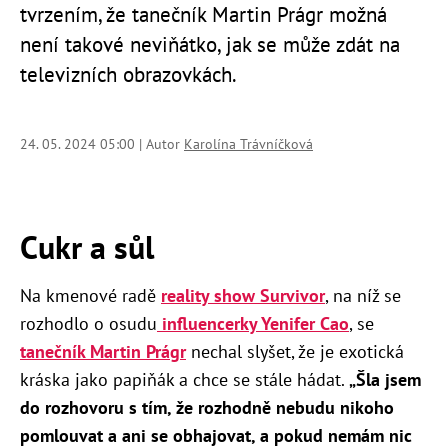
tvrzením, že tanečník Martin Prágr možná
není takové neviňátko, jak se může zdát na
televizních obrazovkách.
24. 05. 2024 05:00 | Autor
Karolína Trávníčková
Cukr a sůl
Na kmenové radě
reality show Survivor
, na níž se
rozhodlo o osudu
influencerky Yenifer Cao
, se
tanečník Martin Prágr
nechal slyšet, že je exotická
kráska jako papiňák a chce se stále hádat.
„Šla jsem
do rozhovoru s tím, že rozhodně nebudu nikoho
pomlouvat a ani se obhajovat, a pokud nemám nic