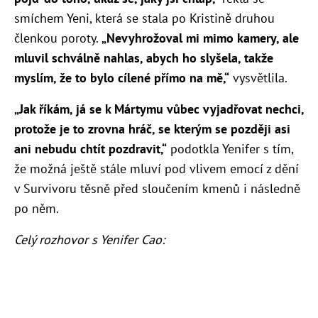
smíchem Yeni, která se stala po Kristině druhou
členkou poroty.
„Nevyhrožoval mi mimo kamery, ale
mluvil schválně nahlas, abych ho slyšela, takže
myslím, že to bylo cílené přímo na mě,“
vysvětlila.
„Jak říkám, já se k Mártymu vůbec vyjadřovat nechci,
protože je to zrovna hráč, se kterým se později asi
ani nebudu chtít pozdravit,“
podotkla Yenifer s tím,
že možná ještě stále mluví pod vlivem emocí z dění
v Survivoru těsně před sloučením kmenů i následně
po něm.
Celý rozhovor s Yenifer Cao: