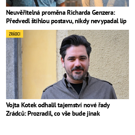
Neuvěřitelná proměna Richarda Genzera:
Předvedl štíhlou postavu, nikdy nevypadal líp
ZRÁDCI
Vojta Kotek odhalil tajemství nové řady
Zrádců: Prozradil, co vše bude jinak