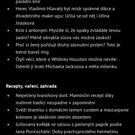
parádní knír
Herec Vladimír Hlavatý byl mistr správné dikce a
divadelního make-upu: Učila se od něj i Jiřina
Jirásková
Kvíz z antonym: Myslíte si, že opaky zvládáte levou
zadní? Méně obvyklá slova vás možná zaskočí
Proč si ženy pořizují druhý zásnubní prsten? Toto je
trend travel ring
Čtyři věci, které o Whitney Houston možná nevíte:
Odmítl ji bratr Michaela Jacksona a měla milenku
Recepty, vaření, zahrada
Nepečený tvarohový dort: Maminčin recept díky
rodinné tradici neupadne v zapomnění
Svěží tiramisu s domácím lemon curdem a mascarpone
krémem je ideálním letním dezertem
Grilovaný květák se salsou z pečených paprik podle
Jana Punčocháře: Doby prachsprostého hermelínu