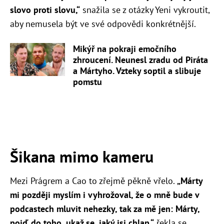
slovo proti slovu,“
snažila se z otázky Yeni vykroutit,
aby nemusela být ve své odpovědi konkrétnější.
Mikýř na pokraji emočního
zhroucení. Neunesl zradu od Piráta
a Mártyho. Vzteky soptil a slibuje
pomstu
Šikana mimo kameru
Mezi Prágrem a Cao to zřejmě pěkně vřelo.
„Márty
mi později myslím i vyhrožoval, že o mně bude v
podcastech mluvit nehezky, tak za mě jen: Márty,
pojď do toho, ukaž se, jaký jsi chlap,“
řekla se