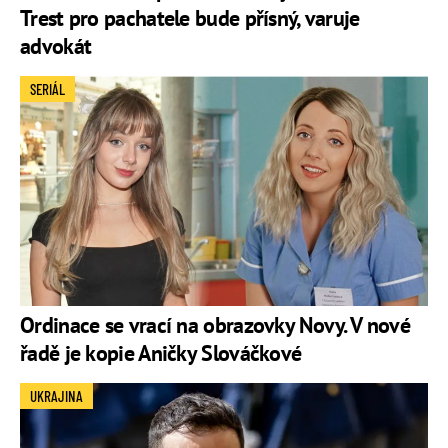
Trest pro pachatele bude přísný, varuje
advokát
SERIÁL
Ordinace se vrací na obrazovky Novy. V nové
řadě je kopie Aničky Slováčkové
UKRAJINA