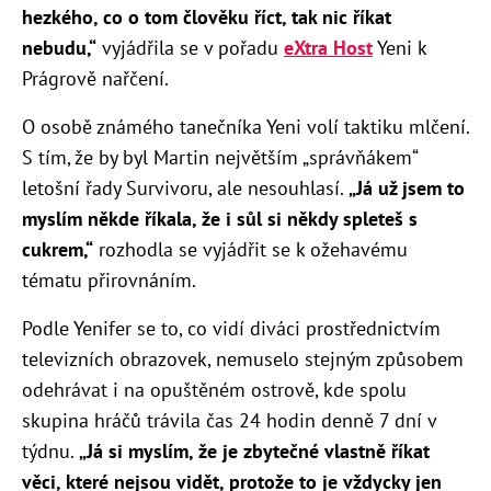
hezkého, co o tom člověku říct, tak nic říkat
nebudu,“
vyjádřila se v pořadu
eXtra Host
Yeni k
Prágrově nařčení.
O osobě známého tanečníka Yeni volí taktiku mlčení.
S tím, že by byl Martin největším „správňákem“
letošní řady Survivoru, ale nesouhlasí.
„Já už jsem to
myslím někde říkala, že i sůl si někdy spleteš s
cukrem,“
rozhodla se vyjádřit se k ožehavému
tématu přirovnáním.
Podle Yenifer se to, co vidí diváci prostřednictvím
televizních obrazovek, nemuselo stejným způsobem
odehrávat i na opuštěném ostrově, kde spolu
skupina hráčů trávila čas 24 hodin denně 7 dní v
týdnu.
„Já si myslím, že je zbytečné vlastně říkat
věci, které nejsou vidět, protože to je vždycky jen