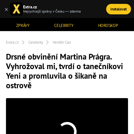
Extra.cz
×
Instalovat
TÉMATA
Nejrychlejší zprávy v Česku — zdarma
ZPRÁVY
CELEBRITY
HOROSKOP
Extra.cz
Celebrity
Yenifer Cao
Drsné obvinění Martina Prágra.
Vyhrožoval mi, tvrdí o tanečníkovi
Yeni a promluvila o šikaně na
ostrově