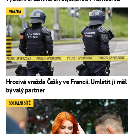
VRAŽDA
Hrozivá vražda Češky ve Francii. Umlátit jí měl
bývalý partner
SOCIÁLNÍ SÍTĚ