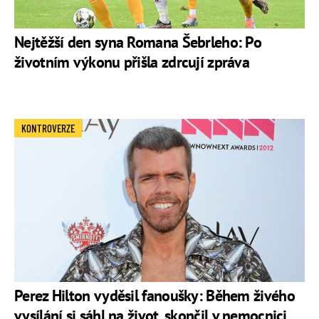
Nejtěžší den syna Romana Šebrleho: Po
životním výkonu přišla zdrcují zpráva
KONTROVERZE
Perez Hilton vyděsil fanoušky: Během živého
vysílání si sáhl na život, skončil v nemocnici