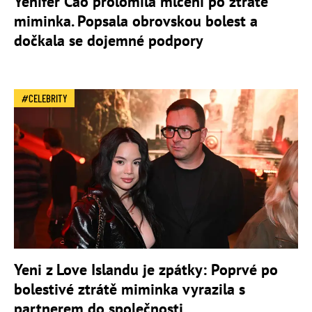
Yenifer Cao prolomila mlčení po ztrátě
miminka. Popsala obrovskou bolest a
dočkala se dojemné podpory
CELEBRITY
Yeni z Love Islandu je zpátky: Poprvé po
bolestivé ztrátě miminka vyrazila s
partnerem do společnosti