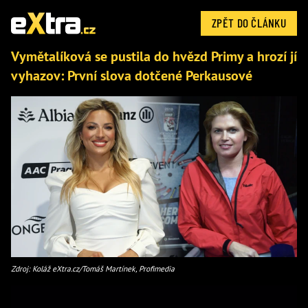
ZPĚT DO ČLÁNKU
Vymětalíková se pustila do hvězd Primy a hrozí jí
vyhazov: První slova dotčené Perkausové
Zdroj: Koláž eXtra.cz/Tomáš Martínek, Profimedia