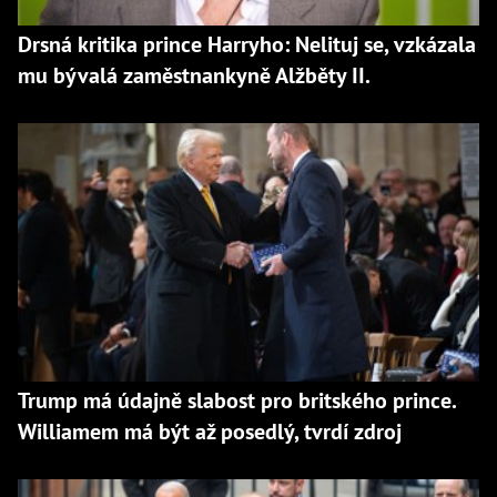
Drsná kritika prince Harryho: Nelituj se, vzkázala
mu bývalá zaměstnankyně Alžběty II.
Trump má údajně slabost pro britského prince.
Williamem má být až posedlý, tvrdí zdroj