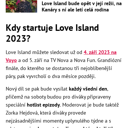
Love Island bude opět v její režii, na
Kanáry s ní ale letí celá rodina
Kdy startuje Love Island
2023?
Love Island můžete sledovat už od
4. září 2023 na
Voyo
a od 5. září na TV Nova a Nova Fun. Grandiózní
finále, do kterého se dostanou tři nejoblíbenější
páry, pak vyvrcholí o dva měsíce později.
Nový díl se pak bude vysílat
každý všední den
,
přičemž na soboty budou pro diváky připraveny
speciální
hotlist epizody
.
Moderovat je bude taktéž
Zorka Hejdová, která diváky provede
nejzásadnějšími momenty uplynulého týdne a s