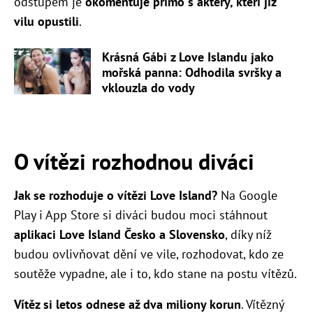
odstupem je
okomentuje přímo s aktéry, kteří již
vilu opustili
.
Krásná Gábi z Love Islandu jako
mořská panna: Odhodila svršky a
vklouzla do vody
O vítězi rozhodnou diváci
Jak se rozhoduje o vítězi Love Island?
Na Google
Play i App Store si diváci budou moci stáhnout
aplikaci Love Island Česko a Slovensko
, díky níž
budou ovlivňovat dění ve vile,
rozhodovat, kdo ze
soutěže vypadne, ale i to, kdo stane na postu vítězů.
Vítěz si letos odnese až dva miliony korun
. Vítězný