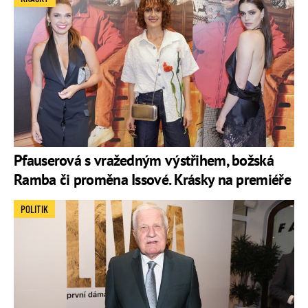
Pfauserová s vražedným výstřihem, božská
Ramba či proměna Issové. Krásky na premiéře
POLITIK