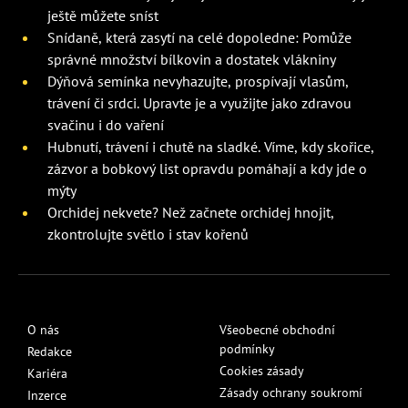
ještě můžete sníst
Snídaně, která zasytí na celé dopoledne: Pomůže
správné množství bílkovin a dostatek vlákniny
Dýňová semínka nevyhazujte, prospívají vlasům,
trávení či srdci. Upravte je a využijte jako zdravou
svačinu i do vaření
Hubnutí, trávení i chutě na sladké. Víme, kdy skořice,
zázvor a bobkový list opravdu pomáhají a kdy jde o
mýty
Orchidej nekvete? Než začnete orchidej hnojit,
zkontrolujte světlo i stav kořenů
O nás
Všeobecné obchodní
podmínky
Redakce
Cookies zásady
Kariéra
Zásady ochrany soukromí
Inzerce