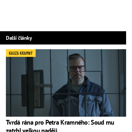
Další články
KAUZA KRAMNÝ
Tvrdá rána pro Petra Kramného: Soud mu
zatrhl velkou naději