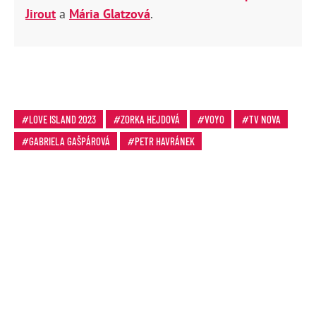
Jirout
a
Mária Glatzová
.
LOVE ISLAND 2023
ZORKA HEJDOVÁ
VOYO
TV NOVA
GABRIELA GAŠPÁROVÁ
PETR HAVRÁNEK