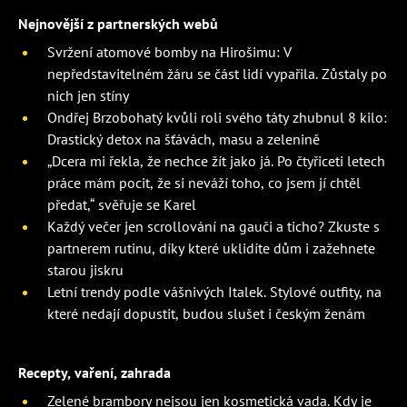
Nejnovější z partnerských webů
Svržení atomové bomby na Hirošimu: V
nepředstavitelném žáru se část lidí vypařila. Zůstaly po
nich jen stíny
Ondřej Brzobohatý kvůli roli svého táty zhubnul 8 kilo:
Drastický detox na šťávách, masu a zelenině
„Dcera mi řekla, že nechce žít jako já. Po čtyřiceti letech
práce mám pocit, že si neváží toho, co jsem jí chtěl
předat,“ svěřuje se Karel
Každý večer jen scrollování na gauči a ticho? Zkuste s
partnerem rutinu, díky které uklidíte dům i zažehnete
starou jiskru
Letní trendy podle vášnivých Italek. Stylové outfity, na
které nedají dopustit, budou slušet i českým ženám
Recepty, vaření, zahrada
Zelené brambory nejsou jen kosmetická vada. Kdy je