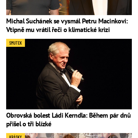
Michal Suchánek se vysmál Petru Macinkovi:
Vtipně mu vrátil řeči o klimatické krizi
SMUTEK
Obrovská bolest Ládi Kerndla: Během pár dnů
přišel o tři blízké
KRÁSKY