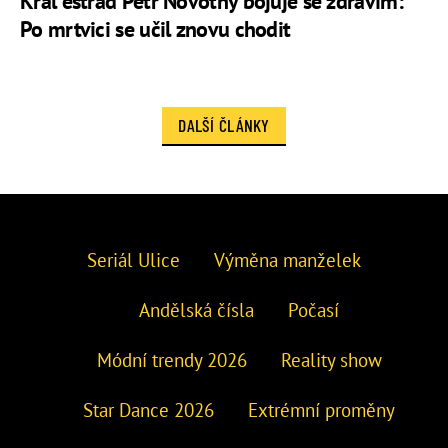
Král estrád Petr Novotný bojuje se zdravím:
Po mrtvici se učil znovu chodit
DALŠÍ ČLÁNKY
Seriál Ulice
Výměna manželek
Andělská čísla
Počasí
Módní trendy 2026
Reality show
Star Dance 2026
Extrémní proměny