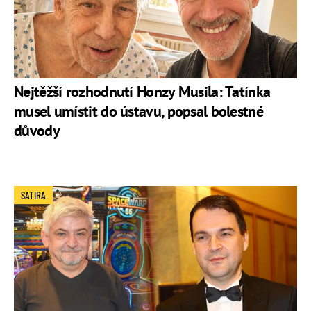
Nejtěžší rozhodnutí Honzy Musila: Tatínka
musel umístit do ústavu, popsal bolestné
důvody
SATIRA