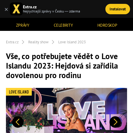
Extra.cz
×
Instalovat
TÉMATA
Nejrychlejší zprávy v Česku — zdarma
ZPRÁVY
CELEBRITY
HOROSKOP
Extra.cz
Reality show
Love Island 2023
Vše, co potřebujete vědět o Love
Islandu 2023: Hejdová si zařídila
dovolenou pro rodinu
LOVE ISLAND
Předchozí
Další