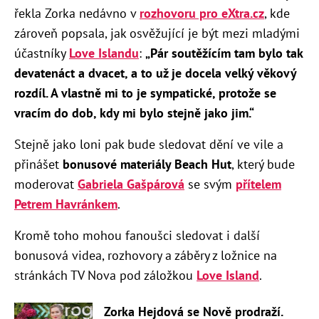
řekla Zorka nedávno v
rozhovoru pro eXtra.cz
, kde
zároveň popsala, jak osvěžující je být mezi mladými
účastníky
Love Islandu
:
„Pár soutěžícím tam bylo tak
devatenáct a dvacet, a to už je docela velký věkový
rozdíl. A vlastně mi to je sympatické, protože se
vracím do dob, kdy mi bylo stejně jako jim.“
Stejně jako loni pak bude sledovat dění ve vile a
přinášet
bonusové materiály Beach Hut
, který bude
moderovat
Gabriela Gašpárová
se svým
přítelem
Petrem Havránkem
.
Kromě toho mohou fanoušci sledovat i další
bonusová videa, rozhovory a záběry z ložnice na
stránkách TV Nova pod záložkou
Love Island
.
Zorka Hejdová se Nově prodraží.