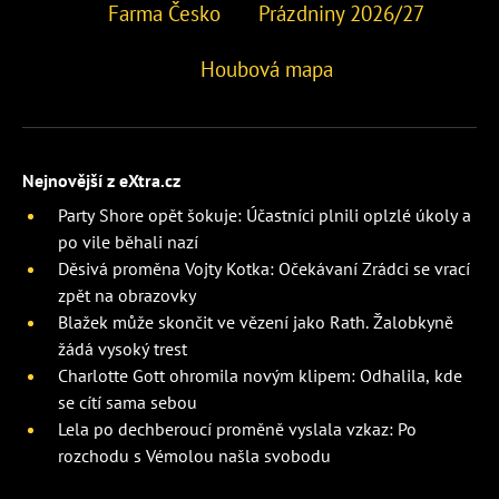
Farma Česko
Prázdniny 2026/27
Houbová mapa
Nejnovější z eXtra.cz
Party Shore opět šokuje: Účastníci plnili oplzlé úkoly a
po vile běhali nazí
Děsivá proměna Vojty Kotka: Očekávaní Zrádci se vrací
zpět na obrazovky
Blažek může skončit ve vězení jako Rath. Žalobkyně
žádá vysoký trest
Charlotte Gott ohromila novým klipem: Odhalila, kde
se cítí sama sebou
Lela po dechberoucí proměně vyslala vzkaz: Po
rozchodu s Vémolou našla svobodu