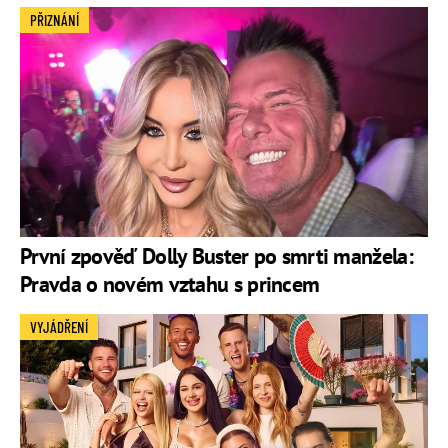
PŘIZNÁNÍ
První zpověď Dolly Buster po smrti manžela:
Pravda o novém vztahu s princem
VYJÁDŘENÍ