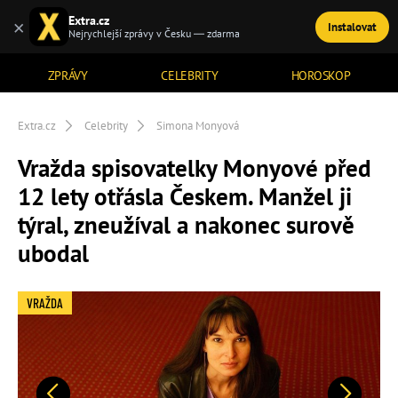
Extra.cz
×
Instalovat
TÉMATA
Nejrychlejší zprávy v Česku — zdarma
ZPRÁVY
CELEBRITY
HOROSKOP
Extra.cz
Celebrity
Simona Monyová
Vražda spisovatelky Monyové před
12 lety otřásla Českem. Manžel ji
týral, zneužíval a nakonec surově
ubodal
VRAŽDA