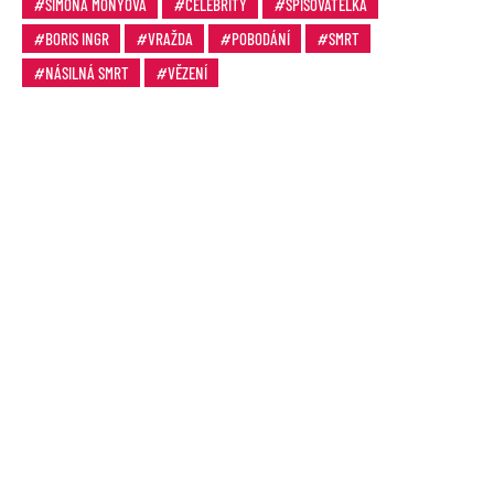
SIMONA MONYOVÁ
CELEBRITY
SPISOVATELKA
BORIS INGR
VRAŽDA
POBODÁNÍ
SMRT
NÁSILNÁ SMRT
VĚZENÍ