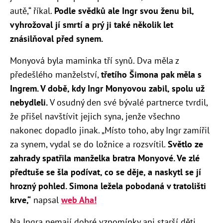
autě,“ říkal.
Podle svědků ale Ingr svou ženu bil,
vyhrožoval jí smrtí a prý ji také několik let
znásilňoval před synem.
Monyová byla maminka tří synů. Dva měla z
předešlého manželství,
třetího Šimona pak měla s
Ingrem. V době, kdy Ingr Monyovou zabil, spolu už
nebydleli.
V osudný den své bývalé partnerce tvrdil,
že přišel navštívit jejich syna, jenže všechno
nakonec dopadlo jinak. „Místo toho, aby Ingr zamířil
za synem, vydal se do ložnice a rozsvítil.
Světlo ze
zahrady spatřila manželka bratra Monyové. Ve zlé
předtuše se šla podívat, co se děje, a naskytl se jí
hrozný pohled. Simona ležela pobodaná v tratolišti
krve,“
napsal
web Aha!
Na Ingra nemají dobré vzpomínky ani starší děti