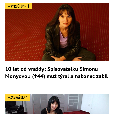
VÝROČÍ ÚMRTÍ
10 let od vraždy: Spisovatelku Simonu
Monyovou (†44) muž týral a nakonec zabil
ZAVRAŽDĚNA