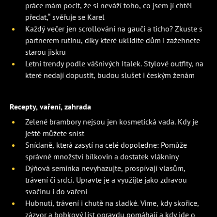
práce mám pocit, že si neváží toho, co jsem jí chtěl
předat,“ svěřuje se Karel
Každý večer jen scrollování na gauči a ticho? Zkuste s
partnerem rutinu, díky které uklidíte dům i zažehnete
starou jiskru
Letní trendy podle vášnivých Italek. Stylové outfity, na
které nedají dopustit, budou slušet i českým ženám
Recepty, vaření, zahrada
Zelené brambory nejsou jen kosmetická vada. Kdy je
ještě můžete sníst
Snídaně, která zasytí na celé dopoledne: Pomůže
správné množství bílkovin a dostatek vlákniny
Dýňová semínka nevyhazujte, prospívají vlasům,
trávení či srdci. Upravte je a využijte jako zdravou
svačinu i do vaření
Hubnutí, trávení i chutě na sladké. Víme, kdy skořice,
zázvor a bobkový list opravdu pomáhají a kdy jde o