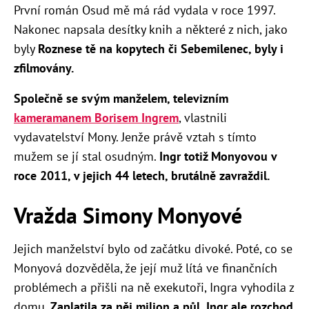
První román Osud mě má rád vydala v roce 1997.
Nakonec napsala desítky knih a některé z nich, jako
byly
Roznese tě na kopytech či Sebemilenec, byly i
zfilmovány.
Společně se svým manželem, televizním
kameramanem Borisem Ingrem
, vlastnili
vydavatelství Mony. Jenže právě vztah s tímto
mužem se jí stal osudným.
Ingr totiž Monyovou v
roce 2011, v jejich 44 letech, brutálně zavraždil.
Vražda Simony Monyové
Jejich manželství bylo od začátku divoké. Poté, co se
Monyová dozvěděla, že její muž lítá ve finančních
problémech a přišli na ně exekutoři, Ingra vyhodila z
domu.
Zaplatila za něj milion a půl, Ingr ale rozchod