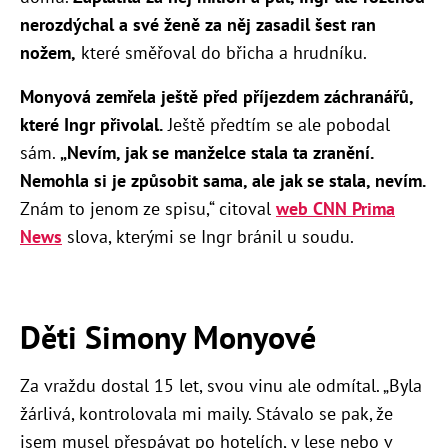
nerozdýchal a své ženě za něj zasadil šest ran
nožem,
které směřoval do břicha a hrudníku.
Monyová zemřela ještě před příjezdem záchranářů,
které Ingr přivolal.
Ještě předtím se ale pobodal
sám.
„Nevím, jak se manželce stala ta zranění.
Nemohla si je způsobit sama, ale jak se stala, nevím.
Znám to jenom ze spisu,“ citoval
web CNN Prima
News
slova, kterými se Ingr bránil u soudu.
Děti Simony Monyové
Za vraždu dostal 15 let, svou vinu ale odmítal. „Byla
žárlivá, kontrolovala mi maily. Stávalo se pak, že
jsem musel přespávat po hotelích, v lese nebo v