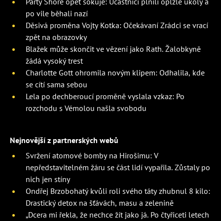
Party Shore opět šokuje: Účastníci plnili oplzlé úkoly a
po vile běhali nazí
Děsivá proměna Vojty Kotka: Očekávaní Zrádci se vrací
zpět na obrazovky
Blažek může skončit ve vězení jako Rath. Žalobkyně
žádá vysoký trest
Charlotte Gott ohromila novým klipem: Odhalila, kde
se cítí sama sebou
Lela po dechberoucí proměně vyslala vzkaz: Po
rozchodu s Vémolou našla svobodu
Nejnovější z partnerských webů
Svržení atomové bomby na Hirošimu: V
nepředstavitelném žáru se část lidí vypařila. Zůstaly po
nich jen stíny
Ondřej Brzobohatý kvůli roli svého táty zhubnul 8 kilo:
Drastický detox na šťávách, masu a zelenině
„Dcera mi řekla, že nechce žít jako já. Po čtyřiceti letech