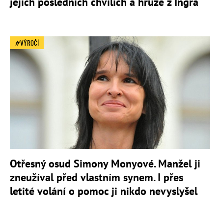
jejích posledních chvílích a hrůze z Ingra
VÝROČÍ
Otřesný osud Simony Monyové. Manžel ji
zneužíval před vlastním synem. I přes
letité volání o pomoc ji nikdo nevyslyšel