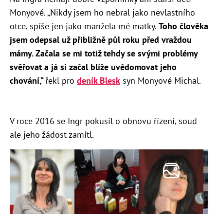
Monyové. „Nikdy jsem ho nebral jako nevlastního
otce, spíše jen jako manžela mé matky.
Toho člověka
jsem odepsal už přibližně půl roku před vraždou
mámy. Začala se mi totiž tehdy se svými problémy
svěřovat a já si začal blíže uvědomovat jeho
chování,“
řekl pro
deník Blesk
syn Monyové Michal.
V roce 2016 se Ingr pokusil o obnovu řízení, soud
ale jeho žádost zamítl.