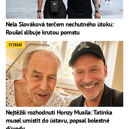
Nela Slováková terčem nechutného útoku:
Roušal slibuje krutou pomstu
VYZNÁNÍ
Nejtěžší rozhodnutí Honzy Musila: Tatínka
musel umístit do ústavu, popsal bolestné
důvody