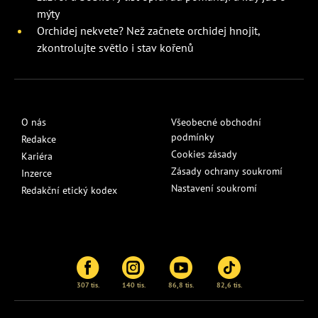
mýty
Orchidej nekvete? Než začnete orchidej hnojit,
zkontrolujte světlo i stav kořenů
O nás
Všeobecné obchodní
podmínky
Redakce
Cookies zásady
Kariéra
Zásady ochrany soukromí
Inzerce
Nastavení soukromí
Redakční etický kodex
307 tis.
140 tis.
86,8 tis.
82,6 tis.