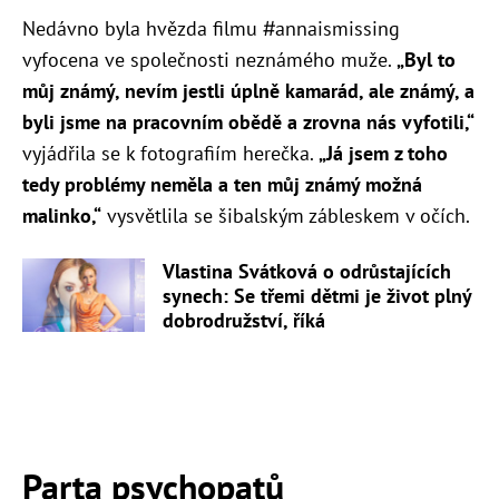
Nedávno byla hvězda filmu #annaismissing
vyfocena ve společnosti neznámého muže.
„Byl to
můj známý, nevím jestli úplně kamarád, ale známý, a
byli jsme na pracovním obědě a zrovna nás vyfotili,“
vyjádřila se k fotografiím herečka.
„Já jsem z toho
tedy problémy neměla a ten můj známý možná
malinko,“
vysvětlila se šibalským zábleskem v očích.
Vlastina Svátková o odrůstajících
synech: Se třemi dětmi je život plný
dobrodružství, říká
Parta psychopatů