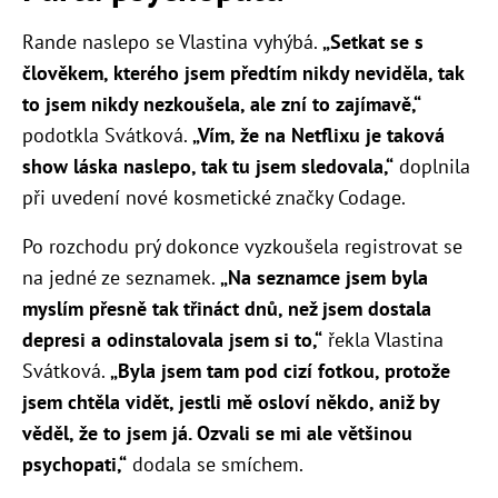
Rande naslepo se Vlastina vyhýbá.
„Setkat se s
člověkem, kterého jsem předtím nikdy neviděla, tak
to jsem nikdy nezkoušela, ale zní to zajímavě,“
podotkla Svátková.
„Vím, že na Netflixu je taková
show láska naslepo, tak tu jsem sledovala,“
doplnila
při uvedení nové kosmetické značky Codage.
Po rozchodu prý dokonce vyzkoušela registrovat se
na jedné ze seznamek.
„Na seznamce jsem byla
myslím přesně tak třináct dnů, než jsem dostala
depresi a odinstalovala jsem si to,“
řekla Vlastina
Svátková.
„Byla jsem tam pod cizí fotkou, protože
jsem chtěla vidět, jestli mě osloví někdo, aniž by
věděl, že to jsem já. Ozvali se mi ale většinou
psychopati,“
dodala se smíchem.