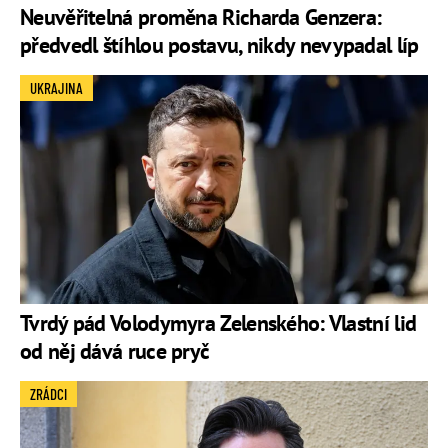
Neuvěřitelná proměna Richarda Genzera:
předvedl štíhlou postavu, nikdy nevypadal líp
UKRAJINA
Tvrdý pád Volodymyra Zelenského: Vlastní lid
od něj dává ruce pryč
ZRÁDCI