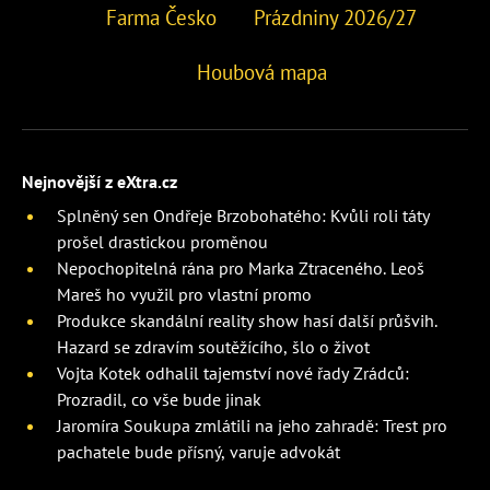
Farma Česko
Prázdniny 2026/27
Houbová mapa
Nejnovější z eXtra.cz
Splněný sen Ondřeje Brzobohatého: Kvůli roli táty
prošel drastickou proměnou
Nepochopitelná rána pro Marka Ztraceného. Leoš
Mareš ho využil pro vlastní promo
Produkce skandální reality show hasí další průšvih.
Hazard se zdravím soutěžícího, šlo o život
Vojta Kotek odhalil tajemství nové řady Zrádců:
Prozradil, co vše bude jinak
Jaromíra Soukupa zmlátili na jeho zahradě: Trest pro
pachatele bude přísný, varuje advokát