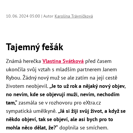
10. 06. 2024 05:00 | Autor
Karolína Trávníčková
Tajemný fešák
Známá herečka
Vlastina Svátková
před časem
ukončila svůj vztah s mladším partnerem Janem
Rybou. Žádný nový muž se ale zatím na její cestě
životem neobjevil.
„Je to už rok a nějaký nový objev,
no nevím, kde se objevují muži, nevím, nechodím
tam,“
zasmála se v rozhovoru pro eXtra.cz
sympatická umělkyně.
„Já si žiji svůj život, a když se
někdo objeví, tak se objeví, ale asi bych pro to
mohla něco dělat, že?“
doplnila se smíchem.