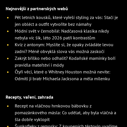
Nejnovější z partnerských webů
Pět letních kousků, které vyřeší styling za vás: Stačí je
jen obléct a outfit vytvoříte bez námahy
Módní svět v černobílé: Nadčasová klasika nikdy
nebyla víc šik, léto 2026 patří kontrastům
Kvíz z antonym: Myslíte si, že opaky zvládáte levou
zadní? Méně obvyklá slova vás možná zaskočí
Zakrýt bříško nebo odhalit? Kodaňské maminky boří
pravidla mateřství i módy
Čtyři věci, které o Whitney Houston možná nevíte:
Odmítl ji bratr Michaela Jacksona a měla milenku
Recepty, vaření, zahrada
Recept na vláčnou hrnkovou bábovku z
pomazánkového másla: Co udělat, aby byla vláčná a
šla dobře vyklopit
Šunkofleky z remosky: Z koupených těstovin uvaříme