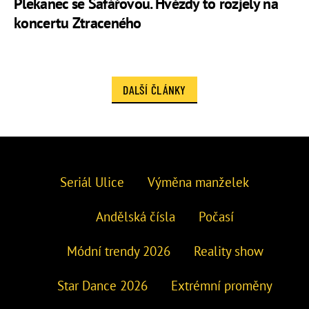
Plekanec se Šafářovou. Hvězdy to rozjely na
koncertu Ztraceného
DALŠÍ ČLÁNKY
Seriál Ulice
Výměna manželek
Andělská čísla
Počasí
Módní trendy 2026
Reality show
Star Dance 2026
Extrémní proměny