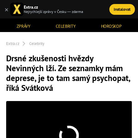
Extra.cz
×
Instalovat
TÉMATA
Nejrychlejší zprávy v Česku — zdarma
ZPRÁVY
CELEBRITY
HOROSKOP
Extra.cz
Celebrity
Drsné zkušenosti hvězdy
Nevinných lží. Ze seznamky mám
deprese, je to tam samý psychopat,
říká Svátková