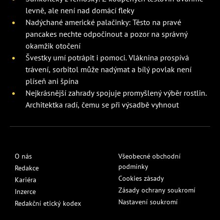
levně, ale není nad domácí fleky
Nadýchané americké palačinky: Těsto na pravé
pancakes nechte odpočinout a pozor na správný
okamžik otočení
Švestky umí potrápit i pomoci. Vláknina prospívá
trávení, sorbitol může nadýmat a bílý povlak není
plíseň ani špína
Nejkrásnější zahrady spojuje promyšlený výběr rostlin.
Architektka radí, čemu se při výsadbě vyhnout
O nás
Všeobecné obchodní
podmínky
Redakce
Cookies zásady
Kariéra
Zásady ochrany soukromí
Inzerce
Nastavení soukromí
Redakční etický kodex