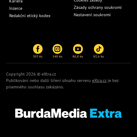
Cookies zásady
Kariéra
Zásady ochrany soukromí
Inzerce
Nastavení soukromí
Redakční etický kodex
307 tis.
140 tis.
86,8 tis.
82,6 tis.
Copyright 2026 © eXtra.cz
Publikování nebo další šíření obsahu serveru
eXtra.cz
je bez
písemného souhlasu zakázáno.