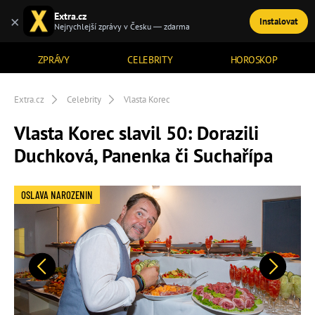
Extra.cz
×
Instalovat
TÉMATA
Nejrychlejší zprávy v Česku — zdarma
ZPRÁVY
CELEBRITY
HOROSKOP
Extra.cz
Celebrity
Vlasta Korec
Vlasta Korec slavil 50: Dorazili
Duchková, Panenka či Suchařípa
OSLAVA NAROZENIN
Předchozí
Další