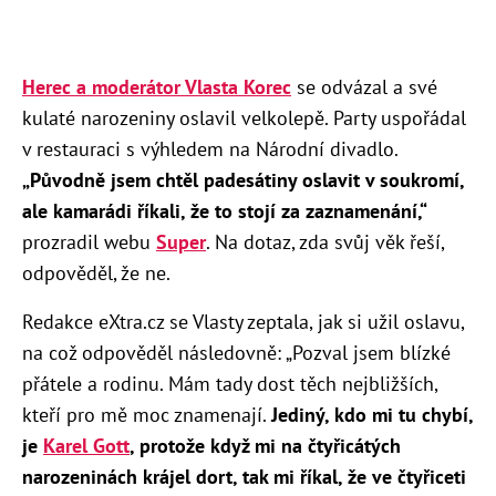
Herec a moderátor Vlasta Korec
se odvázal a své
kulaté narozeniny oslavil velkolepě. Party uspořádal
v restauraci s výhledem na Národní divadlo.
„
Původně jsem chtěl padesátiny oslavit v soukromí,
ale kamarádi říkali, že to stojí za zaznamenání,“
prozradil webu
Super
. Na dotaz, zda svůj věk řeší,
odpověděl, že ne.
Redakce eXtra.cz se Vlasty zeptala, jak si užil oslavu,
na což odpověděl následovně: „Pozval jsem blízké
přátele a rodinu. Mám tady dost těch nejbližších,
kteří pro mě moc znamenají.
Jediný, kdo mi tu chybí,
je
Karel Gott
, protože když mi na čtyřicátých
narozeninách krájel dort, tak mi říkal, že ve čtyřiceti