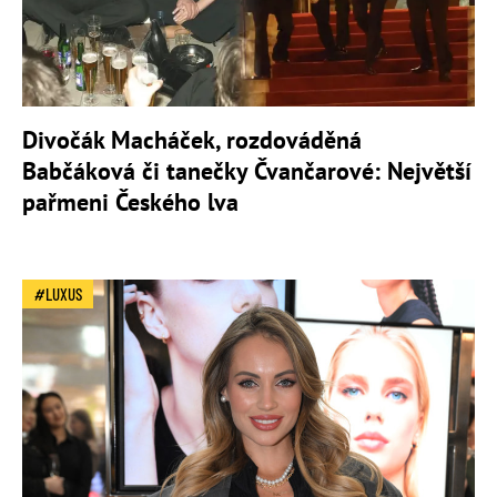
Divočák Macháček, rozdováděná
Babčáková či tanečky Čvančarové: Největší
pařmeni Českého lva
LUXUS