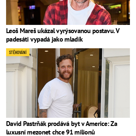
Leoš Mareš ukázal vyrýsovanou postavu. V
padesáti vypadá jako mladík
STĚHOVÁNÍ
David Pastrňák prodává byt v Americe: Za
luxusní mezonet chce 91 milionů