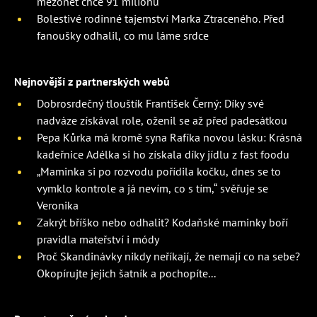
mezonet chce 91 milionů
Bolestivé rodinné tajemství Marka Ztraceného. Před
fanoušky odhalil, co mu láme srdce
Nejnovější z partnerských webů
Dobrosrdečný tlouštík František Černý: Díky své
nadváze získával role, oženil se až před padesátkou
Pepa Kůrka má kromě syna Rafíka novou lásku: Krásná
kadeřnice Adélka si ho získala díky jídlu z fast foodu
„Maminka si po rozvodu pořídila kočku, dnes se to
vymklo kontrole a já nevím, co s tím,“ svěřuje se
Veronika
Zakrýt bříško nebo odhalit? Kodaňské maminky boří
pravidla mateřství i módy
Proč Skandinávky nikdy neříkají, že nemají co na sebe?
Okopírujte jejich šatník a pochopíte...