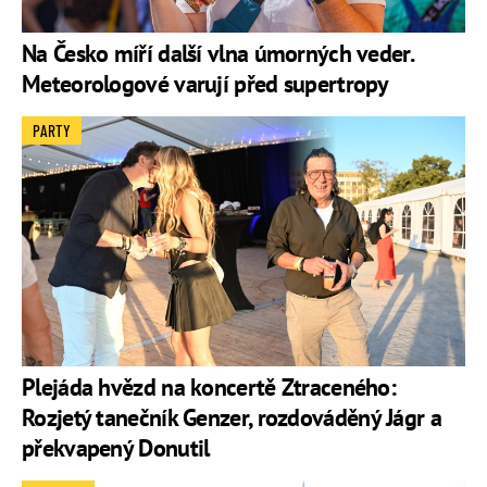
Na Česko míří další vlna úmorných veder.
Meteorologové varují před supertropy
PARTY
Plejáda hvězd na koncertě Ztraceného:
Rozjetý tanečník Genzer, rozdováděný Jágr a
překvapený Donutil