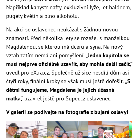
Například kanystr nafty, exkluzivní lyže, let balónem,
pugéty květin a plno alkoholu.
Na akci se oslavenec neukázal s žádnou novou
známostí. Před několika lety se rozešel s manželkou
Magdalenou, se kterou má dceru a syna. Na nový
vztah zatím nemá ani pomyšlení.
„
Jedna kapitola se
musí nejprve oficiálně uzavřít, aby mohla další začít,“
uvedl pro eXtra.cz. Společně už sice nesdílí dům asi
čtyři roky, finální kroky se však musí ještě dořešit.
„
S
dětmi fungujeme, Magdalena je jejich úžasná
matka,“
uzavřel ještě pro Super.cz oslavenec.
V galerii se podívejte na fotografie z bujaré oslavy!