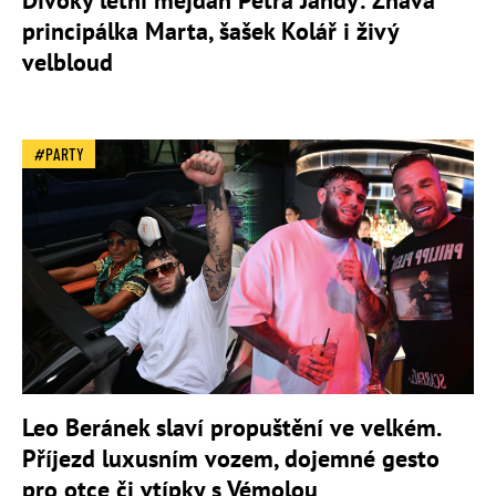
Divoký letní mejdan Petra Jandy: Žhavá
principálka Marta, šašek Kolář i živý
velbloud
PARTY
Leo Beránek slaví propuštění ve velkém.
Příjezd luxusním vozem, dojemné gesto
pro otce či vtípky s Vémolou