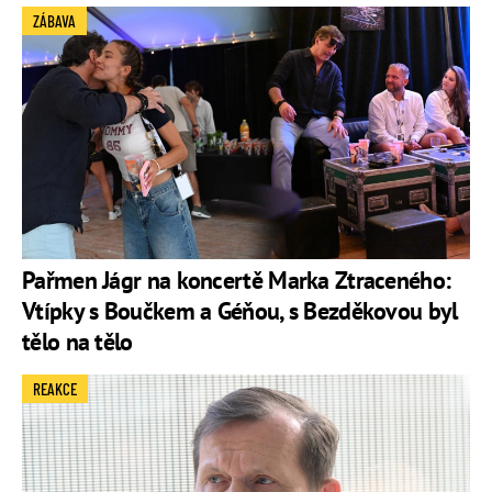
ZÁBAVA
Pařmen Jágr na koncertě Marka Ztraceného:
Vtípky s Boučkem a Géňou, s Bezděkovou byl
tělo na tělo
REAKCE