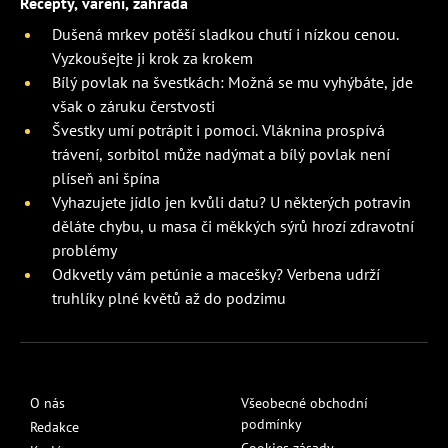
Recepty, vaření, zahrada
Dušená mrkev potěší sladkou chutí i nízkou cenou.
Vyzkoušejte ji krok za krokem
Bílý povlak na švestkách: Možná se mu vyhýbáte, jde
však o záruku čerstvosti
Švestky umí potrápit i pomoci. Vláknina prospívá
trávení, sorbitol může nadýmat a bílý povlak není
plíseň ani špína
Vyhazujete jídlo jen kvůli datu? U některých potravin
děláte chybu, u masa či měkkých sýrů hrozí zdravotní
problémy
Odkvetly vám petúnie a macešky? Verbena udrží
truhlíky plné květů až do podzimu
O nás
Všeobecné obchodní
podmínky
Redakce