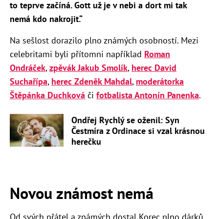
to teprve začíná. Gott už je v nebi a dort mi tak
nemá kdo nakrojit.“
Na sešlost dorazilo plno známých osobností. Mezi
celebritami byli přítomni například
Roman
Ondráček
,
zpěvák Jakub Smolík
,
herec David
Suchařípa
,
herec Zdeněk Mahdal
,
moderátorka
Štěpánka Duchková
či
fotbalista Antonín Panenka
.
Ondřej Rychlý se oženil: Syn
Čestmíra z Ordinace si vzal krásnou
herečku
Novou známost nemá
Od svých přátel a známých dostal Korec plno dárků.