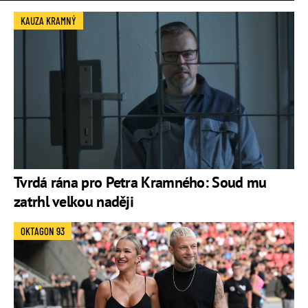
KAUZA KRAMNÝ
Tvrdá rána pro Petra Kramného: Soud mu
zatrhl velkou naději
OKTAGON 93