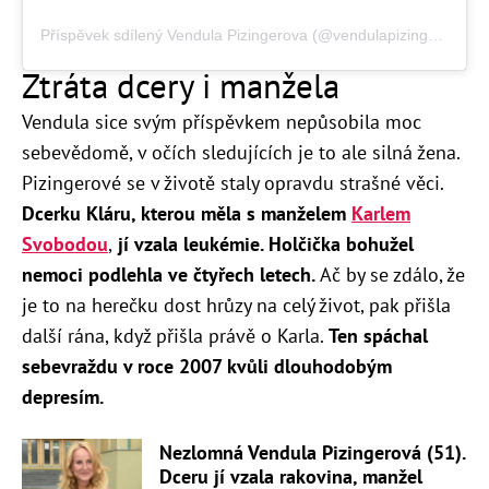
Příspěvek sdílený Vendula Pizingerova (@vendulapizingerova)
Ztráta dcery i manžela
Vendula sice svým příspěvkem nepůsobila moc
sebevědomě, v očích sledujících je to ale silná žena.
Pizingerové se v životě staly opravdu strašné věci.
Dcerku Kláru, kterou měla s manželem
Karlem
Svobodou
,
jí vzala leukémie. Holčička bohužel
nemoci podlehla ve čtyřech letech.
Ač by se zdálo, že
je to na herečku dost hrůzy na celý život, pak přišla
další rána, když přišla právě o Karla.
Ten spáchal
sebevraždu v roce 2007 kvůli dlouhodobým
depresím.
Nezlomná Vendula Pizingerová (51).
Dceru jí vzala rakovina, manžel