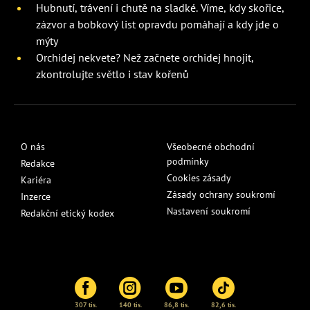
Hubnutí, trávení i chutě na sladké. Víme, kdy skořice,
zázvor a bobkový list opravdu pomáhají a kdy jde o
mýty
Orchidej nekvete? Než začnete orchidej hnojit,
zkontrolujte světlo i stav kořenů
O nás
Všeobecné obchodní
podmínky
Redakce
Cookies zásady
Kariéra
Zásady ochrany soukromí
Inzerce
Nastavení soukromí
Redakční etický kodex
307 tis.
140 tis.
86,8 tis.
82,6 tis.