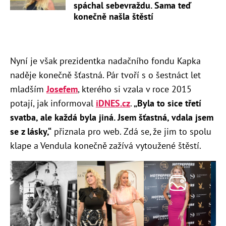
spáchal sebevraždu. Sama teď
konečně našla štěstí
Nyní je však prezidentka nadačního fondu Kapka
naděje konečně šťastná. Pár tvoří s o šestnáct let
mladším
Josefem
, kterého si vzala v roce 2015
potají, jak informoval
iDNES.cz
.
„Byla to sice třetí
svatba, ale každá byla jiná. Jsem šťastná, vdala jsem
se z lásky,“
přiznala pro web. Zdá se, že jim to spolu
klape a Vendula konečně zažívá vytoužené štěstí.