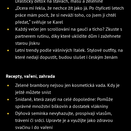
Drastický detox na šťávách, masu a zelenině
„Dcera mi řekla, že nechce žít jako já. Po čtyřiceti letech
práce mám pocit, že si neváží toho, co jsem jí chtěl
předat,“ svěřuje se Karel
Každý večer jen scrollování na gauči a ticho? Zkuste s
partnerem rutinu, díky které uklidíte dům i zažehnete
starou jiskru
Letní trendy podle vášnivých Italek. Stylové outfity, na
které nedají dopustit, budou slušet i českým ženám
Recepty, vaření, zahrada
Zelené brambory nejsou jen kosmetická vada. Kdy je
ještě můžete sníst
Snídaně, která zasytí na celé dopoledne: Pomůže
správné množství bílkovin a dostatek vlákniny
Dýňová semínka nevyhazujte, prospívají vlasům,
trávení či srdci. Upravte je a využijte jako zdravou
svačinu i do vaření