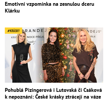
Emotivní vzpomínka na zesnulou dceru
Klárku
KRÁSKY
Pohublá Pizingerová i Lutovská či Csáková
k nepoznání: České krásky ztrácejí na váze