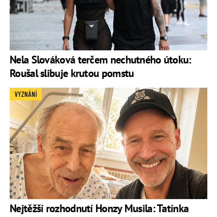
Nela Slováková terčem nechutného útoku:
Roušal slibuje krutou pomstu
VYZNÁNÍ
Nejtěžší rozhodnutí Honzy Musila: Tatínka