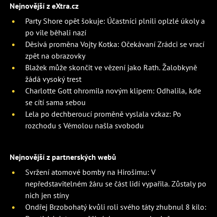
Nejnovější z eXtra.cz
Party Shore opět šokuje: Účastníci plnili oplzlé úkoly a
po vile běhali nazí
Děsivá proměna Vojty Kotka: Očekávaní Zrádci se vrací
zpět na obrazovky
Blažek může skončit ve vězení jako Rath. Žalobkyně
žádá vysoký trest
Charlotte Gott ohromila novým klipem: Odhalila, kde
se cítí sama sebou
Lela po dechberoucí proměně vyslala vzkaz: Po
rozchodu s Vémolou našla svobodu
Nejnovější z partnerských webů
Svržení atomové bomby na Hirošimu: V
nepředstavitelném žáru se část lidí vypařila. Zůstaly po
nich jen stíny
Ondřej Brzobohatý kvůli roli svého táty zhubnul 8 kilo: