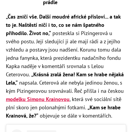
prádle
„Čas zničí vše. Další moudré africké přísloví... a tak
to je. Naštěstí ničí i to, co se nám špatného
přihodilo. Život no,“
posteskla si Pizingerová u
svého postu. Její sledující ji ale mají rádi a z jejího
vzhledu a postavy jsou nadšení. Korunu tomu dala
jedna fanynka, která prezidentku nadačního fondu
Kapka naděje v komentáři srovnala s Lelou
Ceterovou.
„
Krásná zralá žena! Kam se hrabe nějaká
Lela,“
napsala.
Ceterová ale nebyla jedinou ženou, s
kým Pizingerovou srovnávali. Řeč přišla i na českou
modelku Simonu Krainovou
, která své sociální sítě
plní skoro jen polonahými fotkami.
„Kam se hrabe
Krainová, že?“
objevuje se dále v komentářích.