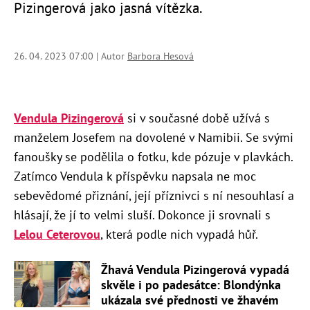
Pizingerová jako jasná vítězka.
26. 04. 2023 07:00 | Autor
Barbora Hesová
Vendula Pizingerová
si v současné době užívá s
manželem Josefem na dovolené v Namibii. Se svými
fanoušky se podělila o fotku, kde pózuje v plavkách.
Zatímco Vendula k příspěvku napsala ne moc
sebevědomé přiznání, její příznivci s ní nesouhlasí a
hlásají, že jí to velmi sluší. Dokonce ji srovnali s
Lelou Ceterovou
, která podle nich vypadá hůř.
Žhavá Vendula Pizingerová vypadá
skvěle i po padesátce: Blondýnka
ukázala své přednosti ve žhavém