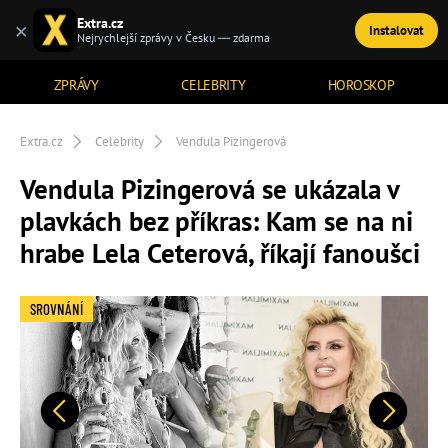
Extra.cz
×
Instalovat
TÉMATA
Nejrychlejší zprávy v Česku — zdarma
ZPRÁVY
CELEBRITY
HOROSKOP
Extra.cz
Celebrity
Vendula Pizingerová
Vendula Pizingerová se ukázala v
plavkách bez příkras: Kam se na ni
hrabe Lela Ceterová, říkají fanoušci
SROVNÁNÍ
Předchozí
Další