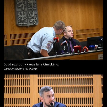
Soud rozhodl v kauze Jana Cimického.
Zdroj: eXtra.cz/Pavel Dvořák