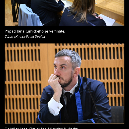
Případ Jana Cimického je ve finále.
Zdroj: eXtra.cz/Pavel Dvořák
Obhájce Jana Cimického Miroslav Kučerka.