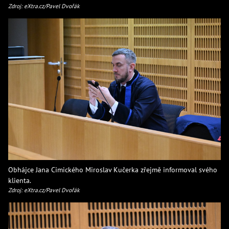
Zdroj: eXtra.cz/Pavel Dvořák
Obhájce Jana Cimického Miroslav Kučerka zřejmě informoval svého
klienta.
Zdroj: eXtra.cz/Pavel Dvořák