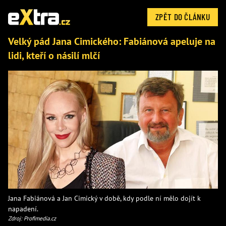
ZPĚT DO ČLÁNKU
Velký pád Jana Cimického: Fabiánová apeluje na
lidi, kteří o násilí mlčí
Jana Fabiánová a Jan Cimický v době, kdy podle ní mělo dojít k
napadení.
Zdroj: Profimedia.cz