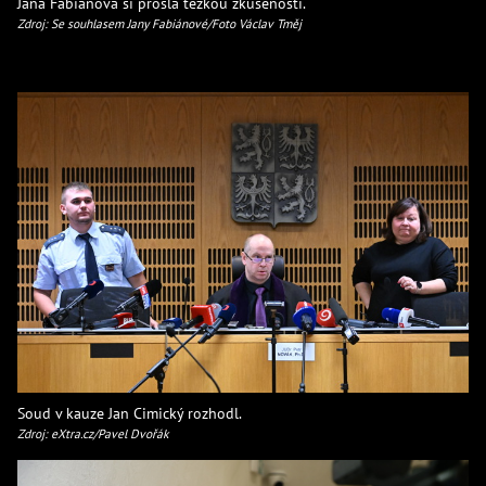
Jana Fabiánová si prošla těžkou zkušeností.
Zdroj: Se souhlasem Jany Fabiánové/Foto Václav Tměj
Soud v kauze Jan Cimický rozhodl.
Zdroj: eXtra.cz/Pavel Dvořák