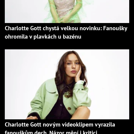
Charlotte Gott chystá velkou novinku: Fanoušky
ohromila v plavkách u bazénu
Charlotte Gott novým videoklipem vyrazila
fanouškům dech. Názor mění i kritici