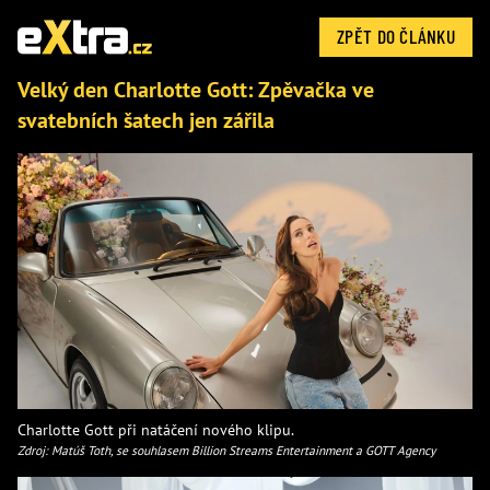
ZPĚT DO ČLÁNKU
Velký den Charlotte Gott: Zpěvačka ve
svatebních šatech jen zářila
Charlotte Gott při natáčení nového klipu.
Zdroj: Matúš Toth, se souhlasem Billion Streams Entertainment a GOTT Agency