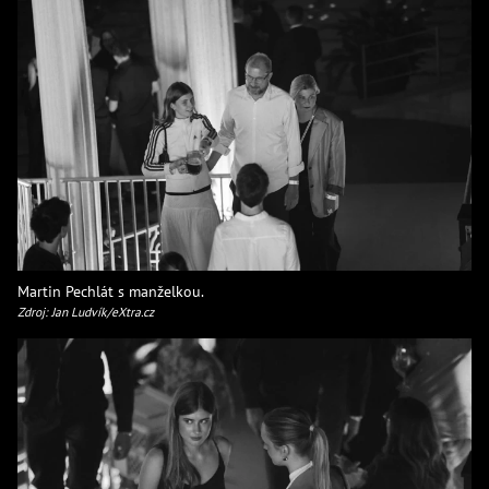
Martin Pechlát s manželkou.
Zdroj: Jan Ludvík/eXtra.cz