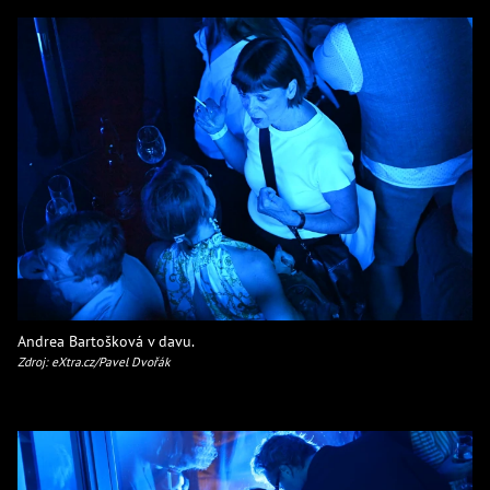
Andrea Bartošková v davu.
Zdroj: eXtra.cz/Pavel Dvořák