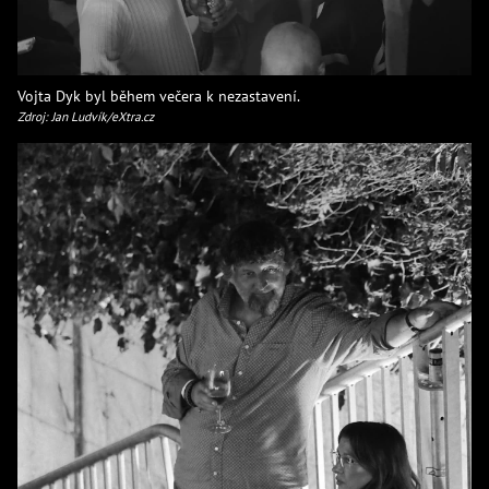
Vojta Dyk byl během večera k nezastavení.
Zdroj: Jan Ludvík/eXtra.cz