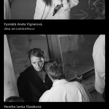
Vysmátá Aneta Vignerová.
Zdroj: Jan Ludvík/eXtra.cz
Herečka Lenka Vlasáková.