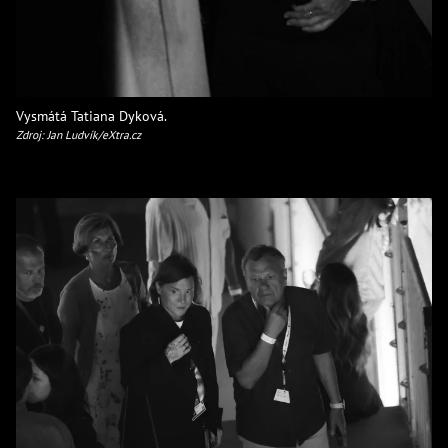
Vysmátá Tatiana Dyková.
Zdroj: Jan Ludvík/eXtra.cz