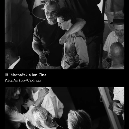
Jiří Macháček a Jan Cina.
Zdroj: Jan Ludvík/eXtra.cz