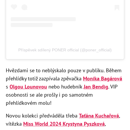
Příspěvek sdílený PONER official (@poner_official)
Hvězdami se to neblýskalo pouze v publiku. Během
přehlídky totiž zazpívala zpěvačka
Monika Bagárová
s
Olgou Lounovou
nebo hudebník
Jan Bendig
. VIP
osobnosti se ale prošly i po samotném
přehlídkovém molu!
Novou kolekci předváděla třeba
Taťána Kuchařová
,
vítězka
Miss World 2024 Krystyna Pyszková
,