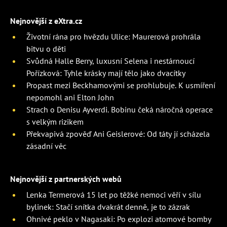
Nejnovější z eXtra.cz
Životní rána pro hvězdu Ulice: Maurerová prohrála
bitvu o děti
Svůdná Halle Berry, luxusní Selena i nestárnoucí
Pořízková: Tyhle krásky mají tělo jako dvacítky
Propast mezi Beckhamovými se prohlubuje. K usmíření
nepomohl ani Elton John
Strach o Denisu Ayverdi. Bobinu čeká náročná operace
s velkým rizikem
Překvapivá zpověď Ani Geislerové: Od táty jí scházela
zásadní věc
Nejnovější z partnerských webů
Lenka Termerová 15 let po těžké nemoci věří v sílu
bylinek: Stačí snítka dvakrát denně, je to zázrak
Ohnivé peklo v Nagasaki: Po explozi atomové bomby