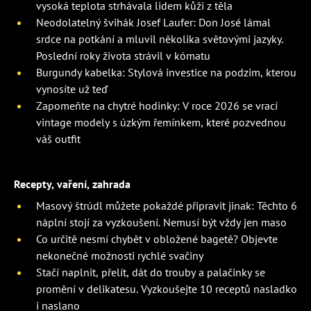
vysoká teplota strhávala lidem kůži z těla
Neodolatelný švihák Josef Laufer: Don José lámal
srdce na potkání a mluvil několika světovými jazyky.
Poslední roky života strávil v kómatu
Burgundy kabelka: Stylová investice na podzim, kterou
vynosíte už teď
Zapomeňte na chytré hodinky: V roce 2026 se vrací
vintage modely s úzkým řemínkem, které pozvednou
váš outfit
Recepty, vaření, zahrada
Masový štrúdl můžete pokaždé připravit jinak: Těchto 6
náplní stojí za vyzkoušení. Nemusí být vždy jen maso
Co určitě nesmí chybět v obložené bagetě? Objevte
nekonečné možnosti rychlé svačiny
Stačí naplnit, přelít, dát do trouby a palačinky se
promění v delikatesu. Vyzkoušejte 10 receptů nasladko
i naslano