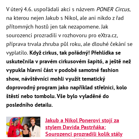
V úterý 4.6. uspořádali akci s názvem
PONER Circus
,
na kterou nejen Jakub s Nikol, ale ani nikdo z řad
přítomných hostů jen tak nezapomene. Jak
sourozenci prozradili v rozhovoru pro eXtra.cz,
příprava trvala zhruba půl roku, ale dlouhé čekání se
vyplatilo.
Když cirkus, tak pořádný! Přehlídka se
uskutečnila v pravém cirkusovém šapitó, a ještě než
vypukla hlavní část v podobě samotné fashion
show, návštěvníci mohli využít tematický
doprovodný program jako například střelnici, kolo
štěstí nebo tombolu. Vše bylo vyladěné do
posledního detailu.
Jakub a Nikol Ponerovi stojí za
stylem Davida Pastrňáka:
Sourozenci prozradili kolik stály