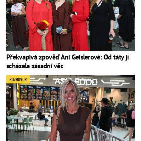
Překvapivá zpověď Ani Geislerové: Od táty jí
scházela zásadní věc
ROZHOVOR