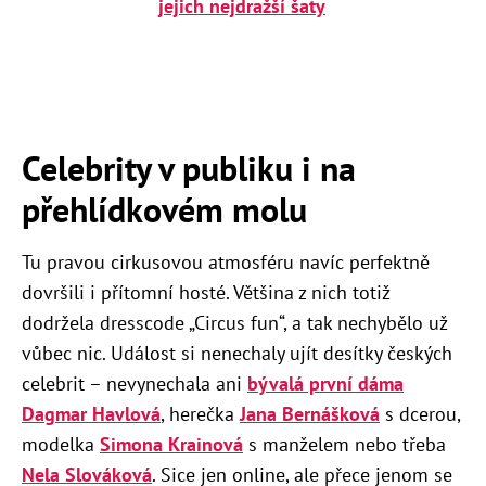
jejich nejdražší šaty
Celebrity v publiku i na
přehlídkovém molu
Tu pravou cirkusovou atmosféru navíc perfektně
dovršili i přítomní hosté. Většina z nich totiž
dodržela dresscode „Circus fun“, a tak nechybělo už
vůbec nic. Událost si nenechaly ujít desítky českých
celebrit – nevynechala ani
bývalá první dáma
Dagmar Havlová
, herečka
Jana Bernášková
s dcerou,
modelka
Simona Krainová
s manželem nebo třeba
Nela Slováková
. Sice jen online, ale přece jenom se