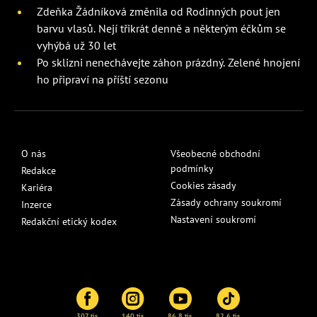
Zdeňka Žádníková změnila od Rodinných pout jen
barvu vlasů. Nejí třikrát denně a některým éčkům se
vyhýbá už 30 let
Po sklizni nenechávejte záhon prázdný. Zelené hnojení
ho připraví na příští sezonu
O nás
Všeobecné obchodní
podmínky
Redakce
Cookies zásady
Kariéra
Zásady ochrany soukromí
Inzerce
Nastavení soukromí
Redakční etický kodex
307 tis.
140 tis.
86,8 tis.
82,6 tis.