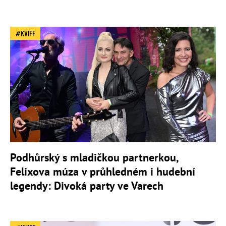
KVIFF
Podhůrský s mladičkou partnerkou,
Felixova múza v průhledném i hudební
legendy: Divoká party ve Varech