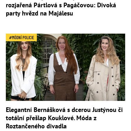
rozjařená Pártlová s Pagáčovou: Divoká
party hvězd na Majálesu
MÓDNÍ POLICIE
Elegantní Bernášková s dcerou Justýnou či
totální přešlap Kouklové. Móda z
Roztančeného divadla