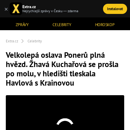
Extra.cz
×
Instalovat
TÉMATA
Nejrychlejší zprávy v Česku — zdarma
ZPRÁVY
CELEBRITY
HOROSKOP
Extra.cz
Celebrity
Velkolepá oslava Ponerů plná
hvězd. Žhavá Kuchařová se prošla
po molu, v hledišti tleskala
Havlová s Krainovou