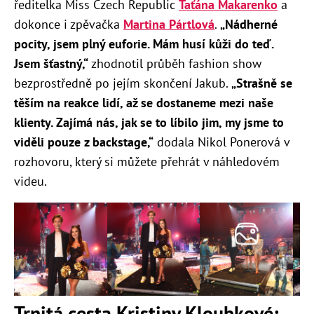
ředitelka Miss Czech Republic
Taťána Makarenko
a
dokonce i zpěvačka
Martina Pártlová
.
„Nádherné
pocity, jsem plný euforie. Mám husí kůži do teď.
Jsem šťastný,“
zhodnotil průběh fashion show
bezprostředně po jejím skončení Jakub.
„Strašně se
těším na reakce lidí, až se dostaneme mezi naše
klienty. Zajímá nás, jak se to líbilo jim, my jsme to
viděli pouze z backstage,“
dodala Nikol Ponerová v
rozhovoru, který si můžete přehrát v náhledovém
videu.
Trnitá cesta Kristiny Kloubkové: