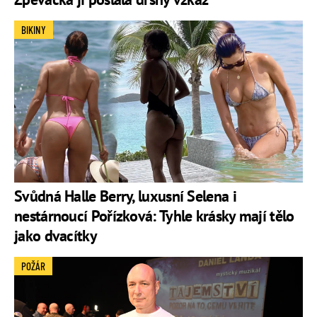
BIKINY
Svůdná Halle Berry, luxusní Selena i
nestárnoucí Pořízková: Tyhle krásky mají tělo
jako dvacítky
POŽÁR