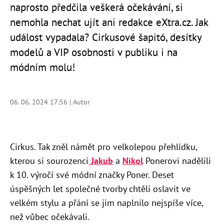
naprosto předčila veškerá očekávání, si
nemohla nechat ujít ani redakce eXtra.cz. Jak
událost vypadala? Cirkusové šapitó, desítky
modelů a VIP osobnosti v publiku i na
módním molu!
06. 06. 2024 17:56 | Autor
Cirkus. Tak zněl námět pro velkolepou přehlídku,
kterou si sourozenci
Jakub
a
Nikol
Ponerovi nadělili
k 10. výročí své módní značky Poner. Deset
úspěšných let společné tvorby chtěli oslavit ve
velkém stylu a přání se jim naplnilo nejspíše více,
než vůbec očekávali.