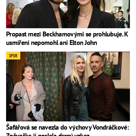
Propast mezi Beckhamovými se prohlubuje. K
usmíření nepomohl ani Elton John
SPOR
Šafářová se navezla do výchovy Vondráčkové:
Zpěvačka jí poslala drsný vzkaz