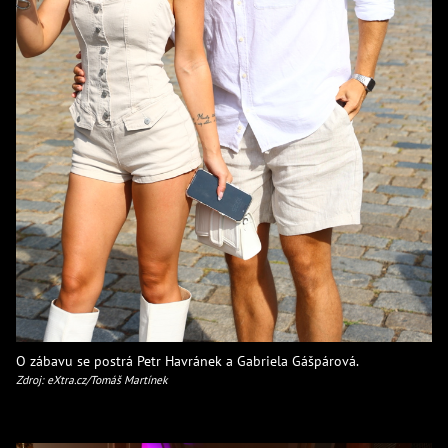
O zábavu se postrá Petr Havránek a Gabriela Gášpárová.
Zdroj: eXtra.cz/Tomáš Martínek