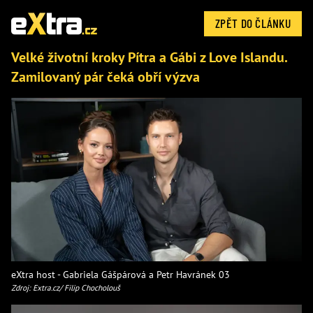
ZPĚT DO ČLÁNKU
Velké životní kroky Pítra a Gábi z Love Islandu.
Zamilovaný pár čeká obří výzva
eXtra host - Gabriela Gášpárová a Petr Havránek 03
Zdroj: Extra.cz/ Filip Chocholouš