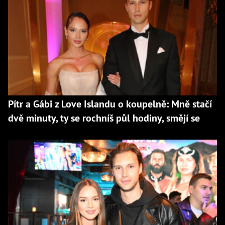
Pítr a Gábi z Love Islandu o koupelně: Mně stačí
dvě minuty, ty se rochníš půl hodiny, smějí se