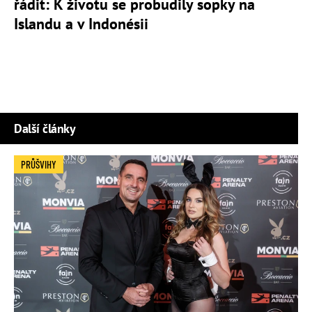
řádit: K životu se probudily sopky na
Islandu a v Indonésii
Další články
PRŮŠVIHY