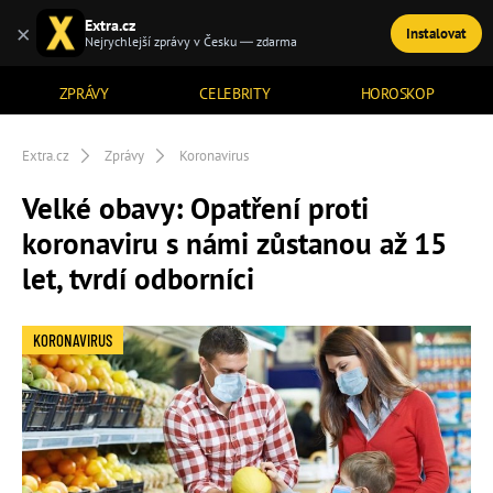
Extra.cz
×
Instalovat
TÉMATA
Nejrychlejší zprávy v Česku — zdarma
ZPRÁVY
CELEBRITY
HOROSKOP
Extra.cz
Zprávy
Koronavirus
Velké obavy: Opatření proti
koronaviru s námi zůstanou až 15
let, tvrdí odborníci
KORONAVIRUS