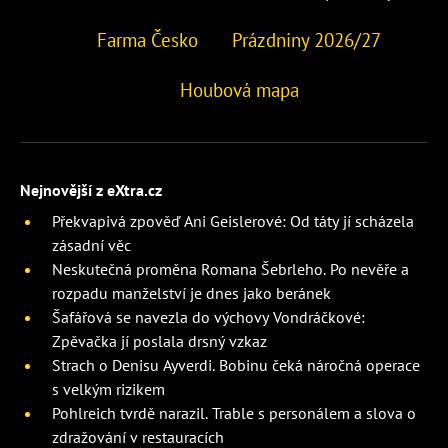
Farma Česko
Prázdniny 2026/27
Houbová mapa
Nejnovější z eXtra.cz
Překvapivá zpověď Ani Geislerové: Od táty jí scházela
zásadní věc
Neskutečná proměna Romana Šebrleho. Po nevěře a
rozpadu manželství je dnes jako beránek
Šafářová se navezla do výchovy Vondráčkové:
Zpěvačka jí poslala drsný vzkaz
Strach o Denisu Ayverdi. Bobinu čeká náročná operace
s velkým rizikem
Pohlreich tvrdě narazil. Trable s personálem a slova o
zdražování v restauracích