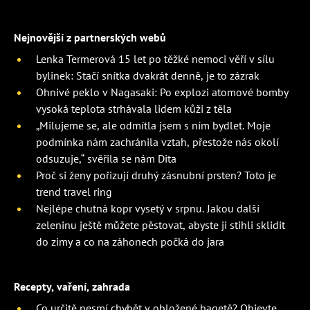
Nejnovější z partnerských webů
Lenka Termerová 15 let po těžké nemoci věří v sílu
bylinek: Stačí snítka dvakrát denně, je to zázrak
Ohnivé peklo v Nagasaki: Po explozi atomové bomby
vysoká teplota strhávala lidem kůži z těla
„Milujeme se, ale odmítla jsem s ním bydlet. Moje
podmínka nám zachránila vztah, přestože nás okolí
odsuzuje,“ svěřila se nám Dita
Proč si ženy pořizují druhý zásnubní prsten? Toto je
trend travel ring
Nejlépe chutná kopr vysetý v srpnu. Jakou další
zeleninu ještě můžete pěstovat, abyste ji stihli sklidit
do zimy a co na záhonech počká do jara
Recepty, vaření, zahrada
Co určitě nesmí chybět v obložené bagetě? Objevte