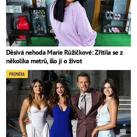
Děsivá nehoda Marie Růžičkové: Zřítila se z
několika metrů, šlo jí o život
PREMIÉRA