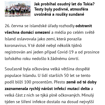
Jak probíhal osudný let do Tokia?
Testy byly podivné, atmosféra
uvolněná a roušky sundané
26. června se islandské úřady rozhodly
odstranit
všechna domácí omezení
a média po celém světě
Island oslavovala jako zemi, která porazila
koronavirus. V té době nebyl několik týdnů
registrován ani jeden případ Covid-19 a od prosince
loňského roku nedošlo k žádnému úmrtí.
Současně byla očkována velká většina dospělé
populace Islandu. U lidí starších 50 let se tento
podíl blíží 100 procentům.
Přesto
země od té doby
zaznamenala rychlý nárůst infekcí mutací delta
a
velká část z nich se týká plně očkovaných. Minulý
týden se šíření infekce dostalo na dosud nejvyšší