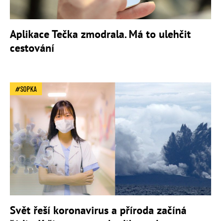
Aplikace Tečka zmodrala. Má to ulehčit
cestování
SOPKA
Svět řeší koronavirus a příroda začíná