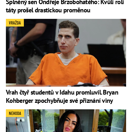
Splněný sen Ondřeje Brzobohatého: Kvůli roli
táty prošel drastickou proměnou
VRAŽDA
Vrah čtyř studentů v Idahu promluvil. Bryan
Kohberger zpochybňuje své přiznání viny
NEHODA