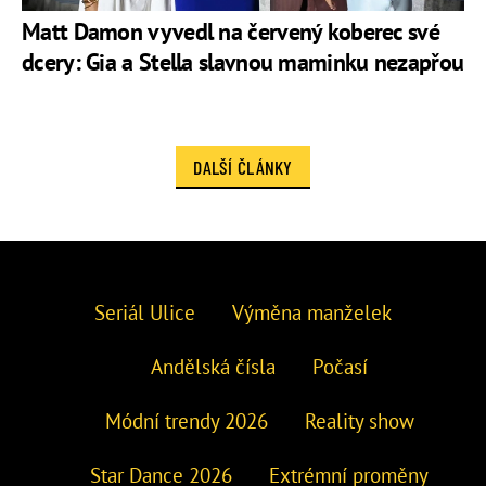
Matt Damon vyvedl na červený koberec své
dcery: Gia a Stella slavnou maminku nezapřou
DALŠÍ ČLÁNKY
Seriál Ulice
Výměna manželek
Andělská čísla
Počasí
Módní trendy 2026
Reality show
Star Dance 2026
Extrémní proměny