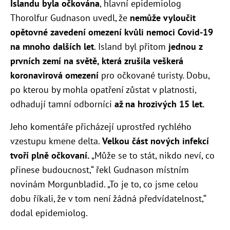
Islandu byla očkována
, hlavní epidemiolog
Thorolfur Gudnason uvedl, že
nemůže vyloučit
opětovné zavedení omezení kvůli nemoci Covid-19
na mnoho dalších let
.
Island byl přitom
jednou z
prvních zemí na světě, která zrušila veškerá
koronavirová omezení
pro očkované turisty. Dobu,
po kterou by mohla opatření zůstat v platnosti,
odhadují tamní odborníci
až na hrozivých 15 let.
Jeho komentáře přicházejí uprostřed rychlého
vzestupu kmene delta.
Velkou část nových infekcí
tvoří plně očkovaní.
„Může se to stát, nikdo neví, co
přinese budoucnost,“ řekl Gudnason místním
novinám Morgunbladid. „To je to, co jsme celou
dobu říkali, že v tom není žádná předvídatelnost,“
dodal epidemiolog.