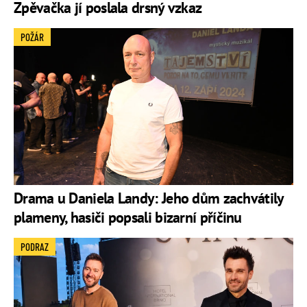
Zpěvačka jí poslala drsný vzkaz
POŽÁR
Drama u Daniela Landy: Jeho dům zachvátily
plameny, hasiči popsali bizarní příčinu
PODRAZ