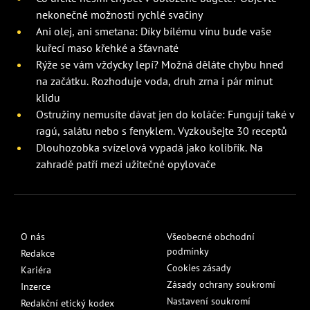
nekonečné možnosti rychlé svačiny
Ani olej, ani smetana: Díky bílému vínu bude vaše
kuřecí maso křehké a šťavnaté
Rýže se vám vždycky lepí? Možná děláte chybu hned
na začátku. Rozhoduje voda, druh zrna i pár minut
klidu
Ostružiny nemusíte dávat jen do koláče: Fungují také v
ragú, salátu nebo s fenyklem. Vyzkoušejte 30 receptů
Dlouhozobka svízelová vypadá jako kolibřík. Na
zahradě patří mezi užitečné opylovače
O nás
Všeobecné obchodní
podmínky
Redakce
Cookies zásady
Kariéra
Zásady ochrany soukromí
Inzerce
Nastavení soukromí
Redakční etický kodex