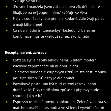
svěřuje se Alena
„Po smrti manžela jsem začala znovu žít, děti mi ale
říkají, že na něj zapomínám,“ svěřuje se Věra
Nejvíc cool žabky léta přímo z Kodaně. Zakrývají palec
a mají kitten heel
Co nosí módní influencerky? Následující barevné
kombinace musíte vyzkoušet, než skončí léto
Recepty, vaření, zahrada
Cottage sýr je nabitý bílkovinami. S hitem moderní
kuchyně zapomenete na nudnou dietu
Tajemství dokonale křupavých řízků: Místo části mouky
použijte škrob. Důležitý je ale poměr
Bazalkové pesto umí být buď zelený zázrak, nebo
drahá kaše. Díky tradičnímu způsobu přípravy bude
chutnat jako v Itálii
Espresso tonic má novou konkurenci. Zelená varianta s
matchou osvěží, povzbudí a ve sklenici vytvoří efektní