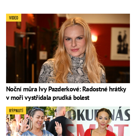
VIDEO
Noční můra Ivy Pazderkové: Radostné hrátky
v moři vystřídala prudká bolest
RÝPNUTÍ