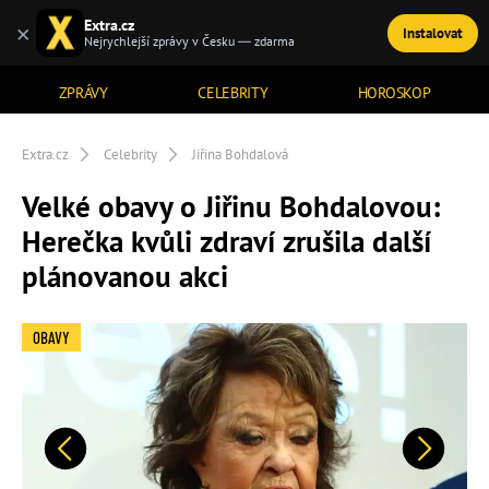
Extra.cz
×
Instalovat
TÉMATA
Nejrychlejší zprávy v Česku — zdarma
ZPRÁVY
CELEBRITY
HOROSKOP
Extra.cz
Celebrity
Jiřina Bohdalová
Velké obavy o Jiřinu Bohdalovou:
Herečka kvůli zdraví zrušila další
plánovanou akci
OBAVY
Předchozí
Další