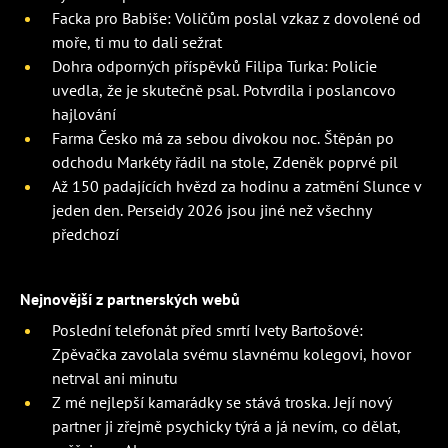
Facka pro Babiše: Voličům poslal vzkaz z dovolené od
moře, ti mu to dali sežrat
Dohra odporných příspěvků Filipa Turka: Policie
uvedla, že je skutečně psal. Potvrdila i poslancovo
hajlování
Farma Česko má za sebou divokou noc. Štěpán po
odchodu Markéty řádil na stole, Zdeněk poprvé pil
Až 150 padajících hvězd za hodinu a zatmění Slunce v
jeden den. Perseidy 2026 jsou jiné než všechny
předchozí
Nejnovější z partnerských webů
Poslední telefonát před smrtí Ivety Bartošové:
Zpěvačka zavolala svému slavnému kolegovi, hovor
netrval ani minutu
Z mé nejlepší kamarádky se stává troska. Její nový
partner ji zřejmě psychicky týrá a já nevím, co dělat,