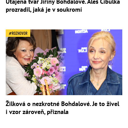
Utajená tvář Jiřiny Bohdalové. Aleš Cibulka
prozradil, jaká je v soukromí
ROZHOVOR
Žilková o nezkrotné Bohdalové. Je to živel
i vzor zároveň, přiznala