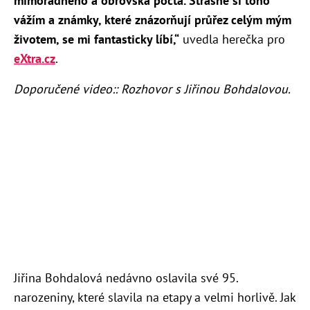
mimořádného a obrovská pocta. Strašně si toho
vážím a známky, které znázorňují průřez celým mým
životem, se mi fantasticky líbí,“
uvedla herečka pro
eXtra.cz
.
Doporučené video:: Rozhovor s Jiřinou Bohdalovou.
Jiřina Bohdalová nedávno oslavila své 95.
narozeniny, které slavila na etapy a velmi horlivě. Jak