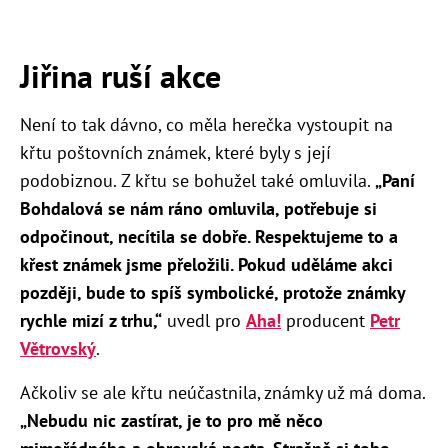
Jiřina ruší akce
Není to tak dávno, co měla herečka vystoupit na
křtu poštovních známek, které byly s její
podobiznou. Z křtu se bohužel také omluvila.
„Paní
Bohdalová se nám ráno omluvila, potřebuje si
odpočinout, necítila se dobře. Respektujeme to a
křest známek jsme přeložili. Pokud uděláme akci
později, bude to spíš symbolické, protože známky
rychle mizí z trhu,“
uvedl pro
Aha!
producent
Petr
Větrovský
.
Ačkoliv se ale křtu neúčastnila, známky už má doma.
„Nebudu nic zastírat, je to pro mě něco