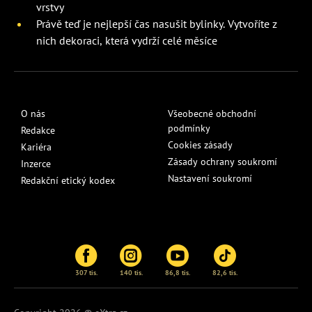
vrstvy
Právě teď je nejlepší čas nasušit bylinky. Vytvoříte z
nich dekoraci, která vydrží celé měsíce
O nás
Všeobecné obchodní
podmínky
Redakce
Cookies zásady
Kariéra
Zásady ochrany soukromí
Inzerce
Nastavení soukromí
Redakční etický kodex
307 tis.
140 tis.
86,8 tis.
82,6 tis.