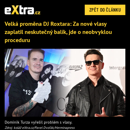
ZPĚT DO ČLÁNKU
Velká proměna DJ Roxtara: Za nové vlasy
zaplatil neskutečný balík, jde o neobvyklou
proceduru
Dominik Turza vyřešil problém s vlasy.
Zdroj: koláž eXtra.cz/Pavel Dvořák/Herminapress