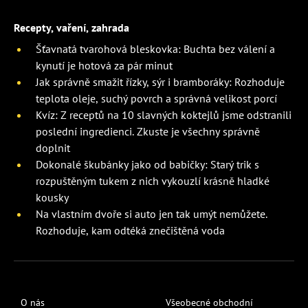
Recepty, vaření, zahrada
Šťavnatá tvarohová bleskovka: Buchta bez válení a
kynutí je hotová za pár minut
Jak správně smažit řízky, sýr i bramboráky: Rozhoduje
teplota oleje, suchý povrch a správná velikost porcí
Kvíz: Z receptů na 10 slavných koktejlů jsme odstranili
poslední ingredienci. Zkuste je všechny správně
doplnit
Dokonalé škubánky jako od babičky: Starý trik s
rozpuštěným tukem z nich vykouzlí krásně hladké
kousky
Na vlastním dvoře si auto jen tak umýt nemůžete.
Rozhoduje, kam odtéká znečištěná voda
O nás
Všeobecné obchodní