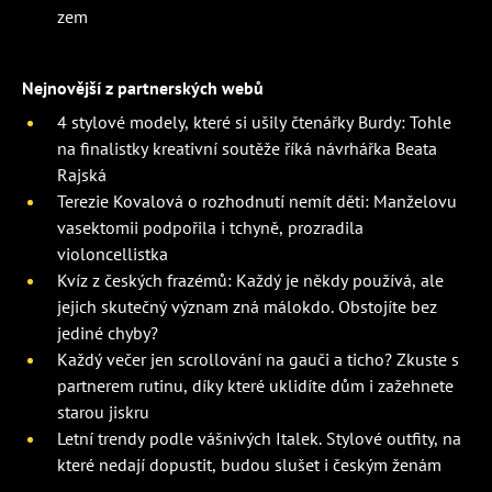
zem
Nejnovější z partnerských webů
4 stylové modely, které si ušily čtenářky Burdy: Tohle
na finalistky kreativní soutěže říká návrhářka Beata
Rajská
Terezie Kovalová o rozhodnutí nemít děti: Manželovu
vasektomii podpořila i tchyně, prozradila
violoncellistka
Kvíz z českých frazémů: Každý je někdy používá, ale
jejich skutečný význam zná málokdo. Obstojíte bez
jediné chyby?
Každý večer jen scrollování na gauči a ticho? Zkuste s
partnerem rutinu, díky které uklidíte dům i zažehnete
starou jiskru
Letní trendy podle vášnivých Italek. Stylové outfity, na
které nedají dopustit, budou slušet i českým ženám