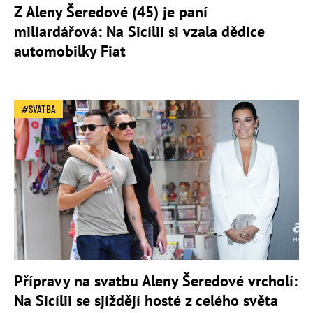
Z Aleny Šeredové (45) je paní
miliardářová: Na Sicílii si vzala dědice
automobilky Fiat
SVATBA
Přípravy na svatbu Aleny Šeredové vrcholí:
Na Sicílii se sjíždějí hosté z celého světa