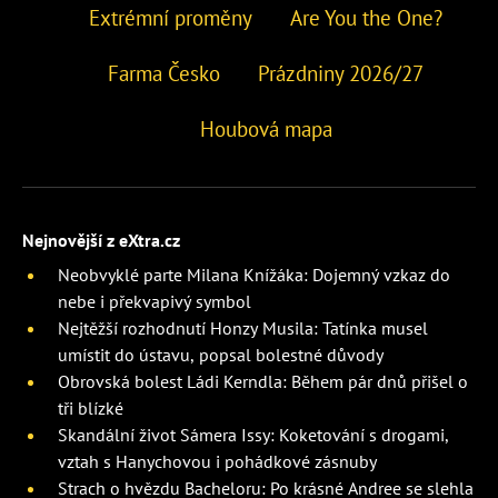
Extrémní proměny
Are You the One?
Farma Česko
Prázdniny 2026/27
Houbová mapa
Nejnovější z eXtra.cz
Neobvyklé parte Milana Knížáka: Dojemný vzkaz do
nebe i překvapivý symbol
Nejtěžší rozhodnutí Honzy Musila: Tatínka musel
umístit do ústavu, popsal bolestné důvody
Obrovská bolest Ládi Kerndla: Během pár dnů přišel o
tři blízké
Skandální život Sámera Issy: Koketování s drogami,
vztah s Hanychovou i pohádkové zásnuby
Strach o hvězdu Bacheloru: Po krásné Andree se slehla