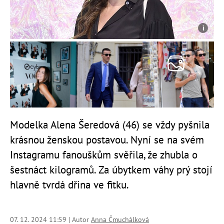
Modelka Alena Šeredová (46) se vždy pyšnila
krásnou ženskou postavou. Nyní se na svém
Instagramu fanouškům svěřila, že zhubla o
šestnáct kilogramů. Za úbytkem váhy prý stojí
hlavně tvrdá dřina ve fitku.
07. 12. 2024 11:59 | Autor
Anna Čmuchálková