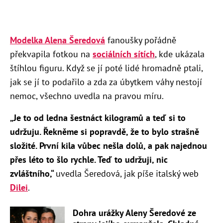
Modelka Alena Šeredová
fanoušky pořádně
překvapila fotkou na
sociálních sítích
, kde ukázala
štíhlou figuru. Když se jí poté lidé hromadně ptali,
jak se jí to podařilo a zda za úbytkem váhy nestojí
nemoc, všechno uvedla na pravou míru.
„Je to od ledna šestnáct kilogramů a teď si to
udržuju. Řekněme si popravdě, že to bylo strašně
složité. První kila vůbec nešla dolů, a pak najednou
přes léto to šlo rychle. Teď to udržuji, nic
zvláštního,“
uvedla Šeredová, jak píše italský web
Dilei
.
Dohra urážky Aleny Šeredové ze