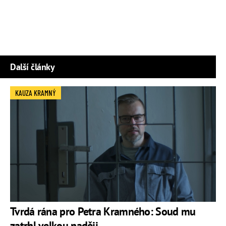
Další články
KAUZA KRAMNÝ
Tvrdá rána pro Petra Kramného: Soud mu
zatrhl velkou naději