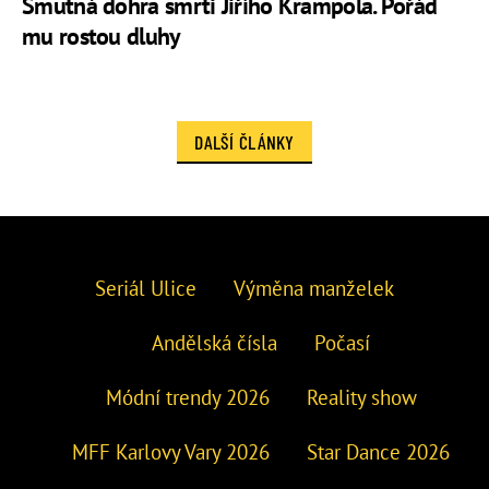
Smutná dohra smrti Jiřího Krampola. Pořád
mu rostou dluhy
DALŠÍ ČLÁNKY
Seriál Ulice
Výměna manželek
Andělská čísla
Počasí
Módní trendy 2026
Reality show
MFF Karlovy Vary 2026
Star Dance 2026