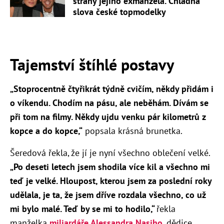
strany jejího exmanžela. Chladná
slova české topmodelky
Tajemství štíhlé postavy
„Stoprocentně čtyřikrát týdně cvičím, někdy přidám i
o víkendu. Chodím na pásu, ale neběhám. Dívám se
při tom na filmy. Někdy ujdu venku pár kilometrů z
kopce a do kopce,“
popsala krásná brunetka.
Šeredová řekla, že jí je nyní všechno oblečení velké.
„Po deseti letech jsem shodila více kil a všechno mi
teď je velké. Hloupost, kterou jsem za poslední roky
udělala, je ta, že jsem dříve rozdala všechno, co už
mi bylo malé. Teď by se mi to hodilo,“
řekla
manželka
miliardáře Alessandra Nasiho
, dědice