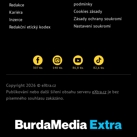
podmínky
Redakce
Cookies zásady
Kariéra
Zásady ochrany soukromí
Inzerce
Nastavení soukromí
Redakční etický kodex
307 tis.
140 tis.
86,8 tis.
82,6 tis.
Copyright 2026 © eXtra.cz
Publikování nebo další šíření obsahu serveru
eXtra.cz
je bez
písemného souhlasu zakázáno.