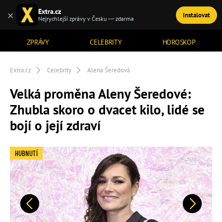
Extra.cz
×
Instalovat
TÉMATA
Nejrychlejší zprávy v Česku — zdarma
ZPRÁVY
CELEBRITY
HOROSKOP
Extra.cz
Celebrity
Alena Šeredová
Velká proměna Aleny Šeredové:
Zhubla skoro o dvacet kilo, lidé se
bojí o její zdraví
HUBNUTÍ
Předchozí
Další