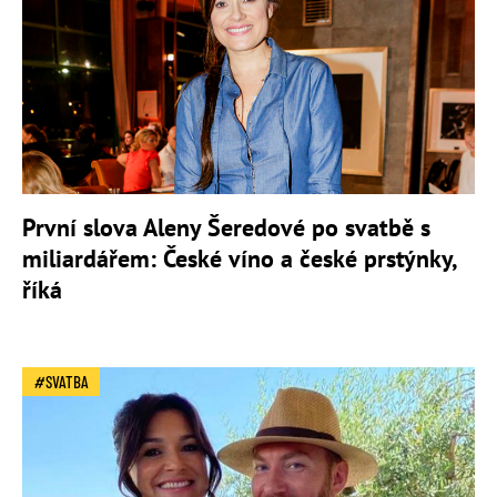
První slova Aleny Šeredové po svatbě s
miliardářem: České víno a české prstýnky,
říká
SVATBA