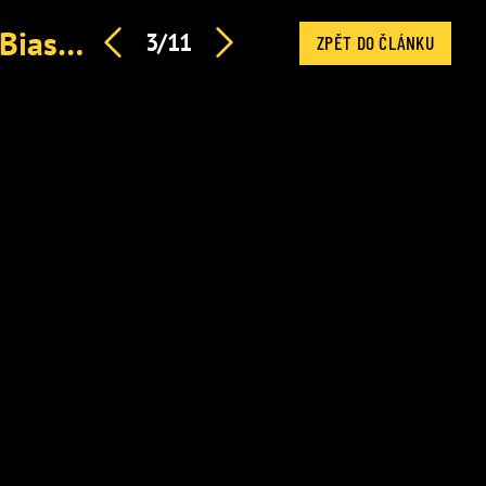
Vážná dohra rozchodu Mlejnkové s Dejdarovou láskou Biasiol. Ve hře jsou právníci
3/11
ZPĚT DO ČLÁNKU