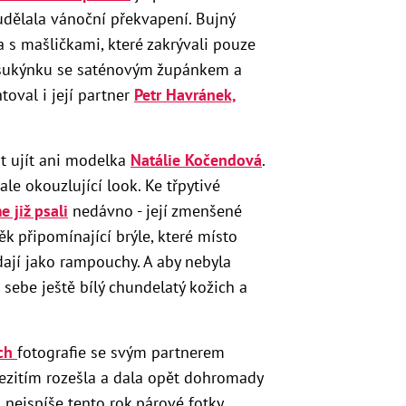
udělala vánoční překvapení. Bujný
a s mašličkami, které zakrývali pouze
inisukýnku se saténovým župánkem a
toval i její partner
Petr Havránek,
t ujít ani modelka
Natálie Kočendová
.
ale okouzlující look. Ke třpytivé
e již psali
nedávno - její zmenšené
něk připomínající brýle, které místo
dají jako rampouchy. A aby nebyla
 sebe ještě bílý chundelatý kožich a
ích
fotografie se svým partnerem
ezitím rozešla a dala opět dohromady
 nejspíše tento rok párové fotky