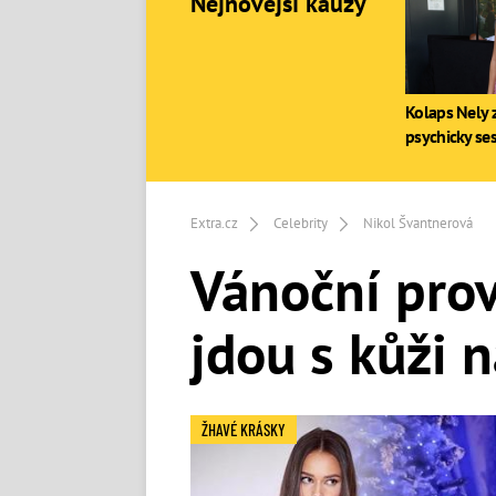
Nejnovější kauzy
Kolaps Nely z
psychicky se
Extra.cz
Celebrity
Nikol Švantnerová
Vánoční pro
jdou s kůži n
ŽHAVÉ KRÁSKY