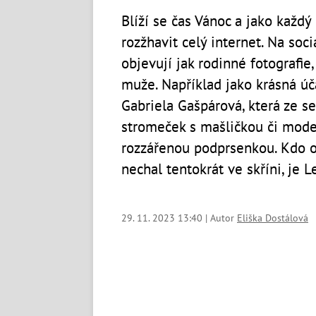
Blíží se čas Vánoc a jako každý
rozžhavit celý internet. Na soci
objevují jak rodinné fotografie, 
muže. Například jako krásná úč
Gabriela Gašpárová, která ze s
stromeček s mašličkou či mode
rozzářenou podprsenkou.
Kdo o
nechal tentokrát ve skříni, je 
29. 11. 2023 13:40 | Autor
Eliška Dostálová