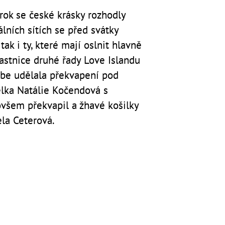
 rok se české krásky rozhodly
álních sítích se před svátky
tak i ty, které mají oslnit hlavně
astnice druhé řady Love Islandu
ebe udělala překvapení pod
lka Natálie Kočendová s
všem překvapil a žhavé košilky
Lela Ceterová.