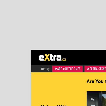
ARE YOU THE ONE?
FARMA ČESK
Trendy
Are You 