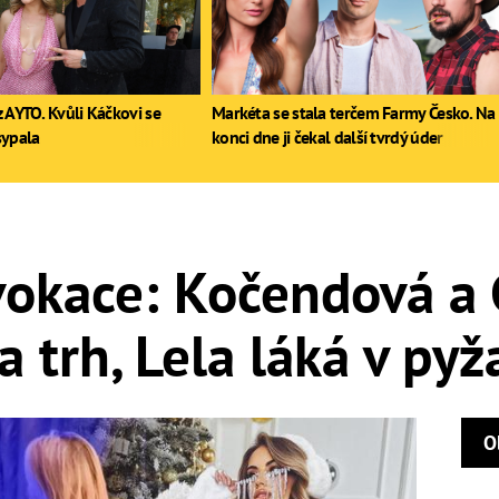
 AYTO. Kvůli Káčkovi se
Markéta se stala terčem Farmy Česko. Na
sypala
konci dne ji čekal další tvrdý úder
vokace: Kočendová a
a trh, Lela láká v py
O