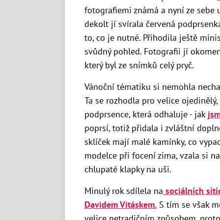
fotografiemi známá a nyní ze sebe 
dekolt jí svírala červená podprsenk
to, co je nutné. Přihodila ještě m
svůdný pohled. Fotografii jí okomen
který byl ze snímků celý pryč.
Vánoční tématiku si nemohla necha
Ta se rozhodla pro velice ojedinělý, 
podprsence, která odhaluje - jak
jsm
poprsí, totiž přidala i zvláštní dopl
sklíček mají malé kamínky, co vypa
modelce při focení zima, vzala si na
chlupaté klapky na uši.
Minulý rok sdílela na
sociálních sít
Davidem Vitáskem.
S tím se však m
velice netradičním způsobem, proto