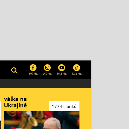
P
307 tis.
140 tis.
86,8 tis.
82,6 tis.
válka na
Ukrajině
1724 článků