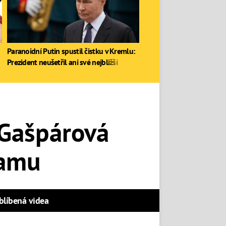
Paranoidní Putin spustil čistku v Kremlu:
Prezident neušetřil ani své nejbližší
 Gašpárová
žamu
blíbená videa