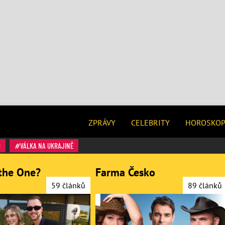
ZPRÁVY
CELEBRITY
HOROSKO
O
VÁLKA NA UKRAJINĚ
the One?
Farma Česko
59 článků
89 článků