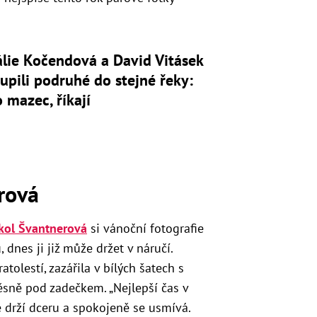
lie Kočendová a David Vitásek
upili podruhé do stejné řeky:
o mazec, říkají
rová
kol Švantnerová
si vánoční fotografie
 dnes ji již může držet v náručí.
atolestí, zazářila v bílých šatech s
těsně pod zadečkem. „Nejlepší čas v
de drží dceru a spokojeně se usmívá.