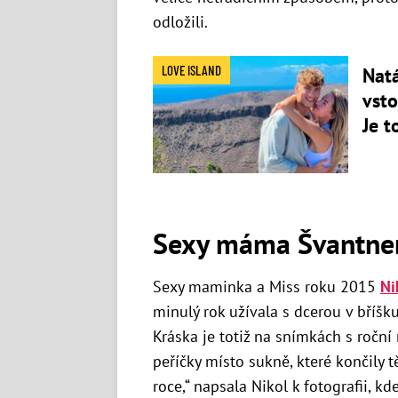
odložili.
LOVE ISLAND
Natá
vsto
Je t
Sexy máma Švantne
Sexy maminka a Miss roku 2015
Ni
minulý rok užívala s dcerou v bříšku,
Kráska je totiž na snímkách s roční r
peříčky místo sukně, které končily 
roce,“ napsala Nikol k fotografii, k