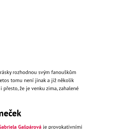
 krásky rozhodnou svým fanouškům
letos tomu není jinak a již několik
i přesto, že je venku zima, zahalené
omeček
Gabriela Gašpárová
je provokativními