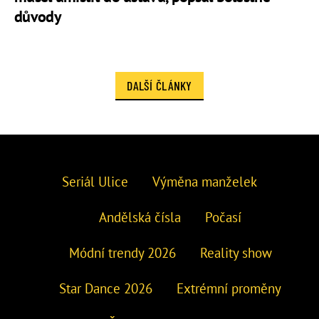
důvody
DALŠÍ ČLÁNKY
Seriál Ulice
Výměna manželek
Andělská čísla
Počasí
Módní trendy 2026
Reality show
Star Dance 2026
Extrémní proměny