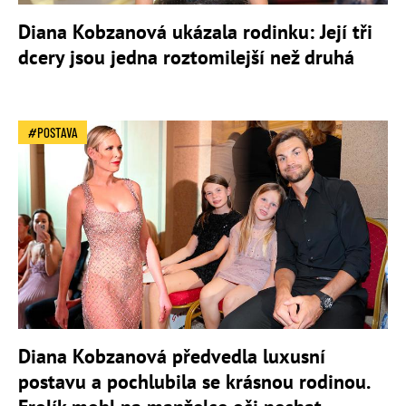
Diana Kobzanová ukázala rodinku: Její tři
dcery jsou jedna roztomilejší než druhá
POSTAVA
Diana Kobzanová předvedla luxusní
postavu a pochlubila se krásnou rodinou.