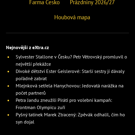
Farma Česko
Prázdniny 2026/27
Houbová mapa
Nejnovější z eXtra.cz
Sylvester Stallone v Česku? Petr Větrovský promluvil o
největší překážce
Divoké dětství Ester Geislerové: Starší sestry jí dávaly
pořádně zabrat
Mlejnková setřela Hanychovou: Jedovatá narážka na
počet partnerů
Petra Jandu zneužili Piráti pro volební kampaň:
Frontman Olympicu zuří
Pyšný tatínek Marek Ztracený: Zpěvák odhalil, čím ho
syn dojal