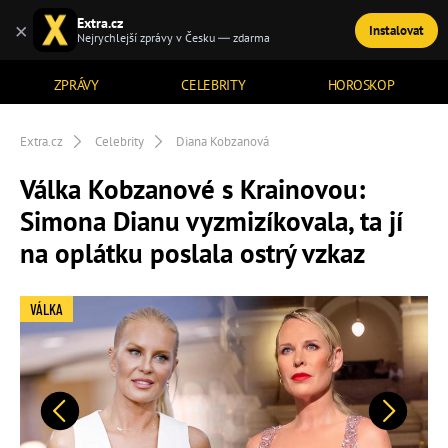
Extra.cz
×
Instalovat
TÉMATA
Nejrychlejší zprávy v Česku — zdarma
ZPRÁVY
CELEBRITY
HOROSKOP
Extra.cz
Celebrity
Diana Kobzanová
Válka Kobzanové s Krainovou:
Simona Dianu vyzmizíkovala, ta jí
na oplátku poslala ostrý vzkaz
VÁLKA
Předchozí
Další