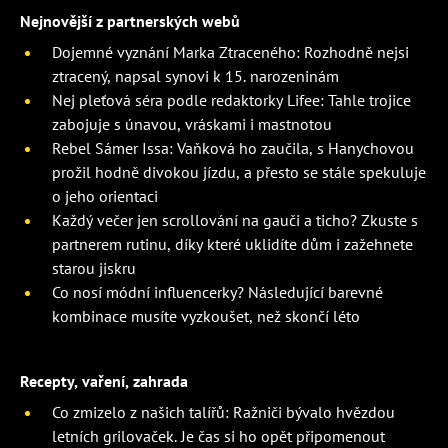
Nejnovější z partnerských webů
Dojemné vyznání Marka Ztraceného: Rozhodně nejsi
ztracený, napsal synovi k 15. narozeninám
Nej pleťová séra podle redaktorky Lifee: Tahle trojice
zabojuje s únavou, vráskami i mastnotou
Rebel Sámer Issa: Vaňková ho zaučila, s Hanychovou
prožil hodně divokou jízdu, a přesto se stále spekuluje
o jeho orientaci
Každý večer jen scrollování na gauči a ticho? Zkuste s
partnerem rutinu, díky které uklidíte dům i zažehnete
starou jiskru
Co nosí módní influencerky? Následující barevné
kombinace musíte vyzkoušet, než skončí léto
Recepty, vaření, zahrada
Co zmizelo z našich talířů: Ražniči bývalo hvězdou
letních grilovaček. Je čas si ho opět připomenout