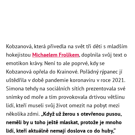
Kobzanová, která přivedla na svět tři děti s mladším
hokejistou
Michaelem Frolíkem
, doplnila svůj text o
emotikon krávy. Není to ale poprvé, kdy se
Kobzanová opřela do Krainové. Pořádný rýpanec jí
uštědřila v době pandemie koronaviru v roce 2021.
Simona tehdy na sociálních sítích prezentovala své
snímky od moře a tím provokovala drtivou většinu
lidí, kteří museli svůj život omezit na pobyt mezi
několika zdmi.
„Když už žerou s otevřenou pusou,
neměli by u toho ještě mlaskat, protože je mnoho
lidí, kteří aktuálně nemají doslova co do huby,“