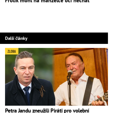
Frolík mohl na manželce oči nechat
Další články
ZLOBA
Petra Jandu zneužili Piráti pro volební