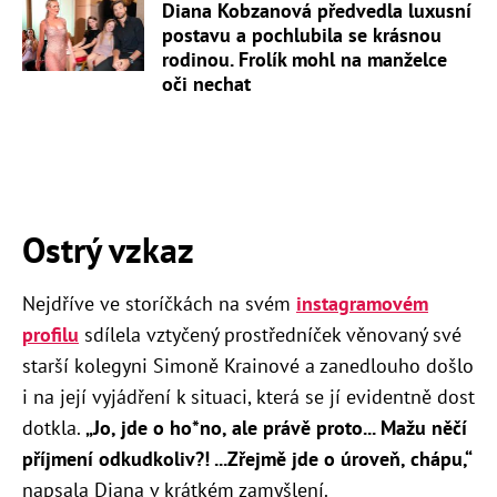
Diana Kobzanová předvedla luxusní
postavu a pochlubila se krásnou
rodinou. Frolík mohl na manželce
oči nechat
Ostrý vzkaz
Nejdříve ve storíčkách na svém
instagramovém
profilu
sdílela vztyčený prostředníček věnovaný své
starší kolegyni Simoně Krainové a zanedlouho došlo
i na její vyjádření k situaci, která se jí evidentně dost
dotkla.
„Jo, jde o ho*no, ale právě proto... Mažu něčí
příjmení odkudkoliv?! ...Zřejmě jde o úroveň, chápu,“
napsala Diana v krátkém zamyšlení.