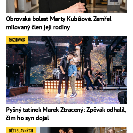
Obrovská bolest Marty Kubišové. Zemřel
milovaný člen její rodiny
ROZHOVOR
Pyšný tatínek Marek Ztracený: Zpěvák odhalil,
čím ho syn dojal
DĚTI SLAVNÝCH