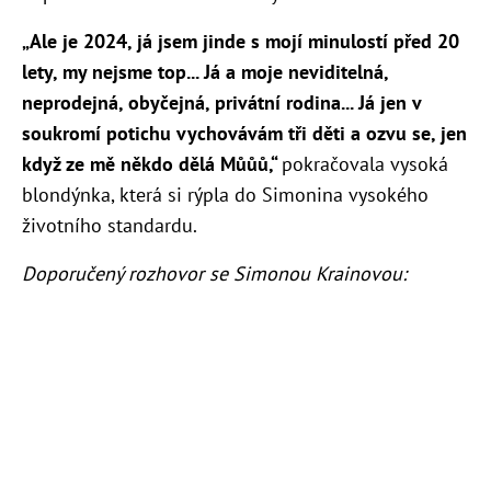
„Ale je 2024, já jsem jinde s mojí minulostí před 20
lety, my nejsme top... Já a moje neviditelná,
neprodejná, obyčejná, privátní rodina... Já jen v
soukromí potichu vychovávám tři děti a ozvu se, jen
když ze mě někdo dělá Můůů,“
pokračovala vysoká
blondýnka, která si rýpla do Simonina vysokého
životního standardu.
Doporučený rozhovor se Simonou Krainovou: