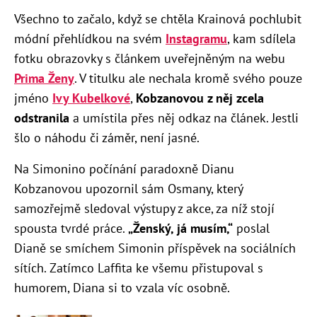
Všechno to začalo, když se chtěla Krainová pochlubit
módní přehlídkou na svém
Instagramu
, kam sdílela
fotku obrazovky s článkem uveřejněným na webu
Prima Ženy
. V titulku ale nechala kromě svého pouze
jméno
Ivy Kubelkové
,
Kobzanovou z něj zcela
odstranila
a umístila přes něj odkaz na článek. Jestli
šlo o náhodu či záměr, není jasné.
Na Simonino počínání paradoxně Dianu
Kobzanovou upozornil sám Osmany, který
samozřejmě sledoval výstupy z akce, za níž stojí
spousta tvrdé práce.
„Ženský, já musím,“
poslal
Dianě se smíchem Simonin příspěvek na sociálních
sítích. Zatímco Laffita ke všemu přistupoval s
humorem, Diana si to vzala víc osobně.