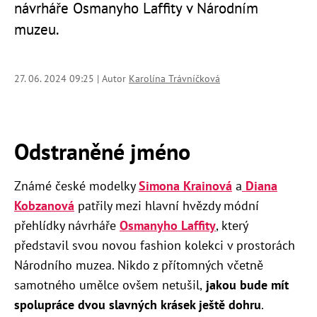
návrháře Osmanyho Laffity v Národním
muzeu.
27. 06. 2024 09:25 | Autor
Karolína Trávníčková
Odstraněné jméno
Známé české modelky
Simona Krainová
a
Diana
Kobzanová
patřily mezi hlavní hvězdy módní
přehlídky návrháře
Osmanyho Laffity
, který
představil svou novou fashion kolekci v prostorách
Národního muzea. Nikdo z přítomných včetně
samotného umělce ovšem netušil,
jakou bude mít
spolupráce dvou slavných krásek ještě dohru
.