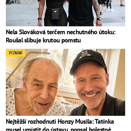
Nela Slováková terčem nechutného útoku:
Roušal slibuje krutou pomstu
VYZNÁNÍ
Nejtěžší rozhodnutí Honzy Musila: Tatínka
musel umístit do ústavu, popsal bolestné