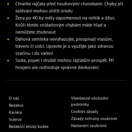
Chraňte rajčata před houbovými chorobami. Chyby při
zalévání mohou zničit úrodu
Ženy po 40 by měly zapomenout na rohlík a džus.
Kvůli těmto snídaňovým chybám máte hlad a
nemůžete zhubnout
Dýňová semínka nevyhazujte, prospívají vlasům,
trávení či srdci. Upravte je a využijte jako zdravou
svačinu i do vaření
Soda, popel i droždí mohou rajčatům prospět. Při
hnojení ale rozhoduje správné dávkování
O nás
Všeobecné obchodní
podmínky
Redakce
Cookies zásady
Kariéra
Zásady ochrany soukromí
Inzerce
Nastavení soukromí
Redakční etický kodex