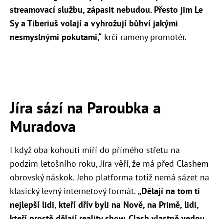
streamovací službu, zápasit nebudou. Přesto jim Le
Sy a Tiberiuš volají a vyhrožují bůhví jakými
nesmyslnými pokutami,“
krčí rameny promotér.
Jíra sází na Paroubka a
Muradova
I když oba kohouti míří do přímého střetu na
podzim letošního roku, Jíra věří, že má před Clashem
obrovský náskok. Jeho platforma totiž nemá sázet na
klasický levný internetový formát.
„Dělají na tom ti
nejlepší lidi, kteří dřív byli na Nově, na Primě, lidi,
kteří prostě dělají reality show. Clash vlastně vedou