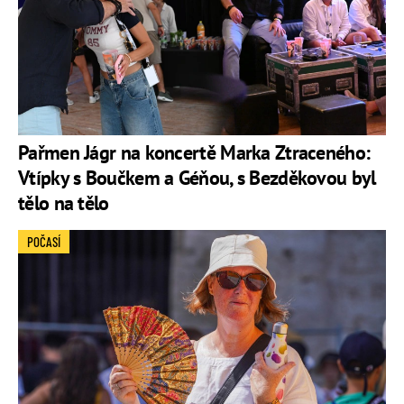
Pařmen Jágr na koncertě Marka Ztraceného:
Vtípky s Boučkem a Géňou, s Bezděkovou byl
tělo na tělo
POČASÍ