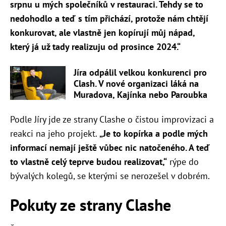
srpnu u mých společníků v restauraci. Tehdy se to
nedohodlo a teď s tím přichází, protože nám chtějí
konkurovat, ale vlastně jen kopírují můj nápad,
který já už tady realizuju od prosince 2024.“
Jíra odpálil velkou konkurenci pro
Clash. V nové organizaci láká na
Muradova, Kajínka nebo Paroubka
Podle Jíry jde ze strany Clashe o čistou improvizaci a
reakci na jeho projekt.
„Je to kopírka a podle mých
informací nemají ještě vůbec nic natočeného. A teď
to vlastně celý teprve budou realizovat,“
rýpe do
bývalých kolegů, se kterými se nerozešel v dobrém.
Pokuty ze strany Clashe