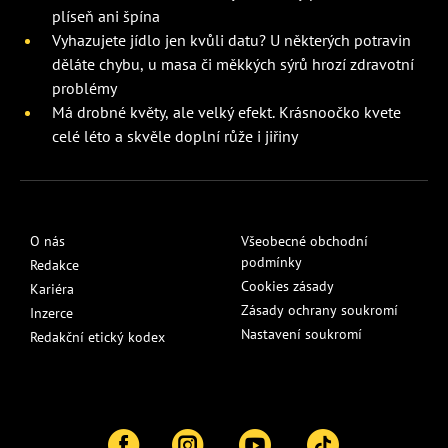
plíseň ani špína
Vyhazujete jídlo jen kvůli datu? U některých potravin
děláte chybu, u masa či měkkých sýrů hrozí zdravotní
problémy
Má drobné květy, ale velký efekt. Krásnoočko kvete
celé léto a skvěle doplní růže i jiřiny
O nás
Všeobecné obchodní
podmínky
Redakce
Cookies zásady
Kariéra
Zásady ochrany soukromí
Inzerce
Nastavení soukromí
Redakční etický kodex