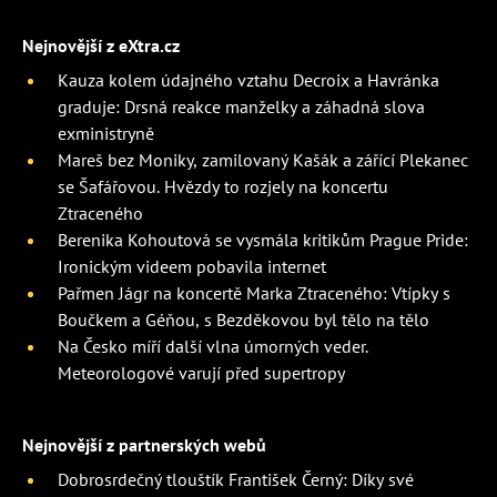
Nejnovější z eXtra.cz
Kauza kolem údajného vztahu Decroix a Havránka
graduje: Drsná reakce manželky a záhadná slova
exministryně
Mareš bez Moniky, zamilovaný Kašák a zářící Plekanec
se Šafářovou. Hvězdy to rozjely na koncertu
Ztraceného
Berenika Kohoutová se vysmála kritikům Prague Pride:
Ironickým videem pobavila internet
Pařmen Jágr na koncertě Marka Ztraceného: Vtípky s
Boučkem a Géňou, s Bezděkovou byl tělo na tělo
Na Česko míří další vlna úmorných veder.
Meteorologové varují před supertropy
Nejnovější z partnerských webů
Dobrosrdečný tlouštík František Černý: Díky své