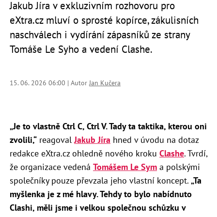
Jakub Jíra v exkluzivním rozhovoru pro
eXtra.cz mluví o sprosté kopírce, zákulisních
naschválech i vydírání zápasníků ze strany
Tomáše Le Syho a vedení Clashe.
15. 06. 2026 06:00 | Autor
Jan Kučera
„Je to vlastně Ctrl C, Ctrl V. Tady ta taktika, kterou oni
zvolili,“
reagoval
Jakub Jíra
hned v úvodu na dotaz
redakce eXtra.cz ohledně nového kroku
Clashe
. Tvrdí,
že organizace vedená
Tomášem Le Sym
a polskými
společníky pouze převzala jeho vlastní koncept.
„Ta
myšlenka je z mé hlavy. Tehdy to bylo nabídnuto
Clashi, měli jsme i velkou společnou schůzku v