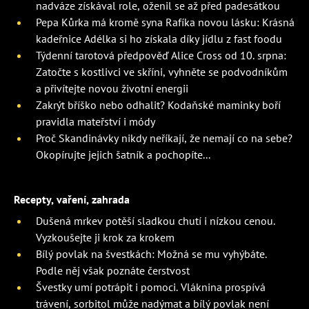
nadváze získával role, oženil se až před padesátkou
Pepa Kůrka má kromě syna Rafíka novou lásku: Krásná
kadeřnice Adélka si ho získala díky jídlu z fast foodu
Týdenní tarotová předpověď Alice Cross od 10. srpna:
Zatočte s kostlivci ve skříni, vyhněte se podvodníkům
a přivítejte novou životní energii
Zakrýt bříško nebo odhalit? Kodaňské maminky boří
pravidla mateřství i módy
Proč Skandinávky nikdy neříkají, že nemají co na sebe?
Okopírujte jejich šatník a pochopíte...
Recepty, vaření, zahrada
Dušená mrkev potěší sladkou chutí i nízkou cenou.
Vyzkoušejte ji krok za krokem
Bílý povlak na švestkách: Možná se mu vyhýbáte.
Podle něj však poznáte čerstvost
Švestky umí potrápit i pomoci. Vláknina prospívá
trávení, sorbitol může nadýmat a bílý povlak není