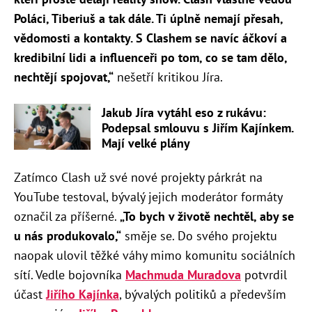
Poláci, Tiberiuš a tak dále. Ti úplně nemají přesah,
vědomosti a kontakty. S Clashem se navíc áčkoví a
kredibilní lidi a influenceři po tom, co se tam dělo,
nechtějí spojovat,“
nešetří kritikou Jíra.
Jakub Jíra vytáhl eso z rukávu:
Podepsal smlouvu s Jiřím Kajínkem.
Mají velké plány
Zatímco Clash už své nové projekty párkrát na
YouTube testoval, bývalý jejich moderátor formáty
označil za příšerné.
„To bych v životě nechtěl, aby se
u nás produkovalo,“
směje se. Do svého projektu
naopak ulovil těžké váhy mimo komunitu sociálních
sítí. Vedle bojovníka
Machmuda Muradova
potvrdil
účast
Jiřího Kajínka
, bývalých politiků a především