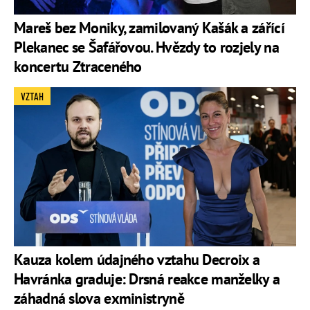
Mareš bez Moniky, zamilovaný Kašák a zářící
Plekanec se Šafářovou. Hvězdy to rozjely na
koncertu Ztraceného
VZTAH
Kauza kolem údajného vztahu Decroix a
Havránka graduje: Drsná reakce manželky a
záhadná slova exministryně