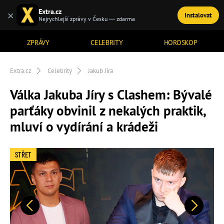
Extra.cz
×
Instalovat
TÉMATA
Nejrychlejší zprávy v Česku — zdarma
ZPRÁVY
CELEBRITY
HOROSKOP
Extra.cz
Celebrity
Jakub Jíra
Válka Jakuba Jíry s Clashem: Bývalé
parťáky obvinil z nekalých praktik,
mluví o vydírání a krádeži
STŘET
Předchozí
Další