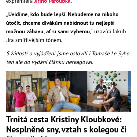
expremiéra
Jiřího Paroubka
.
„Uvidíme, kdo bude lepší. Nebudeme na nikoho
útočit, chceme divákům nabídnout tu nejlepší
možnou zábavu, ať si sami vyberou,“
uzavírá Jakub
Jíra smířlivějším tónem.
S žádostí o vyjádření jsme oslovili i Tomáše Le Syho,
ten ale do vydání článku nereagoval.
Trnitá cesta Kristiny Kloubkové:
Nesplněné sny, vztah s kolegou či