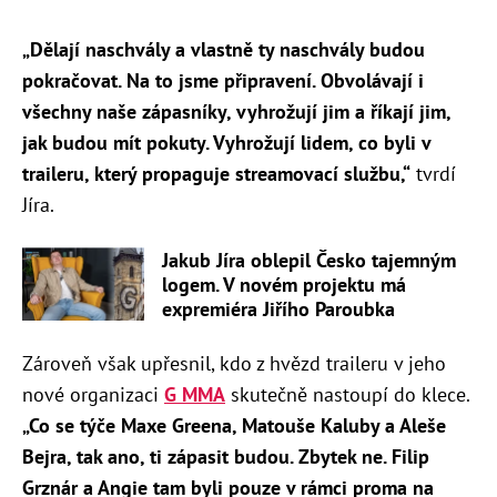
„Dělají naschvály a vlastně ty naschvály budou
pokračovat. Na to jsme připravení. Obvolávají i
všechny naše zápasníky, vyhrožují jim a říkají jim,
jak budou mít pokuty. Vyhrožují lidem, co byli v
traileru, který propaguje streamovací službu,“
tvrdí
Jíra.
Jakub Jíra oblepil Česko tajemným
logem. V novém projektu má
expremiéra Jiřího Paroubka
Zároveň však upřesnil, kdo z hvězd traileru v jeho
nové organizaci
G MMA
skutečně nastoupí do klece.
„Co se týče Maxe Greena, Matouše Kaluby a Aleše
Bejra, tak ano, ti zápasit budou. Zbytek ne. Filip
Grznár a Angie tam byli pouze v rámci proma na