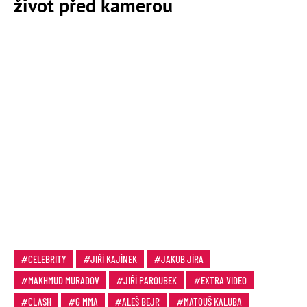
život před kamerou
CELEBRITY
JIŘÍ KAJÍNEK
JAKUB JÍRA
MAKHMUD MURADOV
JIŘÍ PAROUBEK
EXTRA VIDEO
CLASH
G MMA
ALEŠ BEJR
MATOUŠ KALUBA