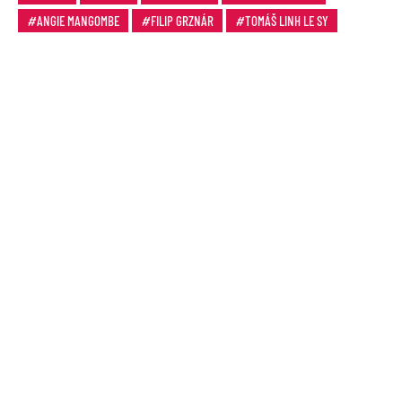
ANGIE MANGOMBE
FILIP GRZNÁR
TOMÁŠ LINH LE SY