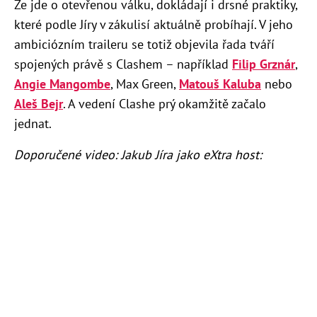
Že jde o otevřenou válku, dokládají i drsné praktiky,
které podle Jíry v zákulisí aktuálně probíhají. V jeho
ambiciózním traileru se totiž objevila řada tváří
spojených právě s Clashem – například
Filip Grznár
,
Angie Mangombe
, Max Green,
Matouš Kaluba
nebo
Aleš Bejr
. A vedení Clashe prý okamžitě začalo
jednat.
Doporučené video: Jakub Jíra jako eXtra host: