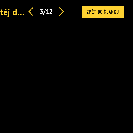
V Survivoru došlo na přísahy na rodinu: Neviditelný Matěj dostal tvrdou lekci
3/12
ZPĚT DO ČLÁNKU