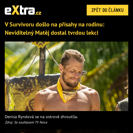
ZPĚT DO ČLÁNKU
V Survivoru došlo na přísahy na rodinu:
Neviditelný Matěj dostal tvrdou lekci
Denisa Ryndová se na ostrově zhroutila.
Zdroj: Se souhlasem TV Nova