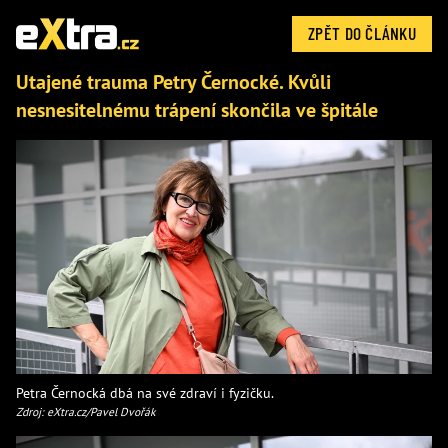
ZPĚT DO ČLÁNKU
Utajené trauma Petry Černocké. Kvůli
nesnesitelnému trápení skončila ve špitále
Petra Černocká dbá na své zdraví i fyzičku.
Zdroj: eXtra.cz/Pavel Dvořák