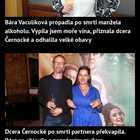
Bára Vaculíková propadla po smrti manžela
alkoholu. Vypila jsem moře vína, přiznala dcera
Černocké a odhalila velké obavy
Dcera Černocké po smrti partnera překvapila.