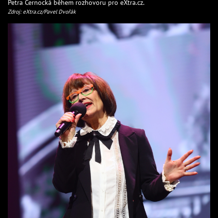
Petra Černocká během rozhovoru pro eXtra.cz.
Zdroj: eXtra.cz/Pavel Dvořák