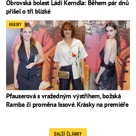
Obrovská bolest Ládi Kerndla: Během pár dnů
přišel o tři blízké
KRÁSKY
Pfauserová s vražedným výstřihem, božská
Ramba či proměna Issové. Krásky na premiéře
DALŠÍ ČLÁNKY