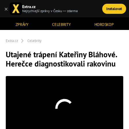
Extra.cz
×
Instalovat
TÉMATA
Nejrychlejší zprávy v Česku — zdarma
ZPRÁVY
CELEBRITY
HOROSKOP
Extra.cz
Celebrity
Utajené trápení Kateřiny Bláhové.
Herečce diagnostikovali rakovinu