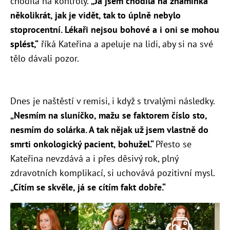
chodila na kontroly.
„Já jsem chodila na znamínka
několikrát, jak je vidět, tak to úplně nebylo
stoprocentní. Lékaři nejsou bohové a i oni se mohou
splést,“
říká Kateřina a apeluje na lidi, aby si na své
tělo dávali pozor.
Dnes je naštěstí v remisi, i když s trvalými následky.
„Nesmím na sluníčko, mažu se faktorem číslo sto,
nesmím do solárka. A tak nějak už jsem vlastně do
smrti onkologický pacient, bohužel.“
Přesto se
Kateřina nevzdává a i přes děsivý rok, plný
zdravotních komplikací, si uchovává pozitivní mysl.
„Cítím se skvěle, já se cítím fakt dobře.“