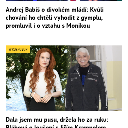
Andrej Babiš o divokém mládí: Kvůli
chování ho chtěli vyhodit z gymplu,
promluvil i o vztahu s Monikou
ROZHOVOR
Dala jsem mu pusu, držela ho za ruku:
Bláhová o loučení s Jiřím Krampolem