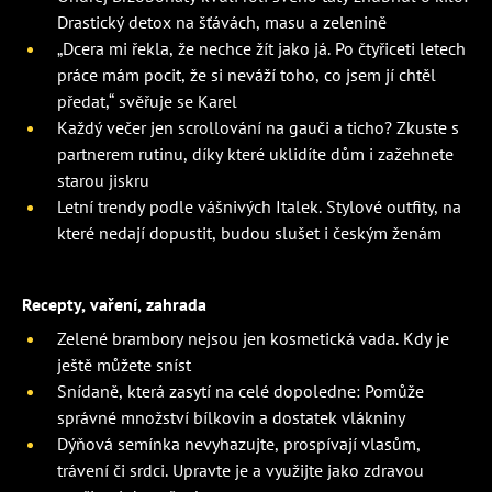
Drastický detox na šťávách, masu a zelenině
„Dcera mi řekla, že nechce žít jako já. Po čtyřiceti letech
práce mám pocit, že si neváží toho, co jsem jí chtěl
předat,“ svěřuje se Karel
Každý večer jen scrollování na gauči a ticho? Zkuste s
partnerem rutinu, díky které uklidíte dům i zažehnete
starou jiskru
Letní trendy podle vášnivých Italek. Stylové outfity, na
které nedají dopustit, budou slušet i českým ženám
Recepty, vaření, zahrada
Zelené brambory nejsou jen kosmetická vada. Kdy je
ještě můžete sníst
Snídaně, která zasytí na celé dopoledne: Pomůže
správné množství bílkovin a dostatek vlákniny
Dýňová semínka nevyhazujte, prospívají vlasům,
trávení či srdci. Upravte je a využijte jako zdravou