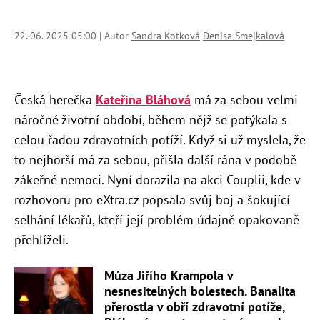
22. 06. 2025 05:00 | Autor
Sandra Kotková
Denisa Smejkalová
Česká herečka
Kateřina Bláhová
má za sebou velmi
náročné životní období, během nějž se potýkala s
celou řadou zdravotních potíží. Když si už myslela, že
to nejhorší má za sebou, přišla další rána v podobě
zákeřné nemoci. Nyní dorazila na akci Couplii, kde v
rozhovoru pro eXtra.cz popsala svůj boj a šokující
selhání lékařů, kteří její problém údajně opakovaně
přehlíželi.
Múza Jiřího Krampola v
nesnesitelných bolestech. Banalita
přerostla v obří zdravotní potíže,