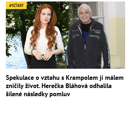
VZTAHY
Spekulace o vztahu s Krampolem jí málem
zničily život. Herečka Bláhová odhalila
šílené následky pomluv