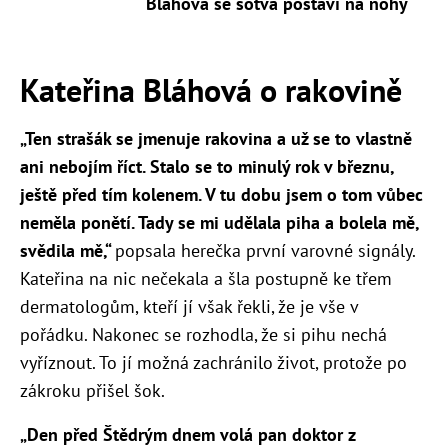
Bláhová se sotva postaví na nohy
Kateřina Bláhová o rakovině
„Ten strašák se jmenuje rakovina a už se to vlastně
ani nebojím říct. Stalo se to minulý rok v březnu,
ještě před tím kolenem. V tu dobu jsem o tom vůbec
neměla ponětí. Tady se mi udělala piha a bolela mě,
svědila mě,“
popsala herečka první varovné signály.
Kateřina na nic nečekala a šla postupně ke třem
dermatologům, kteří jí však řekli, že je vše v
pořádku. Nakonec se rozhodla, že si pihu nechá
vyříznout. To jí možná zachránilo život, protože po
zákroku přišel šok.
„Den před Štědrým dnem volá pan doktor z