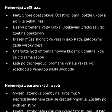
Nejnovější z eXtra.cz
Party Shore opět šokuje: Účastníci plnili oplzlé úkoly a
po vile běhali nazí
Děsivá proměna Vojty Kotka: Očekávaní Zrádci se vrací
zpět na obrazovky
Blažek může skončit ve vězení jako Rath. Žalobkyně
žádá vysoký trest
Charlotte Gott ohromila novým klipem: Odhalila, kde
se cítí sama sebou
Lela po dechberoucí proměně vyslala vzkaz: Po
rozchodu s Vémolou našla svobodu
Nejnovější z partnerských webů
Svržení atomové bomby na Hirošimu: V
nepředstavitelném žáru se část lidí vypařila. Zůstaly po
nich jen stíny
Ondřej Brzobohatý kvůli roli svého táty zhubnul 8 kilo: