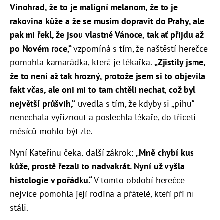
Vinohrad, že to je maligní melanom, že to je
rakovina kůže a že se musím dopravit do Prahy, ale
pak mi řekl, že
jsou vlastně Vánoce, tak ať přijdu až
po Novém roce,
“
vzpomíná s tím, že naštěstí herečce
pomohla kamarádka, která je lékařka.
„Z
jistily jsme,
že to není až tak hrozný, protože jsem si to objevila
fakt včas, ale oni mi to tam chtěli nechat, což byl
největší průšvih,“
uvedla s tím, že kdyby si „pihu“
nenechala vyříznout a poslechla lékaře, do třiceti
měsíců mohlo být zle.
Nyní Kateřinu čekal další zákrok:
„
Mně chybí kus
kůže, prostě řezali to nadvakrát. Nyní už vyšla
histologie v pořádku.“
V tomto období herečce
nejvíce pomohla její rodina a přátelé, kteří při ní
stáli.