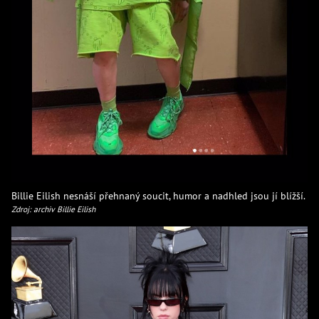
Billie Eilish nesnáší přehnaný soucit, humor a nadhled jsou jí blížší.
Zdroj: archiv Billie Eilish