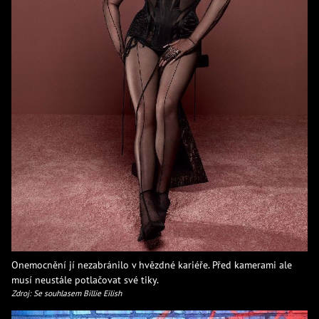
Onemocnění jí nezabránilo v hvězdné kariéře. Před kamerami ale
musí neustále potlačovat své tiky.
Zdroj: Se souhlasem Billie Eilish