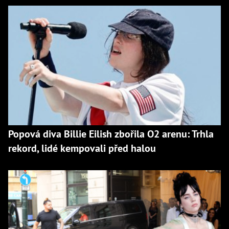
Popová diva Billie Eilish zbořila O2 arenu: Trhla
rekord, lidé kempovali před halou