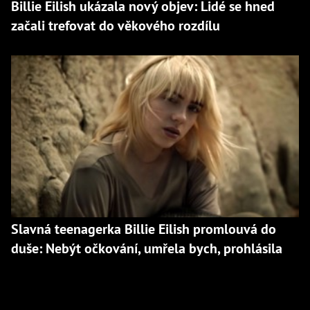
Billie Eilish ukázala nový objev: Lidé se hned
začali trefovat do věkového rozdílu
Slavná teenagerka Billie Eilish promlouvá do
duše: Nebýt očkování, umřela bych, prohlásila