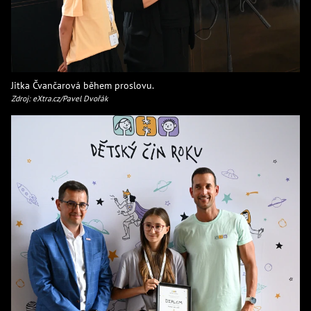
Jitka Čvančarová během proslovu.
Zdroj: eXtra.cz/Pavel Dvořák