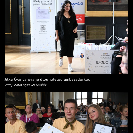
Jitka Čvančarová je dlouholetou ambasadorkou.
Zdroj: eXtra.cz/Pavel Dvořák