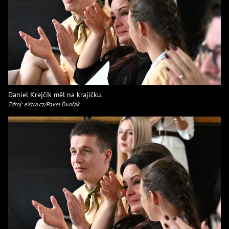
Daniel Krejčík měl na krajíčku.
Zdroj: eXtra.cz/Pavel Dvořák