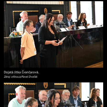
Dojatá Jitka Čvančarová.
Zdroj: eXtra.cz/Pavel Dvořák