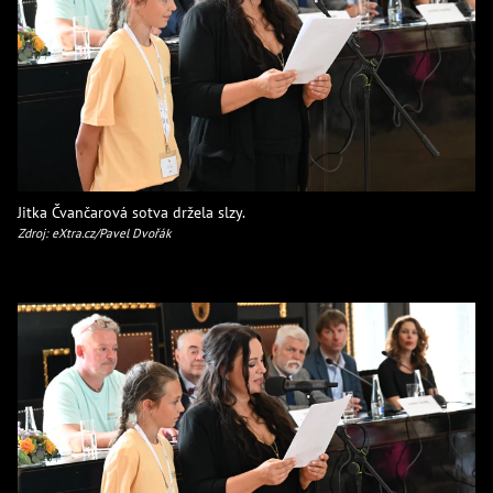
Jitka Čvančarová sotva držela slzy.
Zdroj: eXtra.cz/Pavel Dvořák