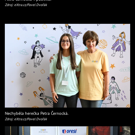
Zdroj: eXtra.cz/Pavel Dvořák
Nechyběla herečka Petra Černocká.
Zdroj: eXtra.cz/Pavel Dvořák