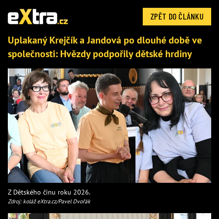
ZPĚT DO ČLÁNKU
Uplakaný Krejčík a Jandová po dlouhé době ve
společnosti: Hvězdy podpořily dětské hrdiny
Z Dětského činu roku 2026.
Zdroj: koláž eXtra.cz/Pavel Dvořák