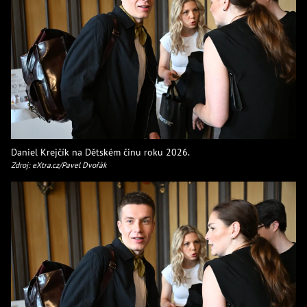
Daniel Krejčík na Dětském činu roku 2026.
Zdroj: eXtra.cz/Pavel Dvořák