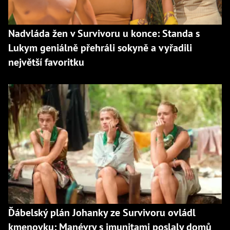
Nadvláda žen v Survivoru u konce: Standa s
Lukym geniálně přehráli sokyně a vyřadili
největší favoritku
Ďábelský plán Johanky ze Survivoru ovládl
kmenovku: Manévry s imunitami poslaly domů