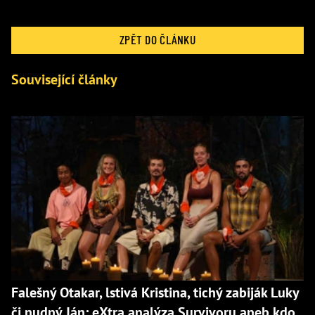
ZPĚT DO ČLÁNKU
Související články
Falešný Otakar, lstivá Kristina, tichý zabiják Luky
či nudný Ján: eXtra analýza Survivoru aneb kdo