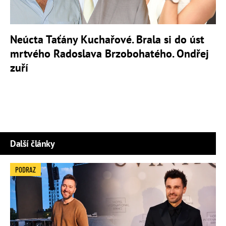
Neúcta Taťány Kuchařové. Brala si do úst
mrtvého Radoslava Brzobohatého. Ondřej
zuří
Další články
PODRAZ