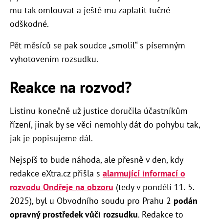
mu tak omlouvat a ještě mu zaplatit tučné
odškodné.
Pět měsíců se pak soudce „smolil“ s písemným
vyhotovením rozsudku.
Reakce na rozvod?
Listinu konečně už justice doručila účastníkům
řízení, jinak by se věci nemohly dát do pohybu tak,
jak je popisujeme dál.
Nejspíš to bude náhoda, ale přesně v den, kdy
redakce eXtra.cz přišla s
alarmující informací o
rozvodu Ondřeje na obzoru
(tedy v pondělí 11. 5.
2025), byl u Obvodního soudu pro Prahu 2
podán
opravný prostředek vůči rozsudku
. Redakce to