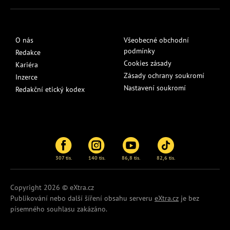
O nás
Všeobecné obchodní
podmínky
Redakce
Cookies zásady
Kariéra
Zásady ochrany soukromí
Inzerce
Nastavení soukromí
Redakční etický kodex
307 tis.
140 tis.
86,8 tis.
82,6 tis.
Copyright 2026 © eXtra.cz
Publikování nebo další šíření obsahu serveru
eXtra.cz
je bez
písemného souhlasu zakázáno.