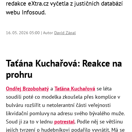
redakce eXtra.cz vyčetla z justičních databází
webu Infosoud.
16. 05. 2026 05:00 | Autor
David Zápal
Taťána Kuchařová: Reakce na
prohru
Ondřej Brzobohatý
a
Taťána Kuchařová
se léta
soudili poté co modelka zkoušela přes komplice v
bulváru rozšířit u netolerantní části veřejnosti
likvidační pomluvy na adresu svého bývalého muže.
Soud ji za to v lednu
potrestal
. Podle něj se většinu
jejích tvrzení o hudebníkovi podařilo vyvrátit. Má se