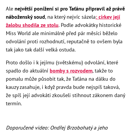
Ale
největší ponížení si pro Taťánu připravil až právě
náboženský soud
, na který nejvíc sázela
: církev její
žalobu shodila ze stolu
. Podle advokátky historické
Miss World ale minimálně před pár měsíci běželo
odvolání proti rozhodnutí, reputačně to ovšem byla
tak jako tak další velká ostuda.
Proto došlo i k jejímu (světskému) odvolání, které
spadlo do aktuální
bomby s rozvodem
, takže to
pomalu může působit tak, že Taťána na dálku do
kauzy zasahuje, i když pravda bude nejspíš taková,
že spíš její advokáti zkoušeli stihnout zákonem daný
termín.
Doporučené video: Ondřej Brzobohatý a jeho