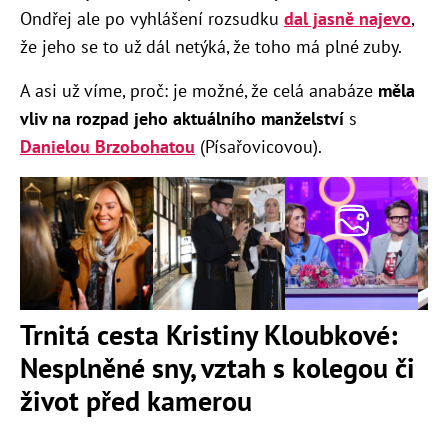
Ondřej ale po vyhlášení rozsudku
dal jasně najevo
,
že jeho se to už dál netýká, že toho má plné zuby.
A asi už víme, proč: je možné, že celá anabáze
měla
vliv na rozpad jeho aktuálního manželství
s
Danielou Brzobohatou
(Písařovicovou).
Trnitá cesta Kristiny Kloubkové:
Nesplněné sny, vztah s kolegou či
život před kamerou