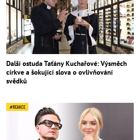
Další ostuda Taťány Kuchařové: Výsměch
církve a šokující slova o ovlivňování
svědků
REAKCE