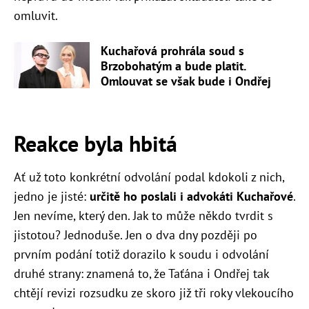
omluvit.
Kuchařová prohrála soud s
Brzobohatým a bude platit.
Omlouvat se však bude i Ondřej
Reakce byla hbitá
Ať už toto konkrétní odvolání podal kdokoli z nich,
jedno je jisté:
určitě ho poslali i advokáti Kuchařové
.
Jen nevíme, který den. Jak to může někdo tvrdit s
jistotou? Jednoduše. Jen o dva dny později po
prvním podání totiž dorazilo k soudu i odvolání
druhé strany: znamená to, že Taťána i Ondřej tak
chtějí revizi rozsudku ze skoro již tři roky vlekoucího