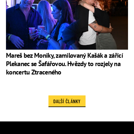
Mareš bez Moniky, zamilovaný Kašák a zářící
Plekanec se Šafářovou. Hvězdy to rozjely na
koncertu Ztraceného
DALŠÍ ČLÁNKY