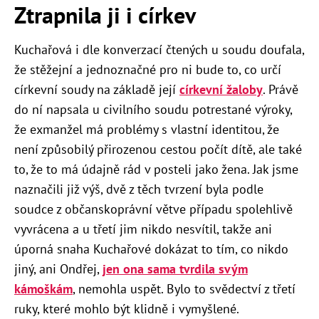
Ztrapnila ji i církev
Kuchařová i dle konverzací čtených u soudu doufala,
že stěžejní a jednoznačné pro ni bude to, co určí
církevní soudy na základě její
církevní žaloby
. Právě
do ní napsala u civilního soudu potrestané výroky,
že exmanžel má problémy s vlastní identitou, že
není způsobilý přirozenou cestou počít dítě, ale také
to, že to má údajně rád v posteli jako žena. Jak jsme
naznačili již výš, dvě z těch tvrzení byla podle
soudce z občanskoprávní větve případu spolehlivě
vyvrácena a u třetí jim nikdo nesvítil, takže ani
úporná snaha Kuchařové dokázat to tím, co nikdo
jiný, ani Ondřej,
jen ona sama tvrdila svým
kámoškám
, nemohla uspět. Bylo to svědectví z třetí
ruky, které mohlo být klidně i vymyšlené.