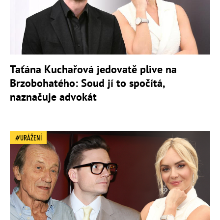
Taťána Kuchařová jedovatě plive na
Brzobohatého: Soud jí to spočítá,
naznačuje advokát
URÁŽENÍ