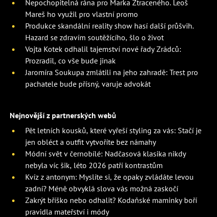
Nepochopitelná rána pro Marka Ztraceného. Leoš
Mareš ho využil pro vlastní promo
Produkce skandální reality show hasí další průšvih.
Hazard se zdravím soutěžícího, šlo o život
Vojta Kotek odhalil tajemství nové řady Zrádců:
Prozradil, co vše bude jinak
Jaromíra Soukupa zmlátili na jeho zahradě: Trest pro
pachatele bude přísný, varuje advokát
Nejnovější z partnerských webů
Pět letních kousků, které vyřeší styling za vás: Stačí je
jen obléct a outfit vytvoříte bez námahy
Módní svět v černobílé: Nadčasová klasika nikdy
nebyla víc šik, léto 2026 patří kontrastům
Kvíz z antonym: Myslíte si, že opaky zvládáte levou
zadní? Méně obvyklá slova vás možná zaskočí
Zakrýt bříško nebo odhalit? Kodaňské maminky boří
pravidla mateřství i módy