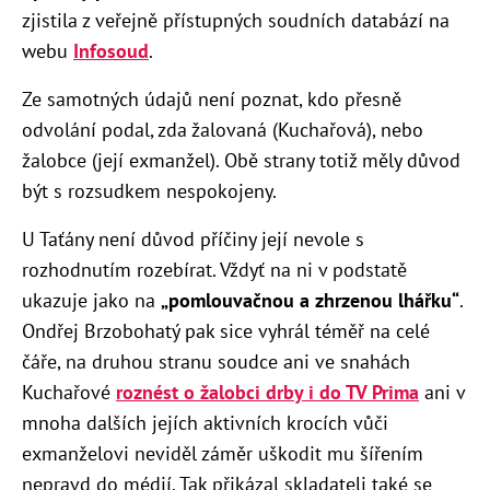
zjistila z veřejně přístupných soudních databází na
webu
Infosoud
.
Ze samotných údajů není poznat, kdo přesně
odvolání podal, zda žalovaná (Kuchařová), nebo
žalobce (její exmanžel). Obě strany totiž měly důvod
být s rozsudkem nespokojeny.
U Taťány není důvod příčiny její nevole s
rozhodnutím rozebírat. Vždyť na ni v podstatě
ukazuje jako na
„
pomlouvačnou a zhrzenou lhářku
“
.
Ondřej Brzobohatý pak sice vyhrál téměř na celé
čáře, na druhou stranu soudce ani ve snahách
Kuchařové
roznést o žalobci drby i do TV Prima
ani v
mnoha dalších jejích aktivních krocích vůči
exmanželovi neviděl záměr uškodit mu šířením
nepravd do médií. Tak přikázal skladateli také se