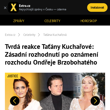
Extra.cz
×
Instalovat
TÉMATA
Nejrychlejší zprávy v Česku — zdarma
ZPRÁVY
CELEBRITY
HOROSKOP
Extra.cz
Celebrity
Taťána Kuchařová
Tvrdá reakce Taťány Kuchařové:
Zásadní rozhodnutí po oznámení
rozchodu Ondřeje Brzobohatého
JUSTICE
Předchozí
Další