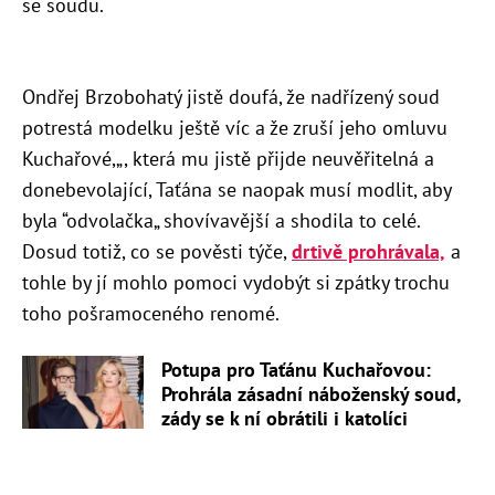
se soudu.
Ondřej Brzobohatý jistě doufá, že nadřízený soud
potrestá modelku ještě víc a že zruší jeho omluvu
Kuchařové,„, která mu jistě přijde neuvěřitelná a
donebevolající, Taťána se naopak musí modlit, aby
byla “odvolačka„ shovívavější a shodila to celé.
Dosud totiž, co se pověsti týče,
drtivě prohrávala,
a
tohle by jí mohlo pomoci
vydobýt si zpátky trochu
toho
pošramoceného renomé.
Potupa pro Taťánu Kuchařovou:
Prohrála zásadní náboženský soud,
zády se k ní obrátili i katolíci