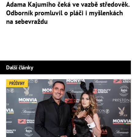
Adama Kajumiho čeká ve vazbě středověk.
Odborník promluvil o pláči i myšlenkách
na sebevraždu
Další články
PRŮŠVIHY