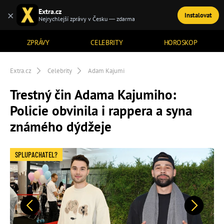
Extra.cz
×
Instalovat
TÉMATA
Nejrychlejší zprávy v Česku — zdarma
ZPRÁVY
CELEBRITY
HOROSKOP
Extra.cz
Celebrity
Adam Kajumi
Trestný čin Adama Kajumiho:
Policie obvinila i rappera a syna
známého dýdžeje
SPLUPACHATEL?
Předchozí
Další