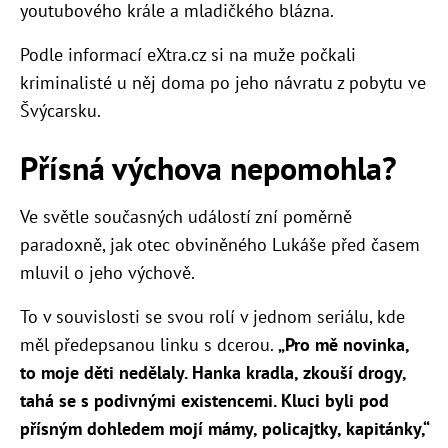
youtubového krále a mladičkého blázna.
Podle informací eXtra.cz si na muže počkali
kriminalisté u něj doma po jeho návratu z pobytu ve
Švýcarsku.
Přísná výchova nepomohla?
Ve světle současných událostí zní poměrně
paradoxně, jak otec obviněného Lukáše před časem
mluvil o jeho výchově.
To v souvislosti se svou rolí v jednom seriálu, kde
měl předepsanou linku s dcerou.
„Pro mě novinka,
to moje děti nedělaly. Hanka kradla, zkouší drogy,
tahá se s podivnými existencemi. Kluci byli pod
přísným dohledem mojí mámy, policajtky, kapitánky,“