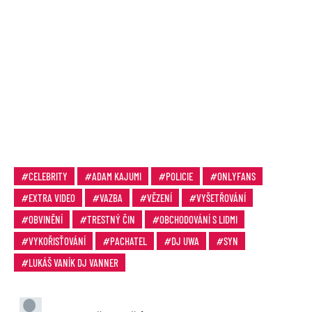
CELEBRITY
ADAM KAJUMI
POLICIE
ONLYFANS
EXTRA VIDEO
VAZBA
VĚZENÍ
VYŠETŘOVÁNÍ
OBVINĚNÍ
TRESTNÝ ČIN
OBCHODOVÁNÍ S LIDMI
VYKOŘISŤOVÁNÍ
PACHATEL
DJ UWA
SYN
LUKÁŠ VANÍK DJ VANNER