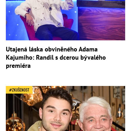
Utajená láska obviněného Adama
Kajumiho: Randil s dcerou bývalého
premiéra
ZKUŠENOST