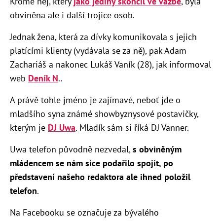
Kromě něj, který
jako jediný skončil ve vazbě
, byla
obviněna ale i další trojice osob.
Jednak žena, která za dívky komunikovala s jejich
platícími klienty (vydávala se za ně), pak Adam
Zachariáš a nakonec Lukáš Vaník (28), jak informoval
web
Deník N
..
A právě tohle jméno je zajímavé, neboť jde o
mladšího syna známé showbyznysové postavičky,
kterým je
DJ Uwa
. Mladík sám si říká DJ Vanner.
Uwa telefon původně nezvedal,
s obviněným
mládencem se nám sice podařilo spojit, po
představení našeho redaktora ale ihned položil
telefon
.
Na Facebooku se označuje za bývalého