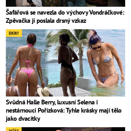
Šafářová se navezla do výchovy Vondráčkové:
Zpěvačka jí poslala drsný vzkaz
BIKINY
Svůdná Halle Berry, luxusní Selena i
nestárnoucí Pořízková: Tyhle krásky mají tělo
jako dvacítky
POŽÁR