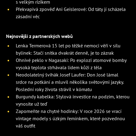
s velkým rizikem
Překvapivá zpověď Ani Geislerové: Od táty jí scházela
zásadní věc
Nejnovější z partnerských webů
Lenka Termerová 15 let po těžké nemoci věří v sílu
bylinek: Stačí snítka dvakrát denně, je to zázrak
Ohnivé peklo v Nagasaki: Po explozi atomové bomby
vysoká teplota strhávala lidem kůži z těla
Neodolatelný švihák Josef Laufer: Don José lámal
srdce na potkání a mluvil několika světovými jazyky.
Poslední roky života strávil v kómatu
Burgundy kabelka: Stylová investice na podzim, kterou
vynosíte už teď
Zapomeňte na chytré hodinky: V roce 2026 se vrací
vintage modely s úzkým řemínkem, které pozvednou
váš outfit