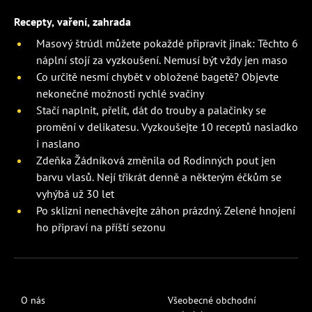
Recepty, vaření, zahrada
Masový štrúdl můžete pokaždé připravit jinak: Těchto 6
náplní stojí za vyzkoušení. Nemusí být vždy jen maso
Co určitě nesmí chybět v obložené bagetě? Objevte
nekonečné možnosti rychlé svačiny
Stačí naplnit, přelít, dát do trouby a palačinky se
promění v delikatesu. Vyzkoušejte 10 receptů nasladko
i naslano
Zdeňka Žádníková změnila od Rodinných pout jen
barvu vlasů. Nejí třikrát denně a některým éčkům se
vyhýbá už 30 let
Po sklizni nenechávejte záhon prázdný. Zelené hnojení
ho připraví na příští sezonu
O nás
Všeobecné obchodní