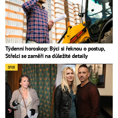
Týdenní horoskop: Býci si řeknou o postup,
Střelci se zaměří na důležité detaily
SPOR