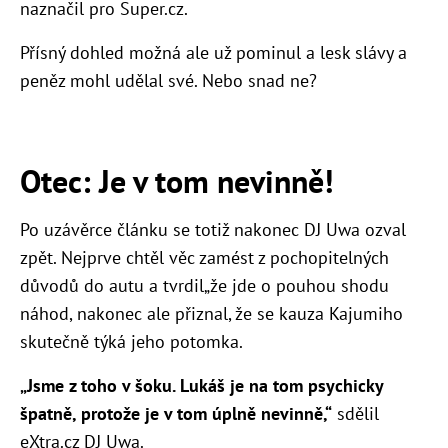
naznačil pro Super.cz.
Přísný dohled možná ale už pominul a lesk slávy a
peněz mohl udělal své. Nebo snad ne?
Otec: Je v tom nevinně!
Po uzávěrce článku se totiž nakonec DJ Uwa ozval
zpět. Nejprve chtěl věc zamést z pochopitelných
důvodů do autu a tvrdil„že jde o pouhou shodu
náhod, nakonec ale přiznal, že se kauza Kajumiho
skutečně týká jeho potomka.
„Jsme z toho v šoku. Lukáš je na tom psychicky
špatně, protože je v tom úplně nevinně,
“
sdělil
eXtra.cz DJ Uwa.