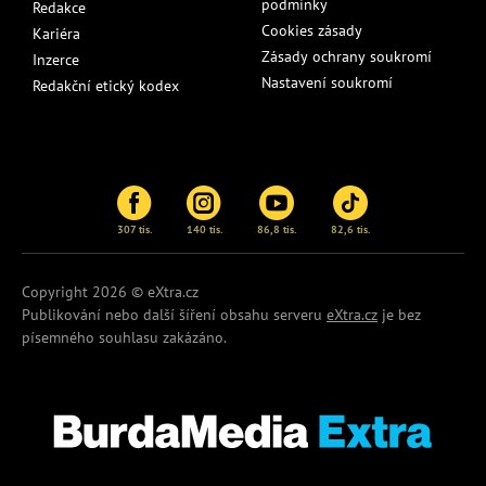
podmínky
Redakce
Cookies zásady
Kariéra
Zásady ochrany soukromí
Inzerce
Nastavení soukromí
Redakční etický kodex
307 tis.
140 tis.
86,8 tis.
82,6 tis.
Copyright 2026 © eXtra.cz
Publikování nebo další šíření obsahu serveru
eXtra.cz
je bez
písemného souhlasu zakázáno.