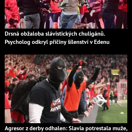
Drsná obžaloba slávistických chuligánů.
Psycholog odkryl příčiny šílenství v Edenu
Agresor z derby odhalen: Slavia potrestala muže,