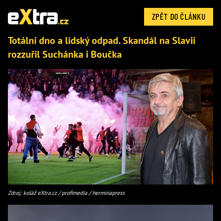
ZPĚT DO ČLÁNKU
Totální dno a lidský odpad. Skandál na Slavii
rozzuřil Suchánka i Boučka
Zdroj: koláž eXtra.cz / profimedia / herminapress