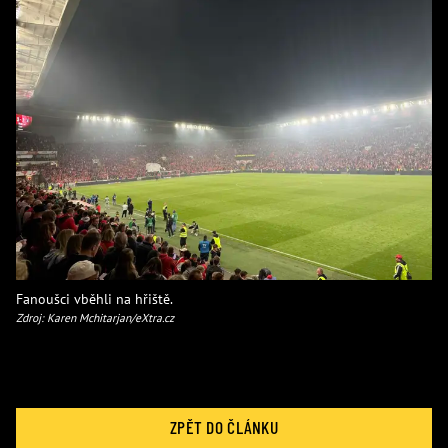
Fanoušci vběhli na hřiště.
Zdroj: Karen Mchitarjan/eXtra.cz
ZPĚT DO ČLÁNKU