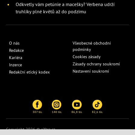
Odkvetly vám petúnie a macešky? Verbena udrží
truhlíky plné květů až do podzimu
O nás
Všeobecné obchodní
podmínky
Redakce
Cookies zásady
Kariéra
Zásady ochrany soukromí
Inzerce
Nastavení soukromí
Redakční etický kodex
307 tis.
140 tis.
86,8 tis.
82,6 tis.
Copyright 2026 © eXtra.cz