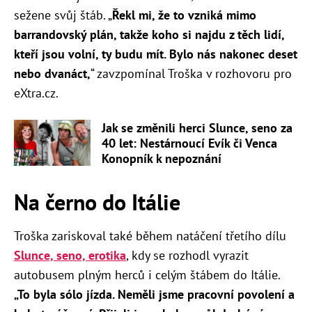
sežene svůj štáb. „
Řekl mi, že to vzniká mimo
barrandovský plán, takže koho si najdu z těch lidí,
kteří jsou volní, ty budu mít. Bylo nás nakonec deset
nebo dvanáct,
“ zavzpomínal Troška v rozhovoru pro
eXtra.cz.
Jak se změnili herci Slunce, seno za
40 let: Nestárnoucí Evík či Venca
Konopník k nepoznání
Na černo do Itálie
Troška zariskoval také během natáčení třetího dílu
Slunce, seno, erotika
, kdy se rozhodl vyrazit
autobusem plným herců i celým štábem do Itálie.
„To byla sólo jízda. Neměli jsme pracovní povolení a