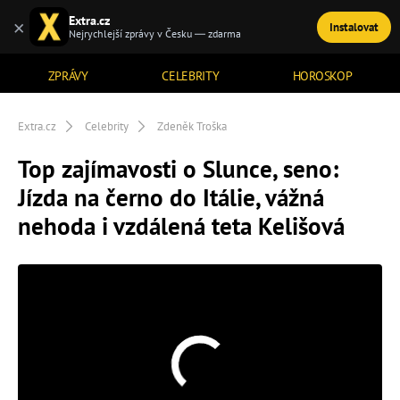
Extra.cz
×
Instalovat
TÉMATA
Nejrychlejší zprávy v Česku — zdarma
ZPRÁVY
CELEBRITY
HOROSKOP
Extra.cz
Celebrity
Zdeněk Troška
Top zajímavosti o Slunce, seno:
Jízda na černo do Itálie, vážná
nehoda i vzdálená teta Kelišová