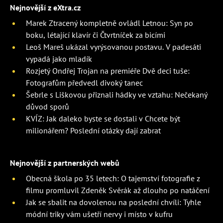
Nejnovější z eXtra.cz
Marek Ztracený kompletně ovládl Letnou: Syn po
boku, létající klavír či Čtvrtníček za bicími
Leoš Mareš ukázal vyrýsovanou postavu. V padesáti
vypadá jako mladík
Rozjetý Ondřej Trojan na premiéře Dvě deci tuše:
Fotografům předvedl divoký tanec
Šebrle s Liškovou přiznali hádky ve vztahu: Nečekaný
důvod sporů
KVÍZ: Jak daleko byste se dostali v Chcete být
milionářem? Poslední otázky dají zabrat
Nejnovější z partnerských webů
Obecná škola po 35 letech: O tajemství fotografie z
filmu promluvil Zdeněk Svěrák až dlouho po natáčení
Jak se sbalit na dovolenou na poslední chvíli: Tyhle
módní triky vám ušetří nervy i místo v kufru