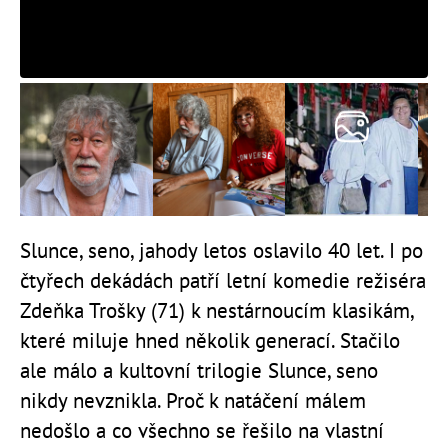
Slunce, seno, jahody letos oslavilo 40 let. I po
čtyřech dekádách patří letní komedie režiséra
Zdeňka Trošky (71) k nestárnoucím klasikám,
které miluje hned několik generací. Stačilo
ale málo a kultovní trilogie Slunce, seno
nikdy nevznikla. Proč k natáčení málem
nedošlo a co všechno se řešilo na vlastní