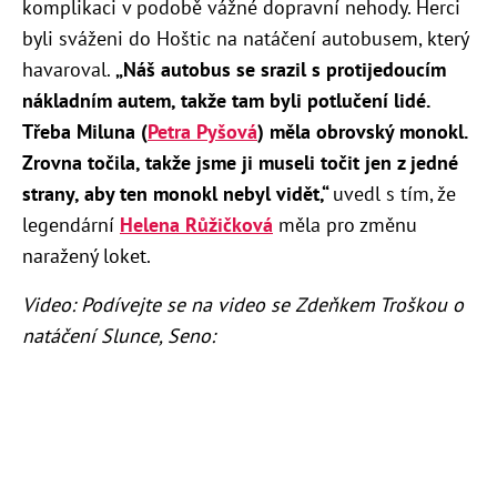
komplikaci v podobě vážné dopravní nehody. Herci
byli sváženi do Hoštic na natáčení autobusem, který
havaroval.
„Náš autobus se srazil s protijedoucím
nákladním autem, takže tam byli potlučení lidé.
Třeba Miluna (
Petra Pyšová
) měla obrovský monokl.
Zrovna točila, takže jsme ji museli točit jen z jedné
strany, aby ten monokl nebyl vidět,“
uvedl s tím, že
legendární
Helena Růžičková
měla pro změnu
naražený loket.
Video: Podívejte se na video se Zdeňkem Troškou o
natáčení Slunce, Seno: