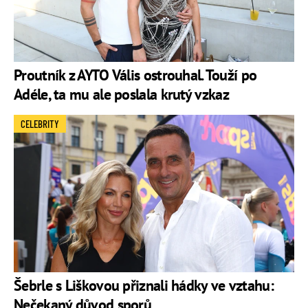
Proutník z AYTO Vális ostrouhal. Touží po
Adéle, ta mu ale poslala krutý vzkaz
CELEBRITY
Šebrle s Liškovou přiznali hádky ve vztahu:
Nečekaný důvod sporů