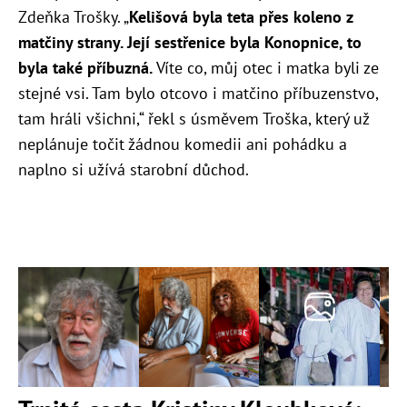
Zdeňka Trošky. „
Kelišová byla teta přes koleno z
matčiny strany. Její sestřenice byla Konopnice, to
byla také příbuzná.
Víte co, můj otec i matka byli ze
stejné vsi. Tam bylo otcovo i matčino příbuzenstvo,
tam hráli všichni,“ řekl s úsměvem Troška, který už
neplánuje točit žádnou komedii ani pohádku a
naplno si užívá starobní důchod.