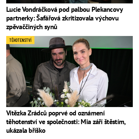
Lucie Vondráčková pod palbou Plekancovy
partnerky: Šafářová zkritizovala výchovu
zpěvaččiných synů
TĚHOTENSTVÍ
Vítězka Zrádců poprvé od oznámení
těhotenství ve společnosti: Mia září štěstím,
ukázala bříško