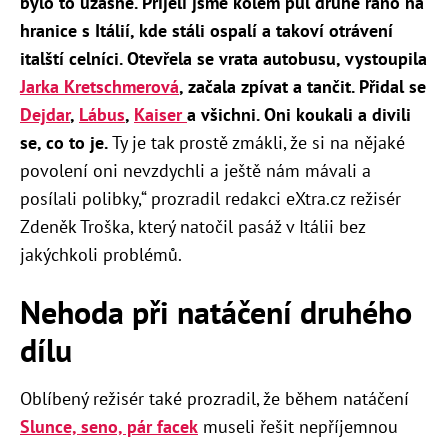
bylo to úžasné. Přijeli jsme kolem půl druhé ráno na
hranice s Itálií, kde stáli ospalí a takoví otrávení
italští celníci. Otevřela se vrata autobusu, vystoupila
Jarka Kretschmerová
, začala zpívat a tančit. Přidal se
Dejdar
,
Lábus
,
Kaiser
a všichni. Oni koukali a divili
se, co to je.
Ty je tak prostě zmákli, že si na nějaké
povolení oni nevzdychli a ještě nám mávali a
posílali polibky,“ prozradil redakci eXtra.cz režisér
Zdeněk Troška, který natočil pasáž v Itálii bez
jakýchkoli problémů.
Nehoda při natáčení druhého
dílu
Oblíbený režisér také prozradil, že během natáčení
Slunce, seno, pár facek
museli řešit nepříjemnou