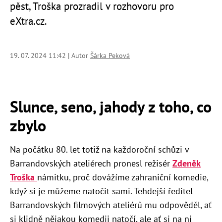
pěst, Troška prozradil v rozhovoru pro
eXtra.cz.
19. 07. 2024 11:42 | Autor
Šárka Peková
Slunce, seno, jahody z toho, co
zbylo
Na počátku 80. let totiž na každoroční schůzi v
Barrandovských ateliérech pronesl režisér
Zdeněk
Troška
námitku, proč dovážíme zahraniční komedie,
když si je můžeme natočit sami. Tehdejší ředitel
Barrandovských filmových ateliérů mu odpověděl, ať
si klidně nějakou komedii natočí, ale ať si na ni