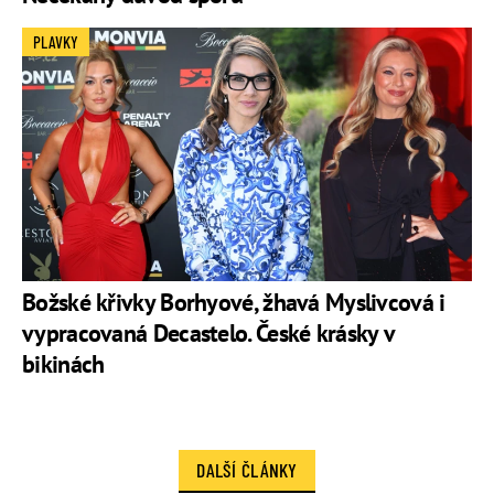
PLAVKY
Božské křivky Borhyové, žhavá Myslivcová i
vypracovaná Decastelo. České krásky v
bikinách
DALŠÍ ČLÁNKY