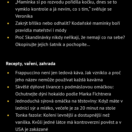
„Maminka si po rozvodu pořídila kočku, dnes se to
vymklo kontrole a já nevím, co s tím,“ svěřuje se
Veronika
Zakrýt bříško nebo odhalit? Kodaňské maminky boří
pravidla mateřství i módy
Proč Skandinávky nikdy neříkají, že nemají co na sebe?
Okopírujte jejich šatník a pochopíte...
Recepty, vaření, zahrada
Frappuccino není jen ledová káva. Jak vzniklo a proč
jeho název nemůže používat každá kavárna
Skvělé dýňové lívance s podmáslovou omáčkou:
Ochutnejte dýni hokaido podle Marka Fichtnera
Jednoduchá sýrová omáčka na těstoviny: Když máte v
lednici sýr a mléko, večeře je za 20 minut na stole
Tonka fazole: Koření levnější a dostupnější než
vanilka. Kvůli jedné látce má kontroverzní pověst a v
USA je zakázané