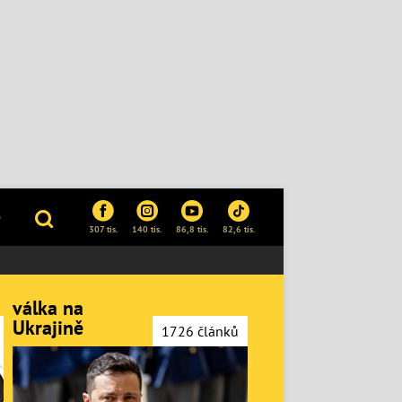
P
307 tis.
140 tis.
86,8 tis.
82,6 tis.
válka na
Ukrajině
1726 článků