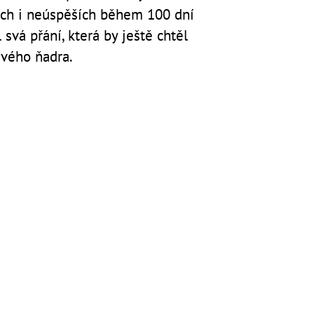
ích i neúspěších během 100 dní
 svá přání, která by ještě chtěl
ravého ňadra.