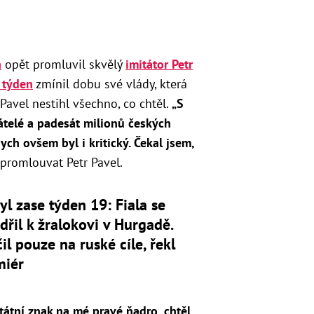
a
opět promluvil skvělý
imitátor Petr
 týden
zmínil dobu své vlády, která
 Pavel nestihl všechno, co chtěl.
„S
átelé a padesát milionů českých
ych ovšem byl i kritický. Čekal jsem,
 promlouvat Petr Pavel.
yl zase týden 19: Fiala se
dřil k žralokovi v Hurgadě.
il pouze na ruské cíle, řekl
miér
státní znak na mé pravé ňadro, chtěl