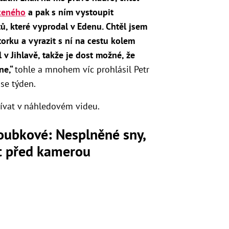
ceného
a pak s ním vystoupit
tů, které vyprodal v Edenu. Chtěl jsem
orku a vyrazit s ní na cestu kolem
l v Jihlavě, takže je dost možné, že
ne,“
tohle a mnohem víc prohlásil Petr
ase týden.
ívat v náhledovém videu.
loubkové: Nesplněné sny,
ot před kamerou