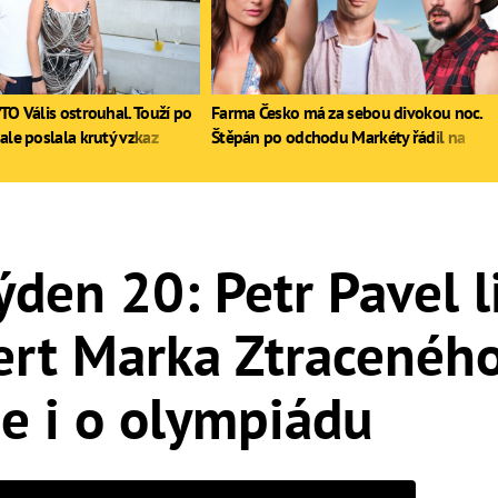
TO Vális ostrouhal. Touží po
Farma Česko má za sebou divokou noc.
ale poslala krutý vzkaz
Štěpán po odchodu Markéty řádil na
stole, Zdeněk poprvé pil
ýden 20: Petr Pavel li
ert Marka Ztraceného
de i o olympiádu