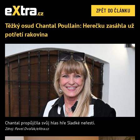
ZPĚT DO ČLÁNKU
Těžký osud Chantal Poullain: Herečku zasáhla už
potřetí rakovina
Chantal propůjčila svůj hlas hře Sladké neřesti.
Zdroj: Pavel Dvořák/eXtra.cz