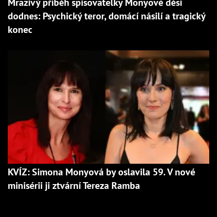
Mrazivý příběh spisovatelky Monyové děsí
dodnes: Psychický teror, domácí násilí a tragický
konec
KVÍZ: Simona Monyová by oslavila 59. V nové
minisérii ji ztvární Tereza Ramba