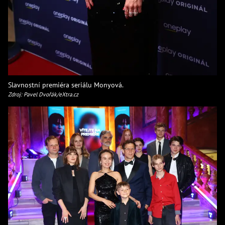
Slavnostní premiéra seriálu Monyová.
Zdroj: Pavel Dvořák/eXtra.cz