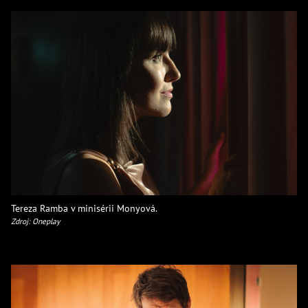
Tereza Ramba v minisérii Monyová.
Zdroj: Oneplay