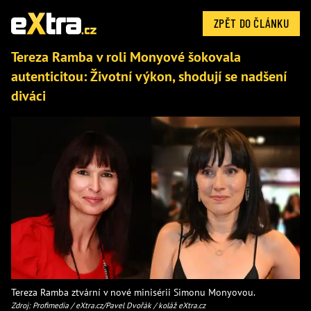
ZPĚT DO ČLÁNKU
Tereza Ramba v roli Monyové šokovala
autenticitou: Životní výkon, shodují se nadšení
diváci
Tereza Ramba ztvární v nové minisérii Simonu Monyovou.
Zdroj: Profimedia / eXtra.cz/Pavel Dvořák / koláž eXtra.cz