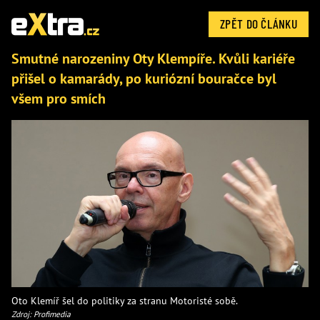
ZPĚT DO ČLÁNKU
Smutné narozeniny Oty Klempíře. Kvůli kariéře
přišel o kamarády, po kuriózní bouračce byl
všem pro smích
Oto Klemíř šel do politiky za stranu Motoristé sobě.
Zdroj: Profimedia