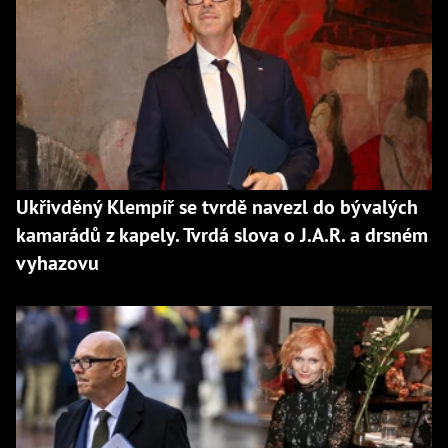
Ukřivděný Klempíř se tvrdě navezl do bývalých
kamarádů z kapely. Tvrdá slova o J.A.R. a drsném
vyhazovu