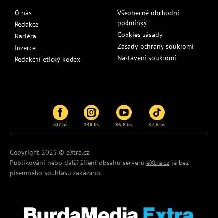
O nás
Všeobecné obchodní
podmínky
Redakce
Cookies zásady
Kariéra
Zásady ochrany soukromí
Inzerce
Nastavení soukromí
Redakční etický kodex
307 tis.
140 tis.
86,8 tis.
82,6 tis.
Copyright 2026 © eXtra.cz
Publikování nebo další šíření obsahu serveru
eXtra.cz
je bez
písemného souhlasu zakázáno.