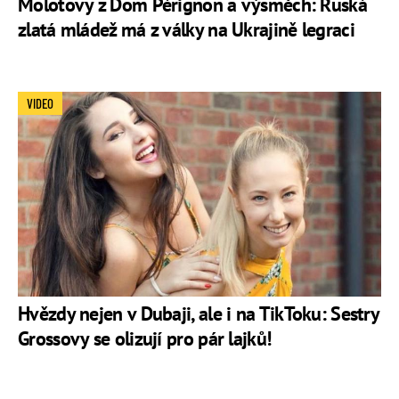
Molotovy z Dom Pérignon a výsměch: Ruská
zlatá mládež má z války na Ukrajině legraci
VIDEO
Hvězdy nejen v Dubaji, ale i na TikToku: Sestry
Grossovy se olizují pro pár lajků!