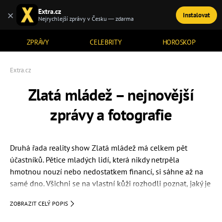
Extra.cz
×
Instalovat
TÉMATA
Nejrychlejší zprávy v Česku — zdarma
ZPRÁVY
CELEBRITY
HOROSKOP
Extra.cz
Zlatá mládež – nejnovější
zprávy a fotografie
Druhá řada reality show Zlatá mládež má celkem pět
účastníků. Pětice mladých lidí, která nikdy netrpěla
hmotnou nouzí nebo nedostatkem financí, si sáhne až na
samé dno. Všichni se na vlastní kůži rozhodli poznat, jaký je
opravdový život. Hlavními aktéry jsou:
ZOBRAZIT CELÝ POPIS
zpěvačka
Šarlota Frantinová
alias Sharlota