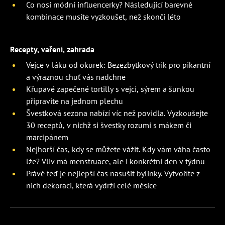
Co nosí módní influencerky? Následující barevné
kombinace musíte vyzkoušet, než skončí léto
Recepty, vaření, zahrada
Vejce v láku od okurek: Bezezbytkový trik pro pikantní
a výraznou chuť vás nadchne
Křupavé zapečené tortilly s vejci, sýrem a šunkou
připravíte na jednom plechu
Švestková sezona nabízí víc než povidla. Vyzkoušejte
30 receptů, v nichž si švestky rozumí s mákem či
marcipánem
Nejhorší čas, kdy se můžete vážit. Kdy vám váha často
lže? Vliv má menstruace, ale i konkrétní den v týdnu
Právě teď je nejlepší čas nasušit bylinky. Vytvoříte z
nich dekoraci, která vydrží celé měsíce