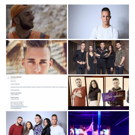
youtuber
MikeJePán
začínající politik
Petr Mareš
servírka a modelka
Klára Havlíková
zpěvák a model
Renato Salerno
kterého jste mohli
spatřit v první řadě
Už žádné party a zábava. Účastníci si dokonce zkusí, jaké to
je, pracovat v opravdu těžkých podmínkách zemí třetího
světa. Během natáčení se octnou i v třídírně odpadů, v
obuvnické dílně, na indickém venkově nebo dokonce v
uprchlickém táboře. Pořad je vysílán na obrazovkách
České
televize