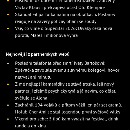
Poslední rozloučení s Milanem Knížákem: Zdrcený
Václav Klaus i překvapivá účast Oto Klempíře
Skandál Filipa Turka nabírá na obrátkách. Poslanec
reaguje na závěry policie, ohání se soudy
Vše, co víme o SuperStar 2026: Diváky čeká nová
porota, Mareš i milionová výhra
Nejnovější z partnerských webů
Poslední telefonát před smrtí Ivety Bartošové:
Zpěvačka zavolala svému slavnému kolegovi, hovor
netrval ani minutu
Z mé nejlepší kamarádky se stává troska. Její nový
partner ji zřejmě psychicky týrá a já nevím, co dělat,
svěřuje se Alena
Zachránil 194 vojáků a přitom vážil jen pár set gramů.
Holub Cher Ami se stal legendou první světové války
Víkend pro sebe: 5 tipů kam vyrazit na festival, drink,
rande a do kina