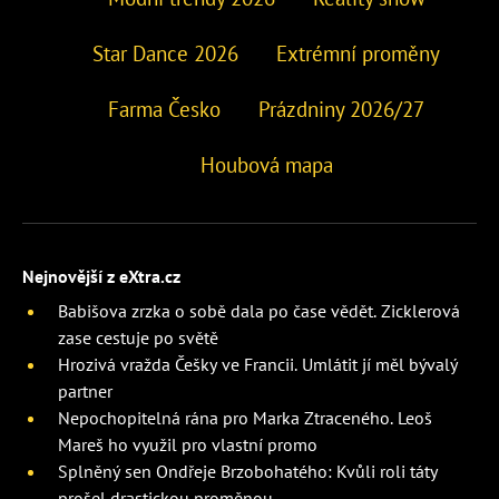
Star Dance 2026
Extrémní proměny
Farma Česko
Prázdniny 2026/27
Houbová mapa
Nejnovější z eXtra.cz
Babišova zrzka o sobě dala po čase vědět. Zicklerová
zase cestuje po světě
Hrozivá vražda Češky ve Francii. Umlátit jí měl bývalý
partner
Nepochopitelná rána pro Marka Ztraceného. Leoš
Mareš ho využil pro vlastní promo
Splněný sen Ondřeje Brzobohatého: Kvůli roli táty
prošel drastickou proměnou