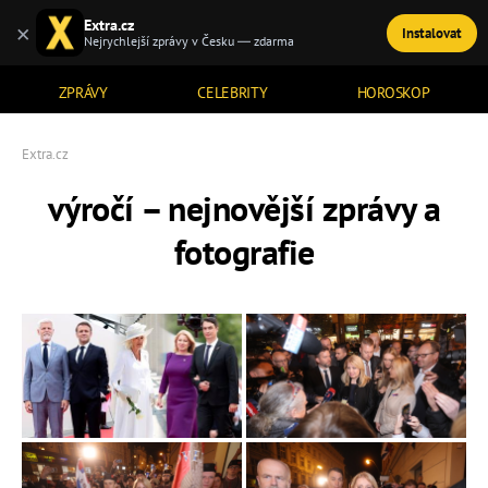
Extra.cz
×
Instalovat
TÉMATA
Nejrychlejší zprávy v Česku — zdarma
ZPRÁVY
CELEBRITY
HOROSKOP
Extra.cz
výročí – nejnovější zprávy a
fotografie