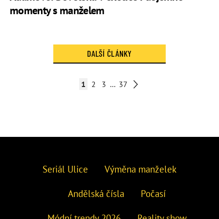
momenty s manželem
DALŠÍ ČLÁNKY
1
2
3
...
37
Seriál Ulice
Výměna manželek
Andělská čísla
Počasí
Módní trendy 2026
Reality show