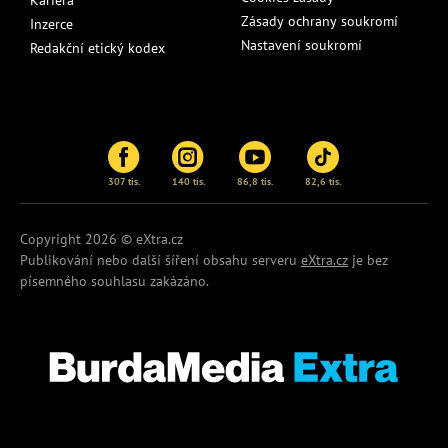
Kariéra
Zásady ochrany soukromí
Inzerce
Nastavení soukromí
Redakční etický kodex
307 tis.
140 tis.
86,8 tis.
82,6 tis.
Copyright 2026 © eXtra.cz
Publikování nebo další šíření obsahu serveru
eXtra.cz
je bez
písemného souhlasu zakázáno.