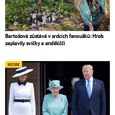
Bartošová zůstává v srdcích fanoušků: Hrob
zaplavily svíčky a andělíčči
HISTORIE