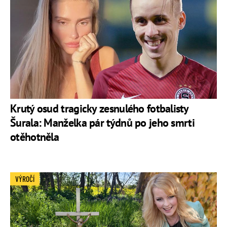
Krutý osud tragicky zesnulého fotbalisty
Šurala: Manželka pár týdnů po jeho smrti
otěhotněla
VÝROČÍ