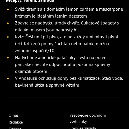
Recepty, vaření, zahrada
Svěží tiramisu s domácím lemon curdem a mascarpone
krémem je ideálním letním dezertem
Zbavte se nadbytku úrody chytře. Cuketové špagety s
mletým masem jsou naprostý hit
Kvíz: Češi umí pít pivo, ale ne každý umí mluvit pivní
řečí. Kdo zná pojmy čochtan nebo patok, možná
zvládne aspoň 6/10
Nadýchané americké palačinky: Těsto na pravé
pancakes nechte odpočinout a pozor na správný
okamžik otočení
V Andalusii ochlazují domy bez klimatizace. Stačí voda,
bavlněná látka a správné větrání
O nás
Všeobecné obchodní
podmínky
Redakce
Cookies zásady