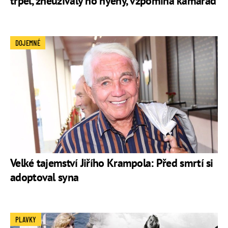
trpěl, zneužívaly ho hyeny, vzpomíná kamarád
DOJEMNÉ
Velké tajemství Jiřího Krampola: Před smrtí si
adoptoval syna
PLAVKY