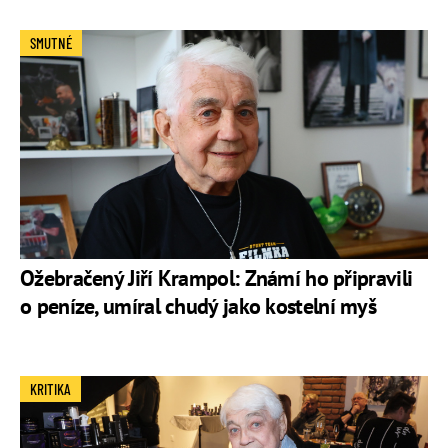
SMUTNÉ
Ožebračený Jiří Krampol: Známí ho připravili
o peníze, umíral chudý jako kostelní myš
KRITIKA