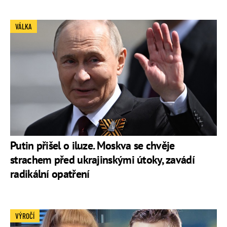
VÁLKA
Putin přišel o iluze. Moskva se chvěje
strachem před ukrajinskými útoky, zavádí
radikální opatření
VÝROČÍ