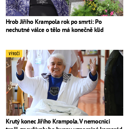
Hrob Jiřího Krampola rok po smrti: Po
nechutné válce o tělo má konečně klid
VÝROČÍ
Krutý konec Jiřího Krampola. V nemocnici