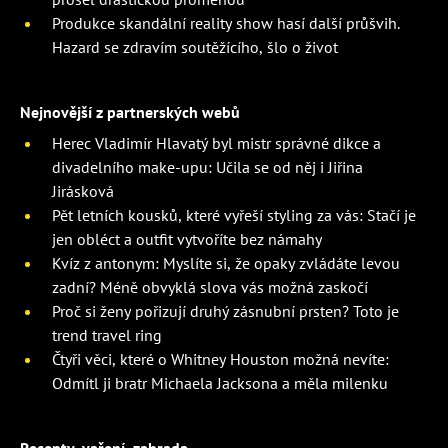
Produkce skandální reality show hasí další průšvih.
Hazard se zdravím soutěžícího, šlo o život
Nejnovější z partnerských webů
Herec Vladimír Hlavatý byl mistr správné dikce a
divadelního make-upu: Učila se od něj i Jiřina
Jirásková
Pět letních kousků, které vyřeší styling za vás: Stačí je
jen obléct a outfit vytvoříte bez námahy
Kvíz z antonym: Myslíte si, že opaky zvládáte levou
zadní? Méně obvyklá slova vás možná zaskočí
Proč si ženy pořizují druhý zásnubní prsten? Toto je
trend travel ring
Čtyři věci, které o Whitney Houston možná nevíte:
Odmítl ji bratr Michaela Jacksona a měla milenku