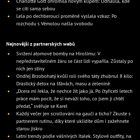
Charlotte Gott ohromila novým klipem: Odhalila, kde
se cítí sama sebou
Lela po dechberoucí proměně vyslala vzkaz: Po
rozchodu s Vémolou našla svobodu
Nejnovější z partnerských webů
Svržení atomové bomby na Hirošimu: V
nepředstavitelném žáru se část lidí vypařila. Zůstaly po
nich jen stíny
Ondřej Brzobohatý kvůli roli svého táty zhubnul 8 kilo:
Drastický detox na šťávách, masu a zelenině
„Dcera mi řekla, že nechce žít jako já. Po čtyřiceti letech
práce mám pocit, že si neváží toho, co jsem jí chtěl
předat,“ svěřuje se Karel
Každý večer jen scrollování na gauči a ticho? Zkuste s
partnerem rutinu, díky které uklidíte dům i zažehnete
starou jiskru
Letní trendy podle vášnivých Italek. Stylové outfity, na