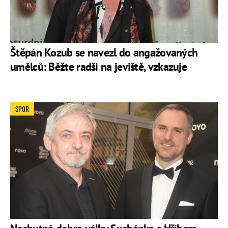
Štěpán Kozub se navezl do angažovaných
umělců: Běžte radši na jeviště, vzkazuje
SPOR