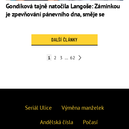
Gondíková tajně natočila Langoše: Záminkou
je zpevňování pánevního dna, směje se
DALŠÍ ČLÁNKY
1
2
3
...
62
Seriál Ulice
Výměna manželek
Andělská čísla
Počasí