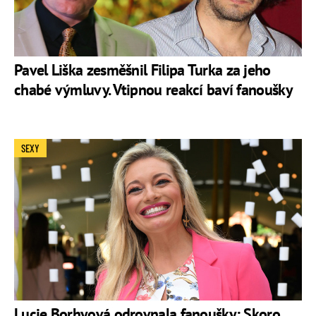
Pavel Liška zesměšnil Filipa Turka za jeho
chabé výmluvy. Vtipnou reakcí baví fanoušky
SEXY
Lucie Borhyová odrovnala fanoušky: Skoro