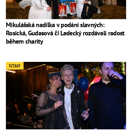
Mikulášská nadílka v podání slavných:
Rosická, Gudasová či Ledecký rozdávali radost
během charity
VZTAHY