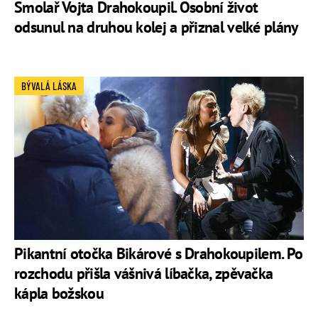
Smolař Vojta Drahokoupil. Osobní život
odsunul na druhou kolej a přiznal velké plány
BÝVALÁ LÁSKA
Pikantní otočka Bikárové s Drahokoupilem. Po
rozchodu přišla vášnivá líbačka, zpěvačka
kápla božskou