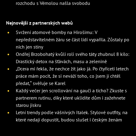
rozchodu s Vémolou našla svobodu
Nejnovější z partnerských webů
Svržení atomové bomby na Hirošimu: V
nepředstavitelném žáru se část lidí vypařila. Zůstaly po
nich jen stíny
Ondřej Brzobohatý kvůli roli svého táty zhubnul 8 kilo:
Drastický detox na šťávách, masu a zelenině
„Dcera mi řekla, že nechce žít jako já. Po čtyřiceti letech
práce mám pocit, že si neváží toho, co jsem jí chtěl
předat,“ svěřuje se Karel
Každý večer jen scrollování na gauči a ticho? Zkuste s
partnerem rutinu, díky které uklidíte dům i zažehnete
starou jiskru
Letní trendy podle vášnivých Italek. Stylové outfity, na
které nedají dopustit, budou slušet i českým ženám