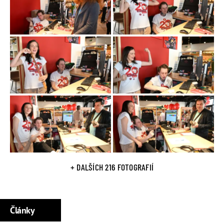
2015 ztvárnil roli Romea v
muzikále Romeo a Julie
v
pražském
Divadle Hybernia
, diváci jej mohli vidět také v
Divadle Broadway
, kde
účinkoval v muzikálech
Kocour v
botách, Muž se železnou maskou a Tři mušketýři.
Na podzim 2018 se objevil v pořadu
Tvoje tvář má známý
hlas 5
, téhož roku moderoval
Mixxxer Show
na
TV Óčko
a
hitparádu Tuty Charts
na Tuty TV.
V roce
2020 byl hostem
pořadu
Extra Host
.
2021 se stal účastníkem
osmé řady
Tvoje tvář má známý
hlas
TV Nova
, v témže roce moderoval
Love Island
, 2022
(
kvůli psychickým problémům
) odstoupil z
reality show TV
+ DALŠÍCH 216 FOTOGRAFIÍ
Nova Survivor
.
Zahrál si v
seriálu Dobré zprávy
(2022) a
snímku Andílci za
školou
(2022).
Články
Osobní život