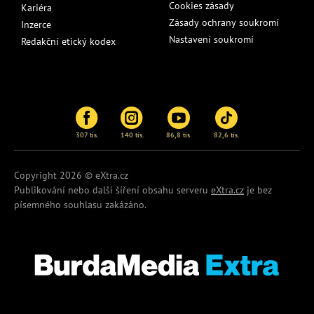
Cookies zásady
Kariéra
Zásady ochrany soukromí
Inzerce
Nastavení soukromí
Redakční etický kodex
307 tis.
140 tis.
86,8 tis.
82,6 tis.
Copyright 2026 © eXtra.cz
Publikování nebo další šíření obsahu serveru
eXtra.cz
je bez
písemného souhlasu zakázáno.