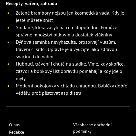
Recepty, vaření, zahrada
Zelené brambory nejsou jen kosmetická vada. Kdy je
ještě můžete sníst
Snídaně, která zasytí na celé dopoledne: Pomůže
správné množství bílkovin a dostatek vlákniny
Dýňová semínka nevyhazujte, prospívají vlasům,
trávení či srdci. Upravte je a využijte jako zdravou
svačinu i do vaření
Hubnutí, trávení i chutě na sladké. Víme, kdy skořice,
zázvor a bobkový list opravdu pomáhají a kdy jde o
mýty
Moderní pokojovky v chladu chřadnou. Babičky dobře
věděly, proč pěstovat aspidistru
O nás
Všeobecné obchodní
podmínky
Redakce