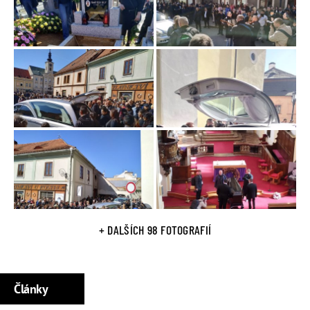
2013 ve věku 33 let nalezen mrtev. Zemřel na předávkování
drogami. Zpěvačka si ale do konce života myslela, že ho
někdo zabil. Krátce poté zemřel ve věku 59 let i její manžel.
Od roku 2011 žila zadlužená Věra Bílá na ubytovně v
Rokycanech. Osudnými se jí staly automaty. Přestala platit
nájemné a skončila v holobytu pro lidi v nouzi. V roce 2018
se pokusila o hudební comeback. Plán na evropské turné s
kapelou Dušana Čonky však ztroskotal. V únoru roku 2019
vydala píseň MEK SOM ADAJ (v překladu Ještě jsem tady),
na které spolupracovala s
Janem Bendigem
a Milanem
Krokou.
Romská legenda zemřela 12. března 2019 ráno - poté, co
byla v noci v kritickém zdravotním stavu převezena do
+ DALŠÍCH 98 FOTOGRAFIÍ
nemocnice.
Články