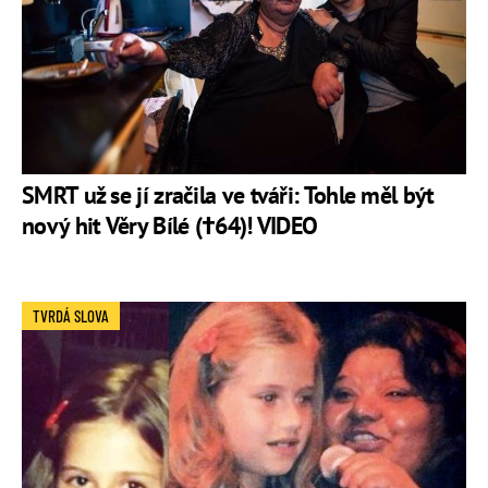
SMRT už se jí zračila ve tváři: Tohle měl být
nový hit Věry Bílé (†64)! VIDEO
TVRDÁ SLOVA