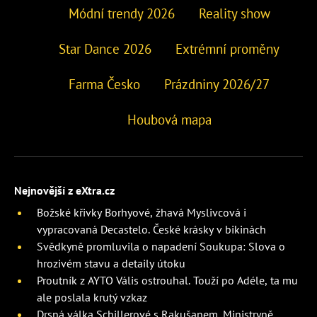
Módní trendy 2026
Reality show
Star Dance 2026
Extrémní proměny
Farma Česko
Prázdniny 2026/27
Houbová mapa
Nejnovější z eXtra.cz
Božské křivky Borhyové, žhavá Myslivcová i
vypracovaná Decastelo. České krásky v bikinách
Svědkyně promluvila o napadení Soukupa: Slova o
hrozivém stavu a detaily útoku
Proutník z AYTO Vális ostrouhal. Touží po Adéle, ta mu
ale poslala krutý vzkaz
Drsná válka Schillerové s Rakušanem. Ministryně