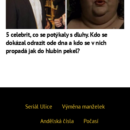
5 celebrit, co se potýkaly s dluhy. Kdo se
dokázal odrazit ode dna a kdo se v nich
propadá jak do hlubin pekel?
Seriál Ulice
Výměna manželek
Andělská čísla
Počasí