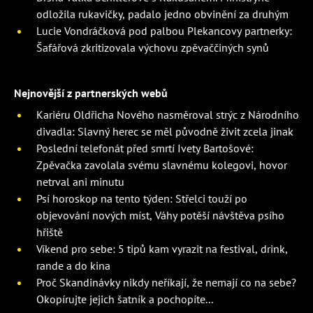
odložila rukavičky, padalo jedno obvinění za druhým
Lucie Vondráčková pod palbou Plekancovy partnerky:
Šafářová zkritizovala výchovu zpěvaččiných synů
Nejnovější z partnerských webů
Kariéru Oldřicha Nového nasměroval strýc z Národního
divadla: Slavný herec se měl původně živit zcela jinak
Poslední telefonát před smrtí Ivety Bartošové:
Zpěvačka zavolala svému slavnému kolegovi, hovor
netrval ani minutu
Psí horoskop na tento týden: Střelci touží po
objevování nových míst, Váhy potěší návštěva psího
hřiště
Víkend pro sebe: 5 tipů kam vyrazit na festival, drink,
rande a do kina
Proč Skandinávky nikdy neříkají, že nemají co na sebe?
Okopírujte jejich šatník a pochopíte...