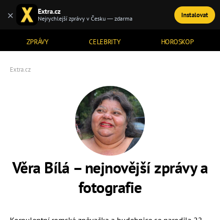
Extra.cz
×
Instalovat
TÉMATA
Nejrychlejší zprávy v Česku — zdarma
ZPRÁVY
CELEBRITY
HOROSKOP
Extra.cz
Věra Bílá – nejnovější zprávy a
fotografie