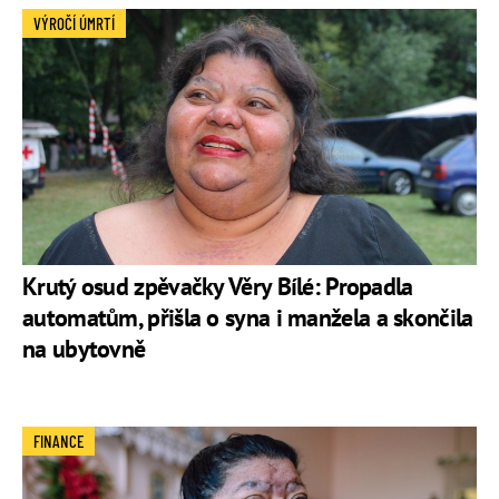
VÝROČÍ ÚMRTÍ
Krutý osud zpěvačky Věry Bílé: Propadla
automatům, přišla o syna i manžela a skončila
na ubytovně
FINANCE