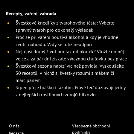
Recepty, vaření, zahrada
Švestkové knedlíky z tvarohového těsta: Vyberte
správný tvaroh pro dokonalý výsledek
Proč se při vaření používá alkohol a kdy je vhodné
zvolit náhradu. Vždy se totiž neodpaří
Nejlepší druhý život pro lák od okurek? Vložte do něj
vejce a za pár dní získáte výraznou chuťovku bez práce
Švestková sezona nabízí víc než povidla. Vyzkoušejte
30 receptů, v nichž si švestky rozumí s mákem či
marcipánem
Srpen přeje hrášku i fazolím. Právě teď dozrávají jedny
z nejlepších rostlinných zdrojů bílkovin
O nás
Všeobecné obchodní
podmínky
Redakce