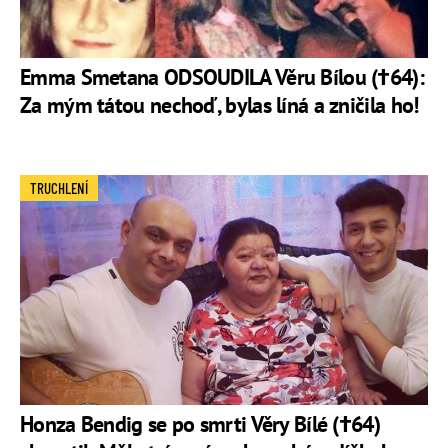
Emma Smetana ODSOUDILA Věru Bílou (†64):
Za mým tátou nechoď, bylas líná a zničila ho!
TRUCHLENÍ
Honza Bendig se po smrti Věry Bílé (†64)