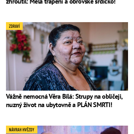
zhroutil: Měla trápení a obrovské srdíčko!
ZDRAVÍ
Vážně nemocná Věra Bílá: Strupy na obličeji,
nuzný život na ubytovně a PLÁN SMRTI!
NÁVRAH HVĚZDY