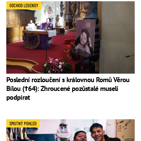
ODCHOD LEGENDY
Poslední rozloučení s královnou Romů Věrou
Bílou (†64): Zhroucené pozůstalé museli
podpírat
SMUTNÝ POHLED