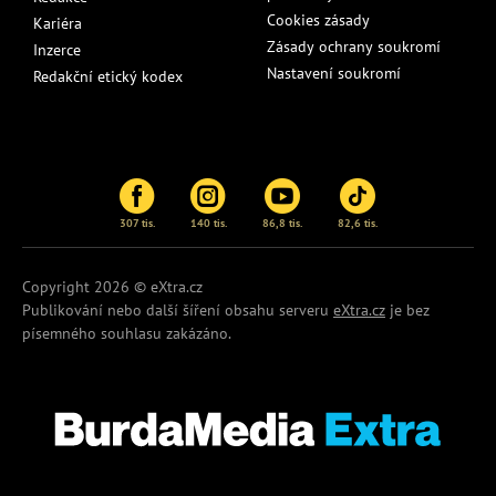
Cookies zásady
Kariéra
Zásady ochrany soukromí
Inzerce
Nastavení soukromí
Redakční etický kodex
307 tis.
140 tis.
86,8 tis.
82,6 tis.
Copyright 2026 © eXtra.cz
Publikování nebo další šíření obsahu serveru
eXtra.cz
je bez
písemného souhlasu zakázáno.