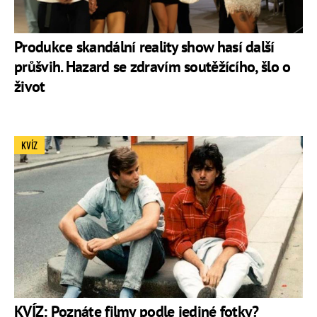
Produkce skandální reality show hasí další
průšvih. Hazard se zdravím soutěžícího, šlo o
život
KVÍZ
KVÍZ: Poznáte filmy podle jediné fotky?