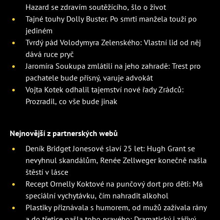
Hazard se zdravím soutěžícího, šlo o život
Tajné touhy Dolly Buster. Po smrti manžela touží po
jediném
Tvrdý pád Volodymyra Zelenského: Vlastní lid od něj
dává ruce pryč
Jaromíra Soukupa zmlátili na jeho zahradě: Trest pro
pachatele bude přísný, varuje advokát
Vojta Kotek odhalil tajemství nové řady Zrádců:
Prozradil, co vše bude jinak
Nejnovější z partnerských webů
Deník Bridget Jonesové slaví 25 let: Hugh Grant se
nevyhnul skandálům, Renée Zellweger konečně našla
štěstí v lásce
Recept Ornelly Koktové na punčový dort pro děti: Má
speciální vychytávku, čím nahradit alkohol
Plastiky přiznávala s humorem, od mužů zažívala rány
a do třetice našla toho pravého: Dramatický i zářivý