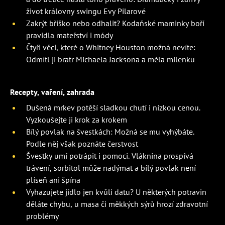
život královny swingu Evy Pilarové
Zakrýt bříško nebo odhalit? Kodaňské maminky boří
pravidla mateřství i módy
Čtyři věci, které o Whitney Houston možná nevíte:
Odmítl ji bratr Michaela Jacksona a měla milenku
Recepty, vaření, zahrada
Dušená mrkev potěší sladkou chutí i nízkou cenou.
Vyzkoušejte ji krok za krokem
Bílý povlak na švestkách: Možná se mu vyhýbáte.
Podle něj však poznáte čerstvost
Švestky umí potrápit i pomoci. Vláknina prospívá
trávení, sorbitol může nadýmat a bílý povlak není
plíseň ani špína
Vyhazujete jídlo jen kvůli datu? U některých potravin
děláte chybu, u masa či měkkých sýrů hrozí zdravotní
problémy