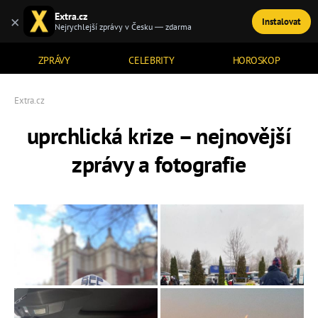
Extra.cz
×
Instalovat
TÉMATA
Nejrychlejší zprávy v Česku — zdarma
ZPRÁVY
CELEBRITY
HOROSKOP
Extra.cz
uprchlická krize – nejnovější
zprávy a fotografie