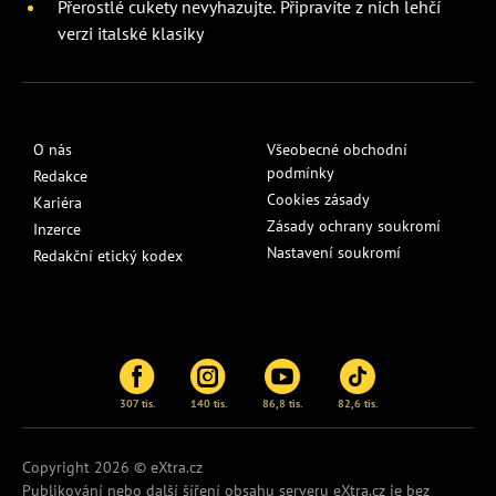
Přerostlé cukety nevyhazujte. Připravíte z nich lehčí
verzi italské klasiky
O nás
Všeobecné obchodní
podmínky
Redakce
Cookies zásady
Kariéra
Zásady ochrany soukromí
Inzerce
Nastavení soukromí
Redakční etický kodex
307 tis.
140 tis.
86,8 tis.
82,6 tis.
Copyright 2026 © eXtra.cz
Publikování nebo další šíření obsahu serveru
eXtra.cz
je bez