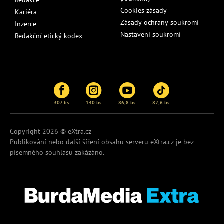
Redakce
Cookies zásady
Kariéra
Zásady ochrany soukromí
Inzerce
Nastavení soukromí
Redakční etický kodex
307 tis.
140 tis.
86,8 tis.
82,6 tis.
Copyright 2026 © eXtra.cz
Publikování nebo další šíření obsahu serveru
eXtra.cz
je bez
písemného souhlasu zakázáno.