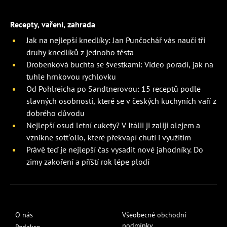
Recepty, vaření, zahrada
Jak na nejlepší knedlíky: Jan Punčochář vás naučí tři
druhy knedlíků z jednoho těsta
Drobenková buchta se švestkami: Video poradí, jak na
tuhle hrnkovou rychlovku
Od Pohlreicha po Sandtnerovou: 15 receptů podle
slavných osobností, které se v českých kuchyních vaří z
dobrého důvodu
Nejlepší osud letní cukety? V Itálii ji zalijí olejem a
vznikne sott’olio, které překvapí chutí i využitím
Právě teď je nejlepší čas vysadit nové jahodníky. Do
zimy zakoření a příští rok lépe plodí
O nás
Všeobecné obchodní
podmínky