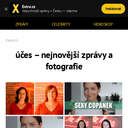
Extra.cz
×
Instalovat
TÉMATA
Nejrychlejší zprávy v Česku — zdarma
ZPRÁVY
CELEBRITY
HOROSKOP
Extra.cz
účes – nejnovější zprávy a
fotografie