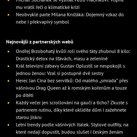
mu vrátil řeči o klimatické krizi
Neobvyklé parte Milana Knížáka: Dojemný vzkaz do
nebe i překvapivý symbol
Nejnovější z partnerských webů
Ondřej Brzobohatý kvůli roli svého táty zhubnul 8 kilo:
Drastický detox na šťávách, masu a zelenině
Král televizní zábavy Gustav Oplustil se nespokojil s
jednou ženou: Vzal si postupně dvě sestry
Herec Jan Cina bez servítků: Od malého „smrada” přes
vášnivou Drag Queen až k romským kořenům a touze
po dítěti
Každý večer jen scrollování na gauči a ticho? Zkuste s
partnerem rutinu, díky které uklidíte dům i zažehnete
starou jiskru
Letní trendy podle vášnivých Italek. Stylové outfity, na
které nedají dopustit, budou slušet i českým ženám