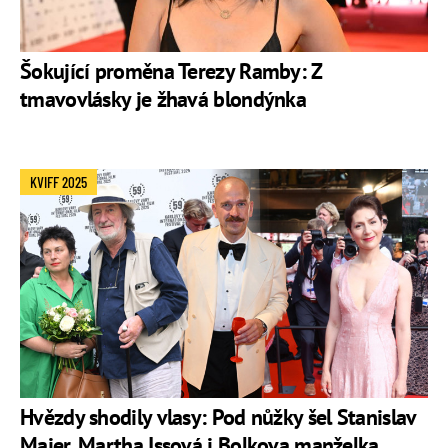
Šokující proměna Terezy Ramby: Z
tmavovlásky je žhavá blondýnka
KVIFF 2025
Hvězdy shodily vlasy: Pod nůžky šel Stanislav
Majer, Martha Issová i Bolkova manželka