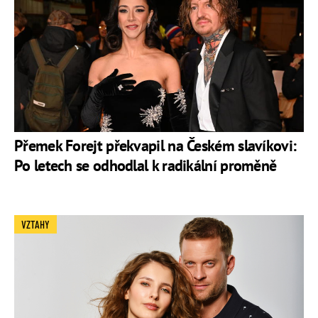
Přemek Forejt překvapil na Českém slavíkovi:
Po letech se odhodlal k radikální proměně
VZTAHY