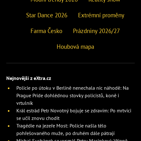
Star Dance 2026
Extrémní proměny
Farma Česko
Prázdniny 2026/27
Houbová mapa
Nejnovější z eXtra.cz
Policie po útoku v Berlíně nenechala nic náhodě: Na
Prague Pride dohlédnou stovky policistů, koně i
vrtulník
Král estrád Petr Novotný bojuje se zdravím: Po mrtvici
se učil znovu chodit
Tragédie na jezeře Most: Policie našla tělo
pohřešovaného muže, po druhém dále pátrají
Michal Suchánek se vysmál Petru Macinkovi: Vtipně