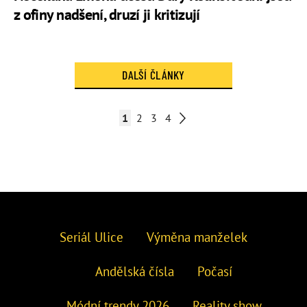
z ofiny nadšení, druzí ji kritizují
DALŠÍ ČLÁNKY
1
2
3
4
Seriál Ulice
Výměna manželek
Andělská čísla
Počasí
Módní trendy 2026
Reality show