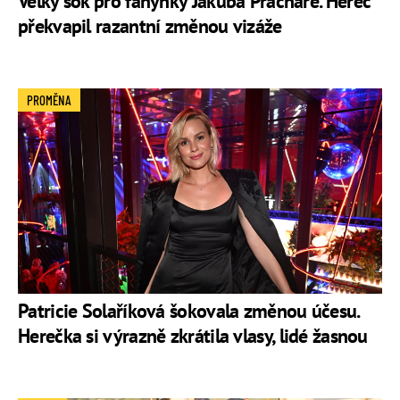
Velký šok pro fanynky Jakuba Prachaře. Herec
překvapil razantní změnou vizáže
PROMĚNA
Patricie Solaříková šokovala změnou účesu.
Herečka si výrazně zkrátila vlasy, lidé žasnou