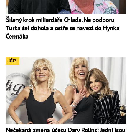
Šílený krok miliardáře Chlada. Na podporu
Turka šel dohola a ostře se navezl do Hynka
Čermáka
ÚČES
Nečekaná změna účesu Dary Rolins: Jedni jsou