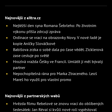
Nejnovější z eXtra.cz
Nejtěžší den syna Romana Šebrleho: Po životním
výkonu přišla zdrcují zpráva
Ordinace se vrací na obrazovky Novy. V nové řadě je
kopie Aničky Slováčkové
Babišova zrzka o sobě dala po čase vědět. Zicklerová
zase cestuje po světě
Hrozivá vražda Češky ve Francii. Umlátit jí měl bývalý
partner
Nepochopitelná rána pro Marka Ztraceného. Leoš
Mareš ho využil pro vlastní promo
Nejnovější z partnerských webů
Hvězda filmu Rebelové se znovu vrací do oblíbených
šedesátek: Jan Révai si kvůli nové roli vypěstoval