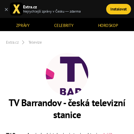
Extra.cz
×
Instalovat
TÉMATA
Nejrychlejší zprávy v Česku — zdarma
ZPRÁVY
CELEBRITY
HOROSKOP
Extra.cz
Televize
TV Barrandov - česká televizní
stanice