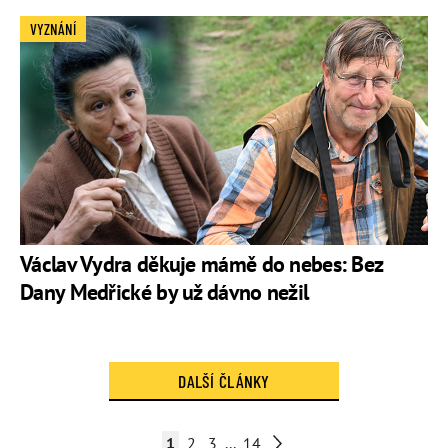
VYZNÁNÍ
Václav Vydra děkuje mámě do nebes: Bez
Dany Medřické by už dávno nežil
DALŠÍ ČLÁNKY
1
2
3
...
14