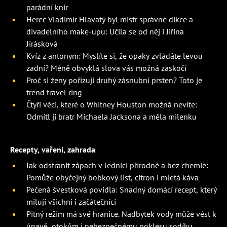
parádní knír
Herec Vladimír Hlavatý byl mistr správné dikce a
divadelního make-upu: Učila se od něj i Jiřina
Jirásková
Kvíz z antonym: Myslíte si, že opaky zvládáte levou
zadní? Méně obvyklá slova vás možná zaskočí
Proč si ženy pořizují druhý zásnubní prsten? Toto je
trend travel ring
Čtyři věci, které o Whitney Houston možná nevíte:
Odmítl ji bratr Michaela Jacksona a měla milenku
Recepty, vaření, zahrada
Jak odstranit zápach v lednici přírodně a bez chemie:
Pomůže obyčejný bobkový list, citron i mletá káva
Pečená švestková povidla: Snadný domácí recept, který
milují všichni i začátečníci
Pitný režim má své hranice. Nadbytek vody může vést k
únavě, otokům i nebezpečnému poklesu sodíku