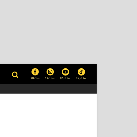
P
307 tis.
140 tis.
86,8 tis.
82,6 tis.