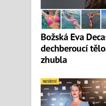
Božská Eva Decas
dechberoucí tělo
zhubla
MATEŘSTVÍ