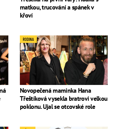
matkou, trucování a spánek v
křoví
RODINA
sná
Novopečená maminka Hana
e
Třeštíková vysekla bratrovi velkou
poklonu. Ujal se otcovské role