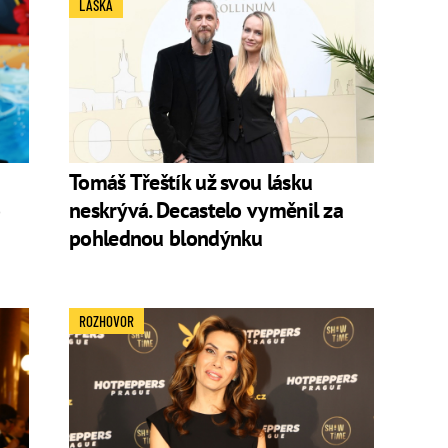
LÁSKA
Tomáš Třeštík už svou lásku
o
neskrývá. Decastelo vyměnil za
pohlednou blondýnku
ROZHOVOR