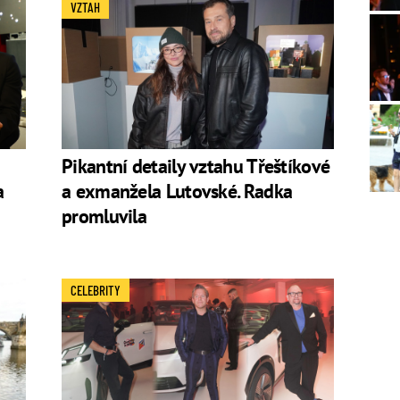
VZTAH
Pikantní detaily vztahu Třeštíkové
a
a exmanžela Lutovské. Radka
promluvila
CELEBRITY