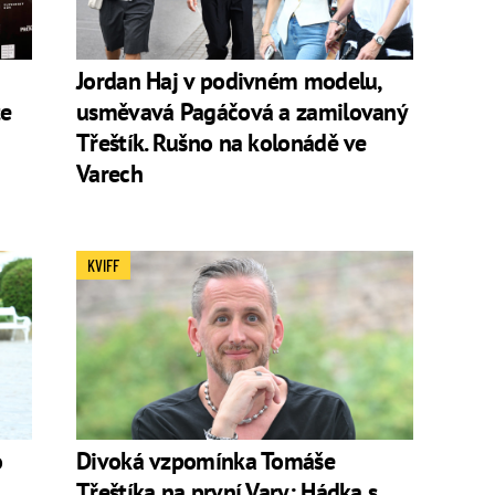
Jordan Haj v podivném modelu,
te
usměvavá Pagáčová a zamilovaný
Třeštík. Rušno na kolonádě ve
Varech
KVIFF
o
Divoká vzpomínka Tomáše
Třeštíka na první Vary: Hádka s