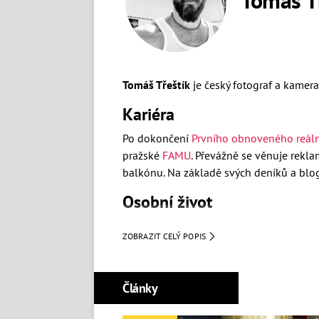
Tomáš Třeštík
je český fotograf a kamera
Kariéra
Po dokončení
Prvního obnoveného reál
pražské
FAMU
. Převážně se věnuje rekla
balkónu.
Na základě svých deníků a blo
Osobní život
Jeho manželkou je od 2012 spisovatelk
ZOBRAZIT CELÝ POPIS
Elu (2013) a Jonatána (2015).
V dubnu 2021 nečekaně oznámili svůj 
Články
společnou partnerskou cestu životem v tu
V roce 2022 se
jeho novou partnerkou st