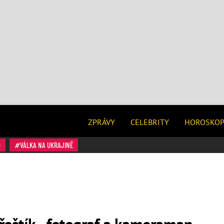
ZPRÁVY
CELEBRITY
HOROSKO
O
VÁLKA NA UKRAJINĚ
eštík - fotograf a kameraman