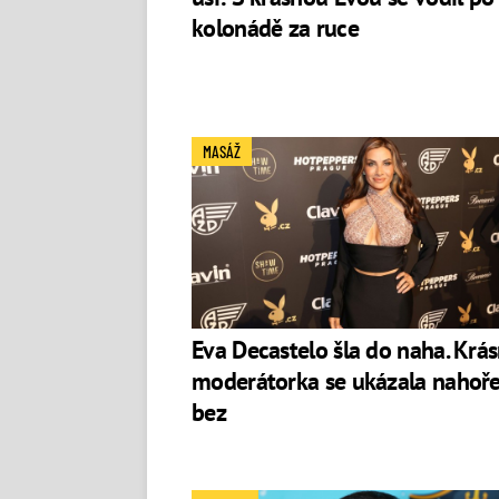
kolonádě za ruce
MASÁŽ
Eva Decastelo šla do naha. Krá
moderátorka se ukázala nahoř
bez