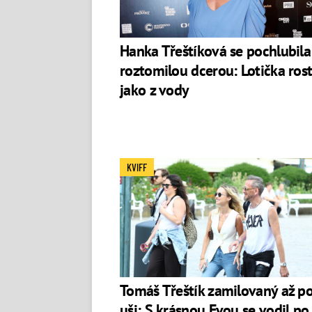
Hanka Třeštíková se pochlubila
roztomilou dcerou: Lotička ros
jako z vody
KVIFF
Tomáš Třeštík zamilovaný až p
uši: S krásnou Evou se vodil po