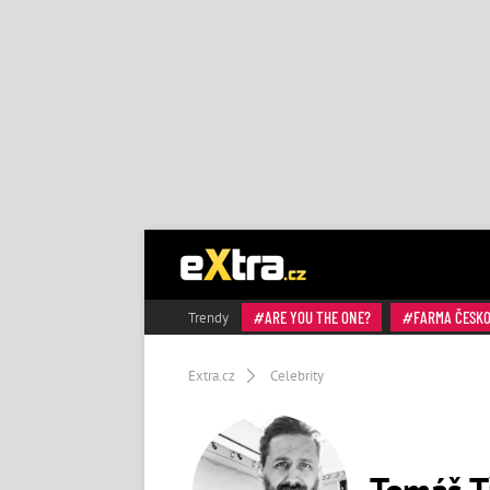
ARE YOU THE ONE?
FARMA ČESK
Trendy
Extra.cz
Celebrity
Tomáš Tř