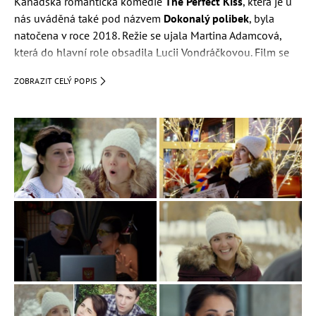
Kanadská romantická komedie
The Perfect Kiss
, která je u
nás uváděná také pod názvem
Dokonalý polibek
, byla
natočena v roce 2018. Režie se ujala Martina Adamcová,
která do hlavní role obsadila Lucii Vondráčkovou. Film se
nesetkal s kladnou diváckou odezvou.
ZOBRAZIT CELÝ POPIS
Premiéra:
1. 11. 2018
Scénář a režie:
Martina Adamcová
Obsazení: herci a postavy
Lucie Vondráčková
(Tanya)
Landy Cannon (Brian Desmarrias Paton)
Luc-Martial Dagenais (Renauld)
Sophie Gendron (Britney)
Liliana Głąbczyńska (Barbara)
Martina Adamcová (Sharka)
Louisa Martin (babička)
Samy Osman (doktor Steve Press)