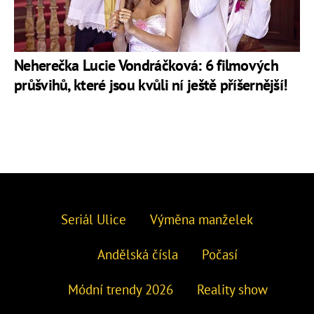
Neherečka Lucie Vondráčková: 6 filmových
průšvihů, které jsou kvůli ní ještě příšernější!
Seriál Ulice
Výměna manželek
Andělská čísla
Počasí
Módní trendy 2026
Reality show