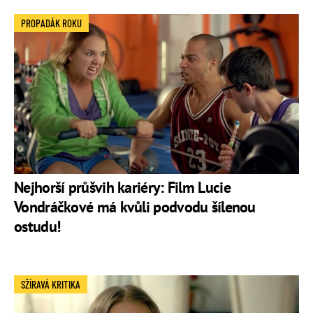
PROPADÁK ROKU
Nejhorší průšvih kariéry: Film Lucie
Vondráčkové má kvůli podvodu šílenou
ostudu!
SŽÍRAVÁ KRITIKA