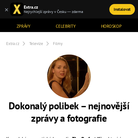
Extra.cz
×
Instalovat
TÉMATA
Nejrychlejší zprávy v Česku — zdarma
ZPRÁVY
CELEBRITY
HOROSKOP
Extra.cz
Televize
Filmy
Dokonalý polibek – nejnovější
zprávy a fotografie