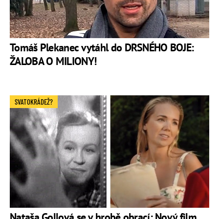
Tomáš Plekanec vytáhl do DRSNÉHO BOJE:
ŽALOBA O MILIONY!
SVATOKRÁDEŽ?
Nataša Gollová se v hrobě obrací: Nový film