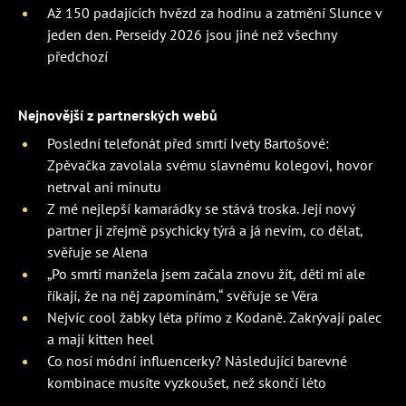
Až 150 padajících hvězd za hodinu a zatmění Slunce v
jeden den. Perseidy 2026 jsou jiné než všechny
předchozí
Nejnovější z partnerských webů
Poslední telefonát před smrtí Ivety Bartošové:
Zpěvačka zavolala svému slavnému kolegovi, hovor
netrval ani minutu
Z mé nejlepší kamarádky se stává troska. Její nový
partner ji zřejmě psychicky týrá a já nevím, co dělat,
svěřuje se Alena
„Po smrti manžela jsem začala znovu žít, děti mi ale
říkají, že na něj zapomínám,“ svěřuje se Věra
Nejvíc cool žabky léta přímo z Kodaně. Zakrývají palec
a mají kitten heel
Co nosí módní influencerky? Následující barevné
kombinace musíte vyzkoušet, než skončí léto