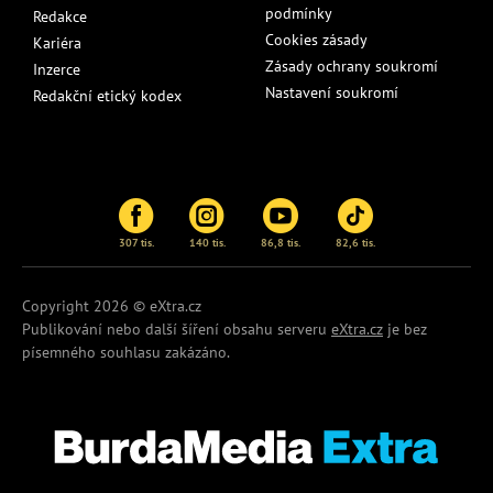
podmínky
Redakce
Cookies zásady
Kariéra
Zásady ochrany soukromí
Inzerce
Nastavení soukromí
Redakční etický kodex
307 tis.
140 tis.
86,8 tis.
82,6 tis.
Copyright 2026 © eXtra.cz
Publikování nebo další šíření obsahu serveru
eXtra.cz
je bez
písemného souhlasu zakázáno.