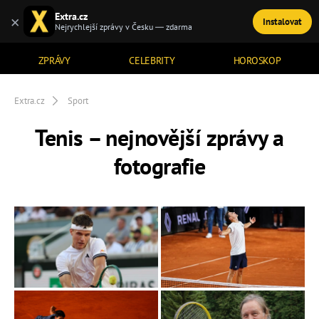
Extra.cz
×
Instalovat
TÉMATA
Nejrychlejší zprávy v Česku — zdarma
ZPRÁVY
CELEBRITY
HOROSKOP
Extra.cz
Sport
Tenis – nejnovější zprávy a
fotografie