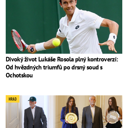
Divoký život Lukáše Rosola plný kontroverzí:
Od hvězdných triumfů po drsný soud s
Ochotskou
HRAD