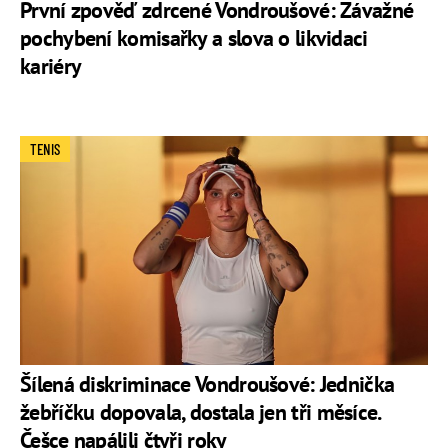
První zpověď zdrcené Vondroušové: Závažné
pochybení komisařky a slova o likvidaci
kariéry
TENIS
Šílená diskriminace Vondroušové: Jednička
žebříčku dopovala, dostala jen tři měsíce.
Češce napálili čtyři roky