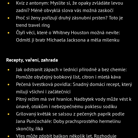
Kvíz z antonym: Myslíte si, že opaky zvládáte levou
zadní? Méně obvyklá slova vás možná zaskočí
Proč si ženy pořizují druhý zásnubní prsten? Toto je
trend travel ring
Čtyři věci, které o Whitney Houston možná nevíte:
Odmítl ji bratr Michaela Jacksona a měla milenku
Recepty, vaření, zahrada
Jak odstranit zápach v lednici přírodně a bez chemie:
Pomůže obyčejný bobkový list, citron i mletá káva
Pečená švestková povidla: Snadný domácí recept, který
milují všichni i začátečníci
Pitný režim má své hranice. Nadbytek vody může vést k
únavě, otokům i nebezpečnému poklesu sodíku
Grilovaný květák se salsou z pečených paprik podle
Jana Punčocháře: Doby prachsprostého hermelínu
skončily, říká
Vřes může zdobit balkon několik let. Rozhoduje