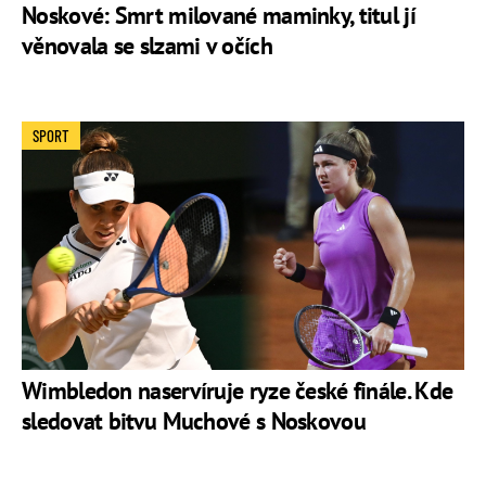
Noskové: Smrt milované maminky, titul jí
věnovala se slzami v očích
SPORT
Wimbledon naservíruje ryze české finále. Kde
sledovat bitvu Muchové s Noskovou