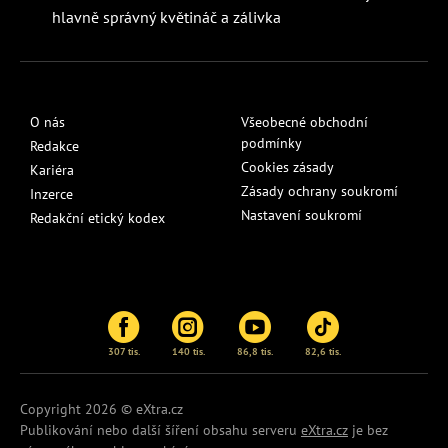
hlavně správný květináč a zálivka
O nás
Všeobecné obchodní
podmínky
Redakce
Cookies zásady
Kariéra
Zásady ochrany soukromí
Inzerce
Nastavení soukromí
Redakční etický kodex
307 tis.
140 tis.
86,8 tis.
82,6 tis.
Copyright 2026 © eXtra.cz
Publikování nebo další šíření obsahu serveru
eXtra.cz
je bez