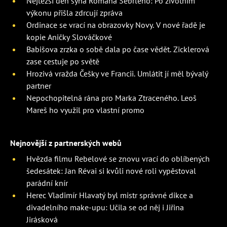
Nejtěžší den syna Romana Šebrleho: Po životním
výkonu přišla zdrcují zpráva
Ordinace se vrací na obrazovky Novy. V nové řadě je
kopie Aničky Slováčkové
Babišova zrzka o sobě dala po čase vědět. Zicklerová
zase cestuje po světě
Hrozivá vražda Češky ve Francii. Umlátit jí měl bývalý
partner
Nepochopitelná rána pro Marka Ztraceného. Leoš
Mareš ho využil pro vlastní promo
Nejnovější z partnerských webů
Hvězda filmu Rebelové se znovu vrací do oblíbených
šedesátek: Jan Révai si kvůli nové roli vypěstoval
parádní knír
Herec Vladimír Hlavatý byl mistr správné dikce a
divadelního make-upu: Učila se od něj i Jiřina
Jirásková