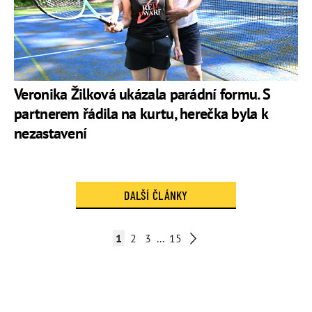
Veronika Žilková ukázala parádní formu. S
partnerem řádila na kurtu, herečka byla k
nezastavení
DALŠÍ ČLÁNKY
1
2
3
...
15